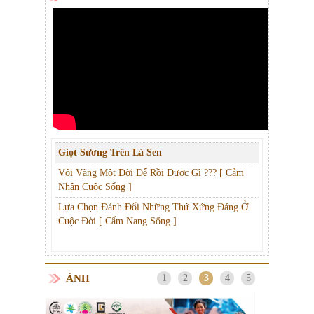
Giọt Sương Trên Lá Sen
Vội Vàng Một Đời Để Rồi Được Gì ??? [ Cảm
Nhận Cuộc Sống ]
Lựa Chọn Đánh Đổi Những Thứ Xứng Đáng Ở
Cuộc Đời [ Cẩm Nang Sống ]
ẢNH
1
2
3
4
5