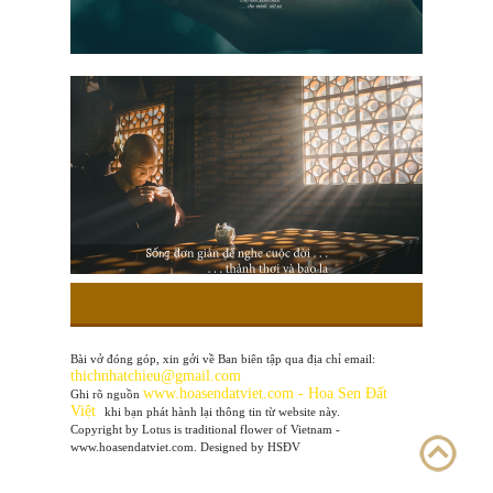
Bài vở đóng góp, xin gởi về Ban biên tập qua địa chỉ email:
thichnhatchieu@gmail.com
www
.hoasendatviet.com - Hoa Sen Đất
Ghi rõ nguồn
Việt
khi bạn phát hành lại thông tin từ website này.
Copyright by Lotus is traditional flower of Vietnam -
www.hoasendatviet.com. Designed by HSĐV