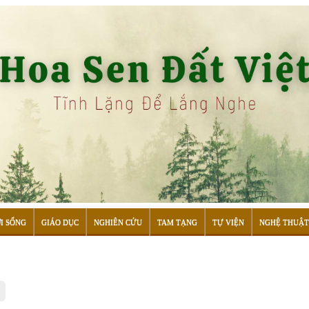
I SỐNG
GIÁO DỤC
NGHIÊN CỨU
TAM TẠNG
TỰ VIỆN
NGHỆ THUẬT