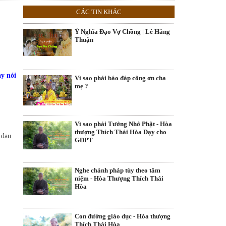
CÁC TIN KHÁC
Ý Nghĩa Đạo Vợ Chồng | Lễ Hằng
Thuận
y nói
Vì sao phải báo đáp công ơn cha
mẹ ?
Vì sao phải Tưởng Nhớ Phật - Hòa
thượng Thích Thái Hòa Dạy cho
 đau
GDPT
Nghe chánh pháp tùy theo tâm
niệm - Hòa Thượng Thích Thái
Hòa
Con đường giáo dục - Hòa thượng
Thích Thái Hòa