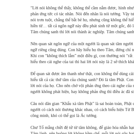
“Lời nói không thể thấy, không thể cầm nắm được, hình như
phản ứng tức có tác nhân. Nói đến nhân là nói tướng. Vậy tướ
nói trơn tuột, chẳng thể bắt bẻ họ, nhưng cũng không thể h
hiền từ… tất cả ngôn ngữ này đều phát sinh từ một gốc, đó 
Tâm chúng sanh thì lời nói thành ác nghiệp. Tâm chúng san
Nên quan sát ngôn ngữ của một người là quan sát tâm người
ngữ riêng cũng đúng. Con hãy hiểu họ theo Tâm, đừng chỉ ng
Khi con “không thích lắm” một điều gì, con thường nói “rất
hiểu theo cái nghe của tai thì hai lời nói này là 2 sở thích 
Ðể quan sát được âm thanh như thật, con không thể dùng cá
hiểu tất cả các thứ tâm của chúng sanh? Ðó là tâm Phật. Con 
lời nói của họ. Cho nên chớ vội phản ứng theo cái nghe của 
người không phát hiện, hay không phản ứng thì điều ác đã s
Câu nói dân gian “Khẩu xà tâm Phật” là sai hoàn toàn, Phật c
người có cách nói thương khác nhau, có cách biểu hiện Từ Bi
công minh, khó có thể gọi là Ác tướng.
Chư Tổ mắng chửi đệ tử từ tâm không, để giáo hóa nhẫn hạn
Tâm lành, nên buông lời không kềm chế, mỗi lời nói gây hại