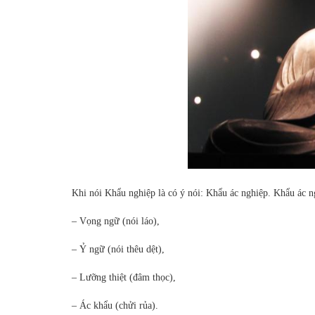
Khi nói Khẩu nghiệp là có ý nói: Khẩu ác nghiệp. Khẩu ác ng
– Vọng ngữ (nói láo),
– Ỷ ngữ (nói thêu dệt),
– Lưỡng thiệt (đâm thọc),
– Ác khẩu (chửi rủa).