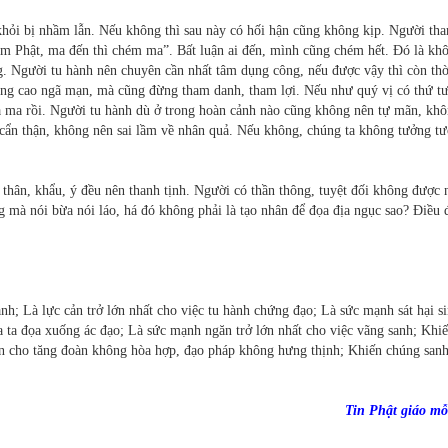
khỏi bị nhầm lẫn. Nếu không thì sau này có hối hận cũng không kịp. Người th
hém Phật, ma đến thì chém ma”. Bất luận ai đến, mình cũng chém hết. Đó là kh
ng. Người tu hành nên chuyên cần nhất tâm dụng công, nếu được vậy thì còn thờ
ng cao ngã mạn, mà cũng đừng tham danh, tham lợi. Nếu như quý vị có thứ t
của ma rồi. Người tu hành dù ở trong hoàn cảnh nào cũng không nên tự mãn, kh
 cẩn thận, không nên sai lầm về nhân quả. Nếu không, chúng ta không tưởng t
p thân, khẩu, ý đều nên thanh tịnh. Người có thần thông, tuyệt đối không được n
mà nói bừa nói láo, há đó không phải là tạo nhân để đọa địa ngục sao? Điều 
nh; Là lực cản trở lớn nhất cho việc tu hành chứng đạo; Là sức mạnh sát hại s
a ta đọa xuống ác đạo; Là sức mạnh ngăn trở lớn nhất cho việc vãng sanh; Khi
ến cho tăng đoàn không hòa hợp, đạo pháp không hưng thịnh; Khiến chúng sanh
Tin Phật giáo mỗ