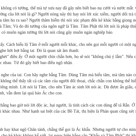
 không có tướng, thế mà tự xưa nay đã gây nên biết bao nụ cười và nước mắt.
ng của lời nói là gì? Người nóng nảy thì hay nói lời xúc xiểm, người dối trá t
iểu tâm họ ra sao? Người thâm hiểm thì nói xúc phạm đến kẻ khác bằng giọng n
là Tâm; Và do đó tướng của ngôn ngữ là Tâm. Tâm Phật thì lời nói là pháp thi
h có muôn ngàn tướng thì lời nói cũng gây muôn ngàn nghiệp báo.
 ấy. Cách biểu lộ Tâm ở mỗi người mỗi khác, cho nên gọi mỗi người có một n
he hời hợt bằng tai. Ðó là quan sát âm thanh.
 ghét” điều ấy. Ở một người chín chắn hơn, họ sẽ nói “không chú ý lắm”. Nếu c
khác nhau. Từ đó gây biết bao điều ngộ nhận.
i nghe của tai. Con hãy nghe bằng Tâm. Dùng Tâm mà hiểu tâm, mà tâm nào c
không thể thấy tất cả các tâm của người đối thoại, chắc chắn con không thể hi
riêng mình. Lời nói là Tâm, cho nên Tâm ác sinh lời nói ác. Dù được ẩn giấu, 
inh, vẫn đem lại quả báo Ác cho con.
hẳng bao giờ nói lời độc ác, hại người, là tính cách các con dùng để tả Rắn. Ở
 khác nhau. Như hạnh sai biệt của các Bồ Tát, thị hiện là Phán quan cũng xét
h hay khai ngộ Chân tánh, chẳng thể gọi là Ác khẩu. Nhưng người tự cho mìn
 cho kẻ khác không kể xiết, lại ngụy biện bằng câu “Khẩu xà Tâm Phật” thì k