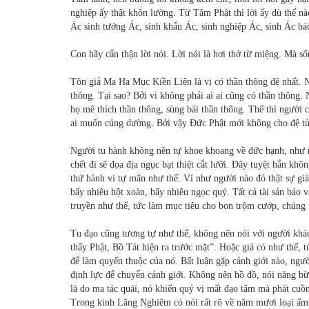
nghiệp ấy thật khôn lường. Từ Tâm Phật thì lời ấy dù thế n
Ác sinh tướng Ác, sinh khẩu Ác, sinh nghiệp Ác, sinh Ác bá
Con hãy cẩn thận lời nói. Lời nói là hơi thở từ miệng. Mà số
Tôn giả Ma Ha Mục Kiền Liên là vị có thần thông đệ nhất. 
thông. Tại sao? Bởi vì không phải ai ai cũng có thần thông. 
họ mê thích thần thông, sùng bái thần thông. Thế thì người
ai muốn cúng dường. Bởi vậy Đức Phật mới không cho đệ tử t
Người tu hành không nên tự khoe khoang về đức hạnh, như nó
chết đi sẽ đọa địa ngục bạt thiệt cắt lưỡi. Đây tuyệt hẳn kh
thứ hành vi tự mãn như thế. Ví như người nào đó thật sự già
bấy nhiêu hột xoàn, bấy nhiêu ngọc quý. Tất cả tài sản bảo v
truyền như thế, tức làm mục tiêu cho bọn trộm cướp, chúng 
Tu đạo cũng tương tự như thế, không nên nói với người khác
thấy Phật, Bồ Tát hiện ra trước mặt”. Hoặc giả có như thế, 
để làm quyến thuộc của nó. Bất luận gặp cảnh giới nào, ngư
định lực để chuyển cảnh giới. Không nên hồ đồ, nói năng bừ
là do ma tác quái, nó khiến quý vị mất đạo tâm mà phát cuồn
Trong kinh Lăng Nghiêm có nói rất rõ về năm mươi loại ấm