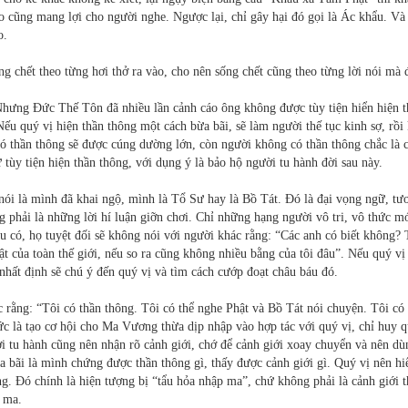
ào cũng mang lợi cho người nghe. Ngược lại, chỉ gây hại đó gọi là Ác khẩu. V
o.
ng chết theo từng hơi thở ra vào, cho nên sống chết cũng theo từng lời nói mà 
Nhưng Đức Thế Tôn đã nhiều lần cảnh cáo ông không được tùy tiện hiển hiện t
Nếu quý vị hiện thần thông một cách bừa bãi, sẽ làm người thế tục kinh sợ, rồi
 có thần thông sẽ được cúng dường lớn, còn người không có thần thông chắc là 
ùy tiện hiện thần thông, với dụng ý là bảo hộ người tu hành đời sau này.
i là mình đã khai ngộ, mình là Tổ Sư hay là Bồ Tát. Đó là đại vọng ngữ, tươ
ông phải là những lời hí luận giỡn chơi. Chỉ những hạng người vô tri, vô thức m
u có, họ tuyệt đối sẽ không nói với người khác rằng: “Các anh có biết không? 
ật của toàn thế giới, nếu so ra cũng không nhiều bằng của tôi đâu”. Nếu quý vị
nhất định sẽ chú ý đến quý vị và tìm cách cướp đoạt châu báu đó.
 rằng: “Tôi có thần thông. Tôi có thể nghe Phật và Bồ Tát nói chuyện. Tôi có 
tức là tạo cơ hội cho Ma Vương thừa dịp nhập vào hợp tác với quý vị, chỉ huy q
ời tu hành cũng nên nhận rõ cảnh giới, chớ để cảnh giới xoay chuyển và nên dù
a bãi là mình chứng được thần thông gì, thấy được cảnh giới gì. Quý vị nên hi
g. Đó chính là hiện tượng bị “tẩu hỏa nhập ma”, chứ không phải là cảnh giới t
 ma.