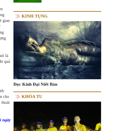
am
ông
KINH TỤNG
i gian
ư
ông
ượng
ói là
đó quả
Đọc Kinh Đại Niết Bàn
inh
KHÓA TU
ến cho
 thoái
i ngày