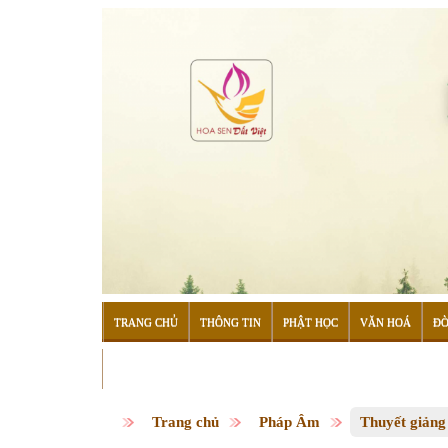
TRANG CHỦ
THÔNG TIN
PHẬT HỌC
VĂN HOÁ
ĐỜ
ĐỌC SÁCH
Trang chủ
Pháp Âm
Thuyết giảng