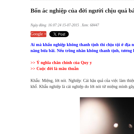
Bốn ác nghiệp của đời người chịu quả b
Ngày đăng: 16:07:24 15-07-2015 . Xem: 68447
Google +
Ai mà khẩu nghiệp không thanh tịnh thì chịu tội ở địa 
năng bừa bãi. Nếu trồng nhân không thanh tịnh, tương l
>> Ý nghĩa chân chính của Quy y
>> Cuộc đời là mâu thuẫn
Khẩu: Miệng, lời nói. Nghiệp: Cái hậu quả của việc làm thiện
khổ. Khẩu nghiệp là cái nghiệp do lời nói từ miệng mình gâ