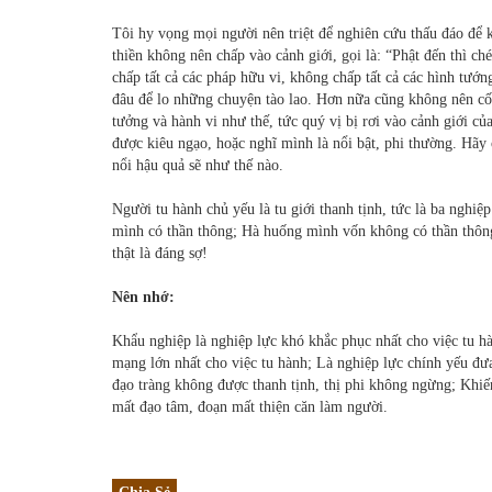
Tôi hy vọng mọi người nên triệt để nghiên cứu thấu đáo để 
thiền không nên chấp vào cảnh giới, gọi là: “Phật đến thì c
chấp tất cả các pháp hữu vi, không chấp tất cả các hình tướ
đâu để lo những chuyện tào lao. Hơn nữa cũng không nên cố
tưởng và hành vi như thế, tức quý vị bị rơi vào cảnh giới 
được kiêu ngạo, hoặc nghĩ mình là nổi bật, phi thường. Hãy
nổi hậu quả sẽ như thế nào.
Người tu hành chủ yếu là tu giới thanh tịnh, tức là ba nghiệ
mình có thần thông; Hà huống mình vốn không có thần thông 
thật là đáng sợ!
Nên nhớ:
Khẩu nghiệp là nghiệp lực khó khắc phục nhất cho việc tu hà
mạng lớn nhất cho việc tu hành; Là nghiệp lực chính yếu đư
đạo tràng không được thanh tịnh, thị phi không ngừng; Khi
mất đạo tâm, đoạn mất thiện căn làm người.