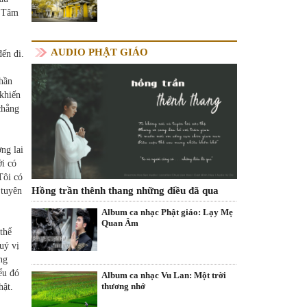
à Tâm
AUDIO PHẬT GIÁO
đến đi.
hần
 khiến
chẳng
ng lai
ới có
Tôi có
Hồng trần thênh thang những điều đã qua
 tuyên
Album ca nhạc Phật giáo: Lạy Mẹ
Quan Âm
thể
uý vị
ng
ểu đó
Album ca nhạc Vu Lan: Một trời
thương nhớ
hật.