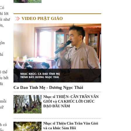
 Có
hì lời
VIDEO PHẬT GIÁO
ói như
ện,
gôn
hỉ
ó thể
ểu hết
dù
Ca Dao Tình Mẹ - Dương Ngọc Thái
Nhạc sĩ THIỆN- CẦN TRẦN VĂN
GIỎI và CA KHÚC LỜI CHÚC
 mỗi
ĐẠO ĐẦU NĂM
 xử
Nhạc sĩ Thiện Cần Trần Văn Giỏi
h có
và ca khúc Sám Hối
hẩu