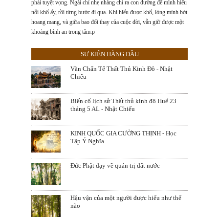
TÌNH NGƯỜI 
chức. Khi mọi
ng thịnh và
ược. Chỉ cần
 để mình hiểu
Phú, tỉnh Lâm Đồng
a đình mất
Nam – Huế. T
g đắn, lợi
h mong Thầy
bạc, danh lợi
 lòng mình bớt
a đã trở thành
lương khô, g
ng định rằng
 sẽ đi về
giữ được một
ủ rêu ...
già, vật dụng
ăn tại chỗ, 
lạnh.
SỰ KIỆN HÀNG ĐẦU
Văn Chẩn Tế Thất Thủ Kinh Đô - Nhật
Chiếu
Biến cố lịch sử Thất thủ kinh đô Huế 23
tháng 5 AL - Nhật Chiếu
KINH QUỐC GIA CƯỜNG THỊNH - Học
Tập Ý Nghĩa
Đức Phật dạy về quản trị đất nước
Hậu vận của một người được hiểu như thế
nào