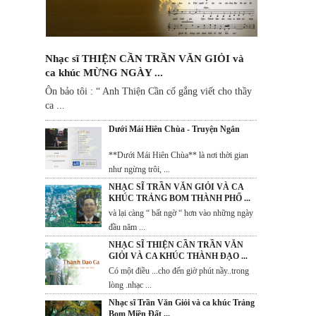
Nhạc sĩ THIỆN CẦN TRẦN VĂN GIỎI và
ca khúc MỪNG NGÀY ...
Ôn bảo tôi : “ Anh Thiện Cần cố gắng viết cho thầy
ca ...
Dưới Mái Hiên Chùa - Truyện Ngắn
**Dưới Mái Hiên Chùa** là nơi thời gian
như ngừng trôi, ...
NHẠC SĨ TRẦN VĂN GIỎI VÀ CA
KHÚC TRẢNG BOM THÀNH PHỐ ...
và lại càng “ bất ngờ “ hơn vào những ngày
đầu năm ...
NHẠC SĨ THIỆN CẦN TRẦN VĂN
GIỎI VÀ CA KHÚC THÀNH ĐẠO ...
Có một điều ...cho đến giờ phút nầy..trong
lòng .nhạc ...
Nhạc sĩ Trần Văn Giỏi và ca khúc Trảng
Bom Miền Đất ...