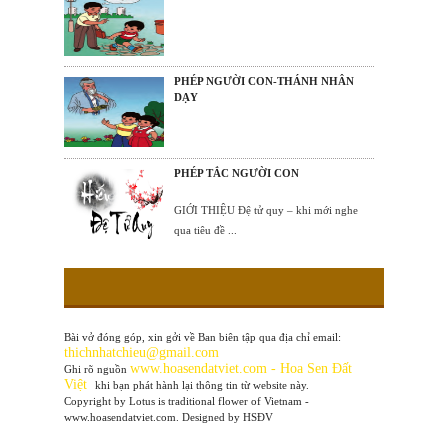
PHÉP NGƯỜI CON-THÁNH NHÂN
DẠY
PHÉP TẮC NGƯỜI CON
GIỚI THIỆU Đệ tử quy – khi mới nghe
qua tiêu đề ...
Bài vở đóng góp, xin gởi về Ban biên tập qua địa chỉ email:
thichnhatchieu@gmail.com
www
.hoasendatviet.com - Hoa Sen Đất
Ghi rõ nguồn
Việt
khi bạn phát hành lại thông tin từ website này.
Copyright by Lotus is traditional flower of Vietnam -
www.hoasendatviet.com. Designed by HSĐV