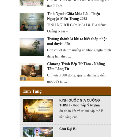
Chủ đề: Tìm Em Trên Vạn Nẻo Đường lần
thứ 7.Thời ...
Tình Người Giữa Mùa Lũ - Thiện
Nguyện Miền Trung 2025
TÌNH NGƯỜI Giữa Mùa Lũ. Địa điểm:
Quảng Ngãi – ...
Trưởng thành là khi ta biết chấp nhận
mọi duyên đến
Con chuột đi tìm miếng ăn không nghĩ mình
đang làm điều ...
Chương Trình Bếp Từ Tâm - Những
Tấm Lòng Từ
Chỉ với 8.500 đồng, quý vị đã mang đến
một bữa ăn ...
Tam Tạng
KINH QUỐC GIA CƯỜNG
THỊNH - Học Tập Ý Nghĩa
Sự đoàn kết và trí tuệ tập thể là
nền tảng của ...
Chú Đại Bi