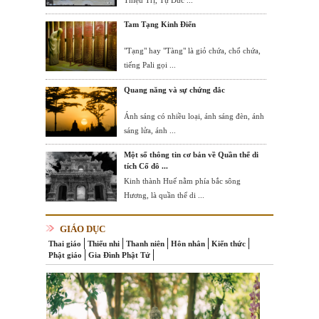
Thiệu Trị, Tự Đức ...
Tam Tạng Kinh Điển
"Tạng" hay "Tàng" là giỏ chứa, chổ chứa,
tiếng Pali gọi ...
Quang năng và sự chứng đắc
Ánh sáng có nhiều loại, ánh sáng đèn, ánh
sáng lửa, ánh ...
Một số thông tin cơ bản về Quần thể di
tích Cố đô ...
Kinh thành Huế nằm phía bắc sông
Hương, là quần thể di ...
GIÁO DỤC
Thai giáo
Thiếu nhi
Thanh niên
Hôn nhân
Kiến thức
Phật giáo
Gia Đình Phật Tử