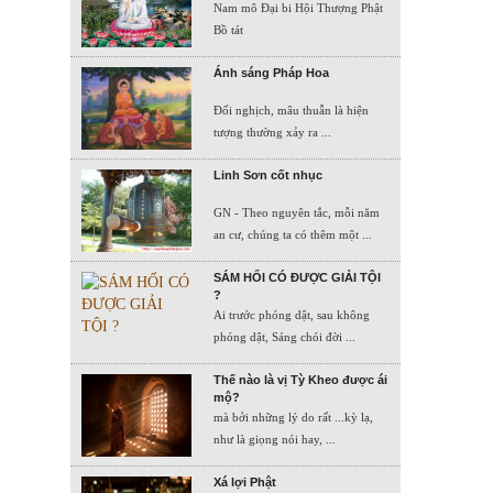
Nam mô Đại bi Hội Thượng Phật
Bồ tát
Ánh sáng Pháp Hoa
Đối nghịch, mâu thuẫn là hiện
tượng thường xảy ra ...
Linh Sơn cốt nhục
GN - Theo nguyên tắc, mỗi năm
an cư, chúng ta có thêm một ...
SÁM HỐI CÓ ĐƯỢC GIẢI TỘI
?
Ai trước phóng dật, sau không
phóng dật, Sáng chói đời ...
Thế nào là vị Tỳ Kheo được ái
mộ?
mà bởi những lý do rất ...kỳ lạ,
như là giọng nói hay, ...
Xá lợi Phật