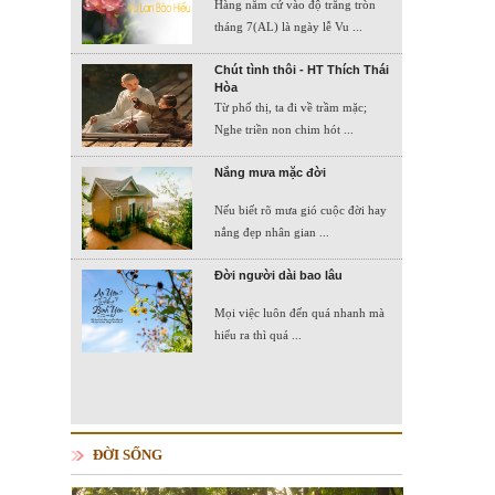
Hàng năm cứ vào độ trăng tròn
tháng 7(AL) là ngày lễ Vu ...
Chút tình thôi - HT Thích Thái
Hòa
Từ phố thị, ta đi về trầm mặc;
Nghe triền non chim hót ...
Nắng mưa mặc đời
Nếu biết rõ mưa gió cuộc đời hay
nắng đẹp nhân gian ...
Đời người dài bao lâu
Mọi việc luôn đến quá nhanh mà
hiểu ra thì quá ...
ĐỜI SỐNG