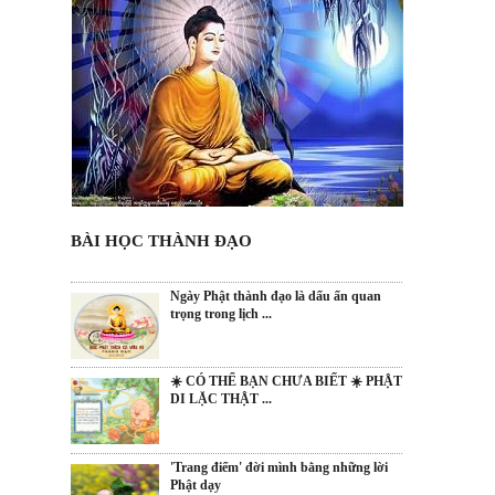
BÀI HỌC THÀNH ĐẠO
Ngày Phật thành đạo là dấu ấn quan
trọng trong lịch ...
☀️ CÓ THỂ BẠN CHƯA BIẾT ☀️ PHẬT
DI LẶC THẬT ...
'Trang điểm' đời mình bằng những lời
Phật dạy