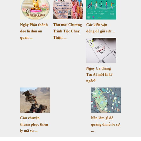
Ngày Phật thành
Thư mời Chương
Các kiểu vận
đạo là dấu ấn
Trình Tiệc Chay
động để giữ sức ...
quan ...
Thiện ...
Ngày Cá tháng
Tư: Ai mới là kẻ
ngốc?
Câu chuyện
Nên làm gì để
thuần phục thiên
quẳng đi nỗi lo sợ
lý mã và ...
...