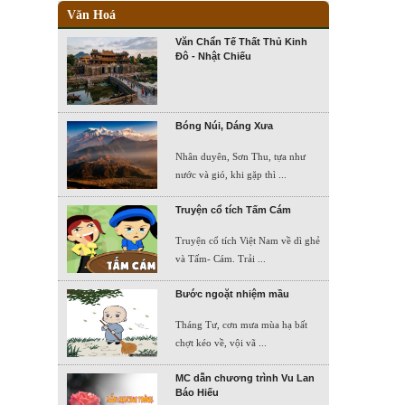
Văn Hoá
Văn Chẩn Tế Thất Thủ Kinh
Đô - Nhật Chiếu
Bóng Núi, Dáng Xưa
Nhân duyên, Sơn Thu, tựa như
nước và gió, khi gặp thì ...
Truyện cổ tích Tấm Cám
Truyện cổ tích Việt Nam về dì ghẻ
và Tấm- Cám. Trải ...
Bước ngoặt nhiệm mầu
Tháng Tư, cơn mưa mùa hạ bất
chợt kéo về, vội vã ...
MC dẫn chương trình Vu Lan
Báo Hiếu