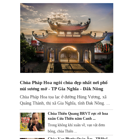
Chùa Pháp Hoa ngôi chùa đẹp nhất nơi phố
núi sương mờ - TP Gia Nghĩa - Đắk Nông
Chùa Pháp Hoa tọa lạc ở đường Hùng Vương, xã
Quảng Thành, thị xã Gia Nghĩa, tỉnh Đak Nông. ...
Chùa Thiên Quang BRVT rực rỡ hoa
xuân Cửa Thiền năm Canh ...
Trong không khí xuân về, vạn vật đơm
bông, chùa Thiên ...
Chùa Vạn Phước Quán Âm - TP Huế