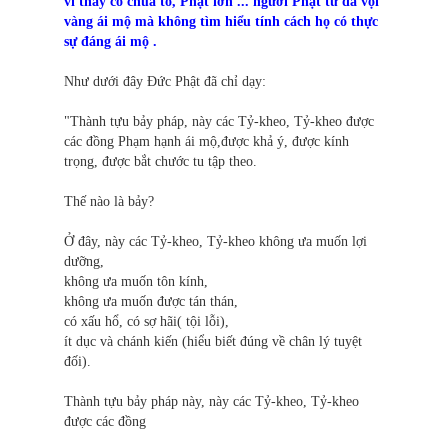
vì thầy có chùa to, Phật lớn ... người Phật tử đã vội
vàng ái mộ mà không tìm hiểu tính cách họ có thực
sự đáng ái mộ .
Như dưới đây Đức Phật đã chỉ dạy:
"Thành tựu bảy pháp, này các Tỷ-kheo, Tỷ-kheo được
các đồng Phạm hạnh ái mộ,được khả ý, được kính
trọng, được bắt chước tu tập theo.
Thế nào là bảy?
Ở đây, này các Tỷ-kheo, Tỷ-kheo không ưa muốn lợi
dưỡng,
không ưa muốn tôn kính,
không ưa muốn được tán thán,
có xấu hổ, có sợ hãi( tội lỗi),
ít dục và chánh kiến (hiểu biết đúng về chân lý tuyệt
đối).
Thành tựu bảy pháp này, này các Tỷ-kheo, Tỷ-kheo
được các đồng