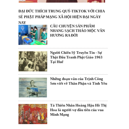
ĐẠI ĐỨC THÍCH TRUNG QUÝ-TIKTOK VỚI CHIA
SẺ PHẬT PHÁP MẠNG XÃ HỘI HIỆN ĐẠI NGÀY
NAY
CÂU CHUYỆN SẢN PHẨM
NHANG SẠCH THẢO MỘC VÂN
HƯƠNG RA ĐỜI
Người Chiến Sỹ Truyền Tin - Sự
Thật Đấu Tranh Phật Giáo 1963
Tại Huế
Những đoạn văn của Trịnh Công
Sơn viết về Thân Phận và Tình Yêu
Tá Thiên Nhân Hoàng Hậu Hồ Thị
Hoa là người vợ đầu tiên của vua
Minh Mạng