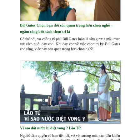
Bill Gates:Chọn bạn đời còn quan trọng hơn chọn nghề –
ngẫm càng biết cách chọn tri kỉ
Có thể nói, vợ chồng tỷ phú Bill Gates luôn là tấm gương mẫu mực
với cách nuôi dạy con. Khi dạy con về việc chọn tri kỷ Bill Gates
cho rằng, việc này còn quan trọng hơn chọn nghề.
Vì sao đất nước bị diệt vong ? Lão Tử.
Người cầm quyền vì ham tiền tài, vơ vét xương máu của dân khiến