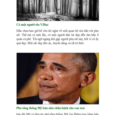
Có một người tên V.Huy
Hắn chưa bao giờ kể cho tôi nghe về mối quan hệ của hắn với phụ
nữ. Thế mà có một lần, có một người đàn bà đẹp đến tìm hắn ở
quán cà phê. Tôi ngỡ ngàng khi gặp người phụ nữ này, bởi vì cô ấy
quá đẹp. Một sắc đẹp đài các, duyên dáng và rất trí thức.
Phó tổng thống Mỹ bán nhà chữa bệnh cho con trai
báo đài Mỹ có đưa tin phó tổng thống Mỹ Joe Biden treo bảng bán