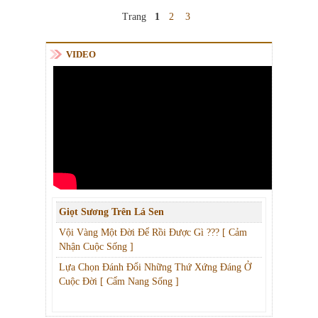
Trang
1
2
3
VIDEO
Giọt Sương Trên Lá Sen
Vội Vàng Một Đời Để Rồi Được Gì ??? [ Cảm
Nhận Cuộc Sống ]
Lựa Chọn Đánh Đổi Những Thứ Xứng Đáng Ở
Cuộc Đời [ Cẩm Nang Sống ]