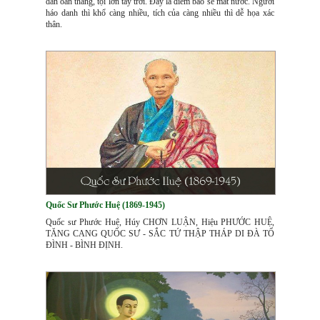
dân oán tháng, tội lớn tày trời. Đây là điềm báo sẻ mất nước. Người
háo danh thì khổ càng nhiều, tích của càng nhiều thì dễ họa xác
thân.
Quốc Sư Phước Huệ (1869-1945)
Quốc sư Phước Huệ, Húy CHƠN LUẬN, Hiệu PHƯỚC HUỆ,
TĂNG CANG QUỐC SƯ - SẮC TỨ THẬP THÁP DI ĐÀ TỔ
ĐÌNH - BÌNH ĐỊNH.