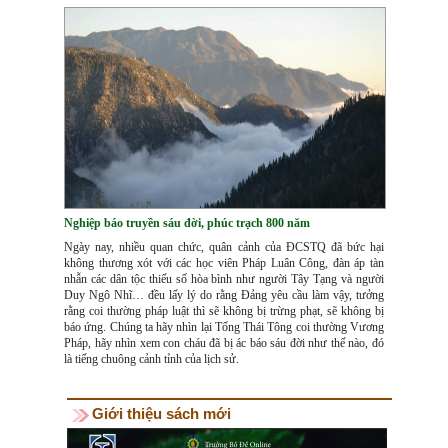
Nghiệp báo truyền sáu đời, phúc trạch 800 năm
Ngày nay, nhiều quan chức, quân cảnh của ĐCSTQ đã bức hại
không thương xót với các học viên Pháp Luân Công, đàn áp tàn
nhẫn các dân tộc thiếu số hòa bình như người Tây Tạng và người
Duy Ngô Nhĩ… đều lấy lý do rằng Đảng yêu cầu làm vậy, tưởng
rằng coi thường pháp luật thì sẽ không bị trừng phạt, sẽ không bị
báo ứng. Chúng ta hãy nhìn lại Tống Thái Tông coi thường Vương
Pháp, hãy nhìn xem con cháu đã bị ác báo sáu đời như thế nào, đó
là tiếng chuông cảnh tỉnh của lịch sử.
Giới thiệu sách mới