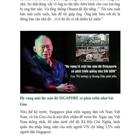
nhà. Sự thật đúng vậy vì ông ta cần tiền chữa bệnh cho con trai ông
bị ung thư não. Và tổng thống Obama đã lên tiếng :" Tôi vừa xuất
bản một cuốn sách, hãy để tôi giúp ông. Ông hãy hứa với tôi là
đừng bán căn nhà đó ...vì ở đó tôi có rất nhiều kỷ niệm "
Hy vọng một lúc nào đó SIGAPORE sẻ phát triển như Sài
Gòn
Nửa thế kỷ trước, Singapore phát triển ngang tầm với Nam Việt
Nam, và Sài Gòn còn là một đích nhắm để vươn lên. Ngày nay Việt
Nam thống nhất, 40 năm dưới chế độ Xã Hội Chủ Nghĩa, bình
quân thu nhập hàng năm của một người VN chỉ bằng 3,5% một
người dân Singapore.