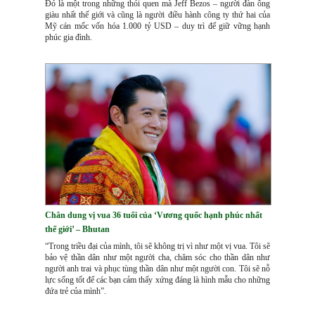
Đó là một trong những thói quen mà Jeff Bezos – người đàn ông
giàu nhất thế giới và cũng là người điều hành công ty thứ hai của
Mỹ cán mốc vốn hóa 1.000 tỷ USD – duy trì để giữ vững hạnh
phúc gia đình.
Chân dung vị vua 36 tuổi của ‘Vương quốc hạnh phúc nhất
thế giới’ – Bhutan
“Trong triều đại của mình, tôi sẽ không trị vì như một vị vua. Tôi sẽ
bảo vệ thần dân như một người cha, chăm sóc cho thần dân như
người anh trai và phục tùng thần dân như một người con. Tôi sẽ nỗ
lực sống tốt để các bạn cảm thấy xứng đáng là hình mẫu cho những
đứa trẻ của mình”.