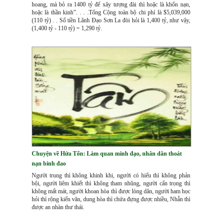
hoang, mà bỏ ra 1400 tỷ để xây tượng đài thì hoặc là khốn nạn,
hoặc là thần kinh”. . . .Tổng Cộng toàn bộ chi phí là $5,039,000
(110 tỷ) . . Số tiền Lãnh Đạo Sơn La đòi hỏi là 1,400 tỷ, như vậy,
(1,400 tỷ - 110 tỷ) = 1,290 tỷ.
Chuyện về Hứa Tốn: Làm quan minh đạo, nhân dân thoát
nạn binh đao
Người trung thì không khinh khi, người có hiếu thì không phản
bội, người liêm khiết thì không tham nhũng, người cẩn trọng thì
không mất mát, người khoan hòa thì được lòng dân, người ham học
hỏi thì rộng kiến văn, dung hòa thì chứa đựng được nhiều, Nhẫn thì
được an nhàn thư thái.