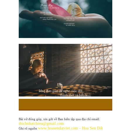
Bài vở đóng góp, xin gởi về Ban biên tập qua địa chỉ email:
thichnhatchieu@gmail.com
www
.hoasendatviet.com - Hoa Sen Đất
Ghi rõ nguồn