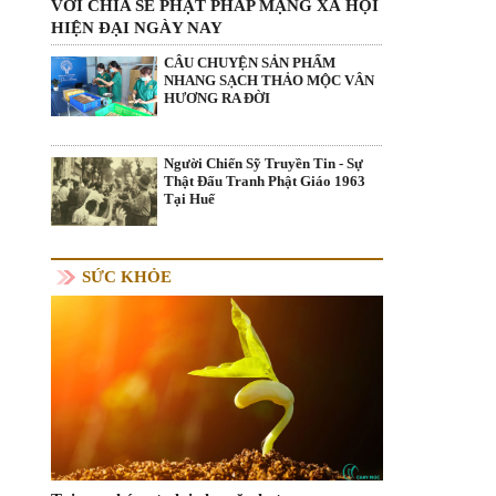
VỚI CHIA SẺ PHẬT PHÁP MẠNG XÃ HỘI
HIỆN ĐẠI NGÀY NAY
CÂU CHUYỆN SẢN PHẨM
NHANG SẠCH THẢO MỘC VÂN
HƯƠNG RA ĐỜI
Người Chiến Sỹ Truyền Tin - Sự
Thật Đấu Tranh Phật Giáo 1963
Tại Huế
SỨC KHỎE