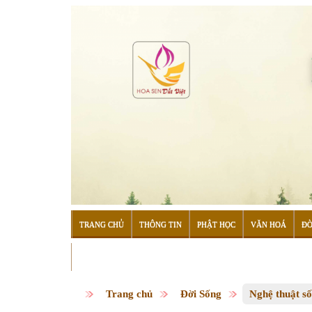
TRANG CHỦ
THÔNG TIN
PHẬT HỌC
VĂN HOÁ
ĐỜ
ĐỌC SÁCH
Trang chủ
Đời Sống
Nghệ thuật s