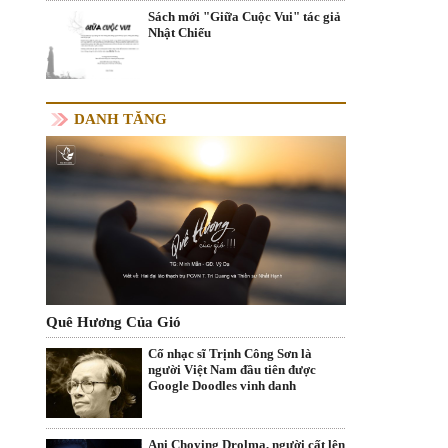
Sách mới "Giữa Cuộc Vui" tác giả
Nhật Chiếu
DANH TĂNG
Quê Hương Của Gió
Cố nhạc sĩ Trịnh Công Sơn là
người Việt Nam đầu tiên được
Google Doodles vinh danh
Ani Choying Drolma, người cất lên