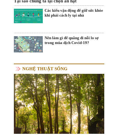
Tại sao chúng ta lại chọn ăn hạt
Các kiểu vận động để giữ sức khỏe
khi phải cách ly tại nhà
Nên làm gì để quẳng đi nỗi lo sợ
trong mùa dịch Covid-19?
NGHỆ THUẬT SỐNG