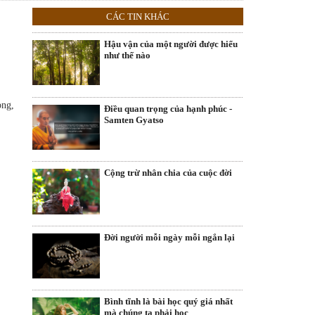
CÁC TIN KHÁC
Hậu vận của một người được hiểu
như thế nào
òng,
Điều quan trọng của hạnh phúc -
Samten Gyatso
Cộng trừ nhân chia của cuộc đời
Đời người mỗi ngày mỗi ngắn lại
Bình tĩnh là bài học quý giá nhất
mà chúng ta phải học