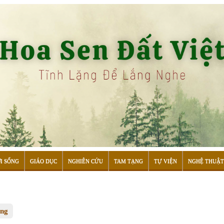
I SỐNG
GIÁO DỤC
NGHIÊN CỨU
TAM TẠNG
TỰ VIỆN
NGHỆ THUẬT
ống