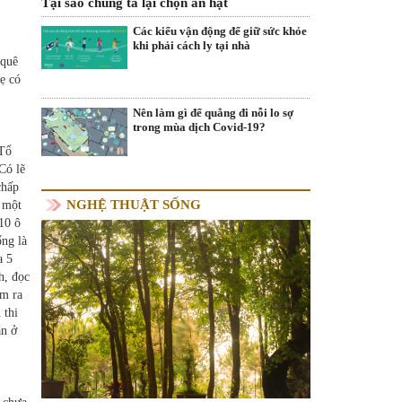
Tại sao chúng ta lại chọn ăn hạt
Các kiểu vận động để giữ sức khỏe
khi phải cách ly tại nhà
 quê
ẹ có
Nên làm gì để quẳng đi nỗi lo sợ
trong mùa dịch Covid-19?
 Tổ
Có lẽ
chấp
NGHỆ THUẬT SỐNG
u một
 10 ô
ng là
a 5
h, đọc
em ra
 thi
ần ở