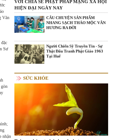
VỚI CHIA SẺ PHẬT PHÁP MẠNG XÃ HỘI
ước
HIỆN ĐẠI NGÀY NAY
iáo
CÂU CHUYỆN SẢN PHẨM
ng Văn
NHANG SẠCH THẢO MỘC VÂN
HƯƠNG RA ĐỜI
 đặc
Người Chiến Sỹ Truyền Tin - Sự
ện Sư
Thật Đấu Tranh Phật Giáo 1963
Tại Huế
SỨC KHỎE
nh
 gòn
ay
hình;
ờng
p nhận