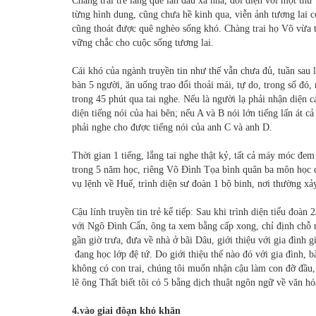
Chàng trai trẻ làng quê lần đầu xa nhà, đối diện với một th
từng hình dung, cũng chưa hề kinh qua, viễn ảnh tương lai 
cũng thoát được quê nghèo sống khó. Chàng trai họ Võ vừa t
vững chắc cho cuộc sống tương lai.
Cái khó của ngành truyền tin như thế vẫn chưa đủ, tuần sau 
bàn 5 người, ăn uống trao đổi thoải mái, tự do, trong số đó
trong 45 phút qua tai nghe. Nếu là người lạ phải nhận diện c
diện tiếng nói của hai bên; nếu A và B nói lớn tiếng lấn át 
phải nghe cho được tiếng nói của anh C và anh D.
Thời gian 1 tiếng, lắng tai nghe thật kỷ, tất cả máy móc đe
trong 5 năm học, riêng Võ Đình Tọa bình quân ba môn học
vụ lệnh về Huế, trình diện sư đoàn 1 bộ binh, nơi thường xảy
Cậu lính truyền tin trẻ kể tiếp: Sau khi trình diện tiểu đoà
với Ngô Đình Cẩn, ông ta xem bằng cấp xong, chỉ định chỗ n
gần giờ trưa, đưa về nhà ở bãi Dâu, giới thiệu với gia đình 
đang học lớp đệ tứ. Do giới thiệu thế nào đó với gia đình, bà
không có con trai, chúng tôi muốn nhận cậu làm con đỡ đầu, 
lẽ ông Thất biết tôi có 5 bằng dịch thuật ngôn ngữ về văn hó
4.vào giai đôạn khó khăn