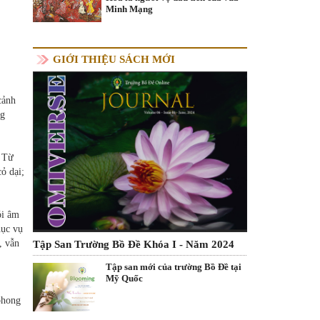
Minh Mạng
GIỚI THIỆU SÁCH MỚI
cảnh
ng
. Từ
ỏ dại;
ói âm
hục vụ
, vẫn
Tập San Trường Bồ Đề Khóa I - Năm 2024
Tập san mới của trường Bồ Đề tại
Mỹ Quốc
phong