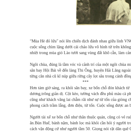
“Mùa Hè đỏ lửa” nói lên chiến dịch đánh nhau giữa lính V
cuộc sống chìm lặng dưới cái chảo lửa vô hình từ trên khôn
nhiệt trong mùa gió Lào tưới sang vùng đất khô cằn, làm cả
Ngôi chùa, đúng là tầm vóc và cảnh trí của một ngôi chùa 
sân bay Hội Bái về đến làng Thi Ông, huyện Hải Lăng ngoài 
từng căn nhà cũ kĩ núp giữa rừng cây lọt sâu trong cánh đồn
***
Hơn tám giờ sáng, ra khỏi sân bay, xe bốn chỗ đón khách từ
dương,trông giản dị. Cột kèo, tường vách đều phủ màu cà p
cũng như khách vãng lai chẫm rãi như sự từ tốn của giòng
phong cách trầm lắng, đơn điệu, từ tốn. Cuộc sống được an b
Người tài xế xe bốn chỗ như thân thuộc quán, cũng có vẻ ruộ
ăn.Bún Huế, bánh nậm, bánh lọc mà khỏi cần hỏi ý người t
cách vận động cứ như người tầm 50. Giọng nói rặt dân quê 