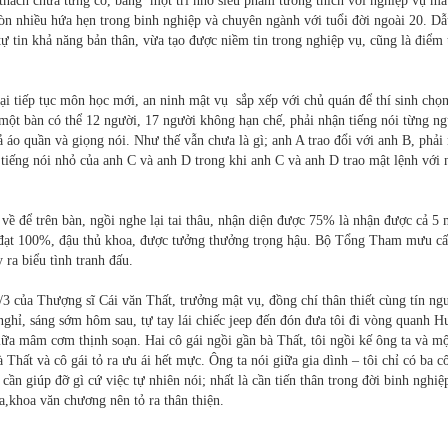
ử thách chưa từng có, bằng một trí nhớ siêu phàm tương thích với nghiệp vụ m
còn nhiều hứa hẹn trong binh nghiệp và chuyên ngành với tuổi đời ngoài 20. Dẫ
ự tin khả năng bản thân, vừa tạo được niềm tin trong nghiệp vụ, cũng là điểm 
lại tiếp tục môn học mới, an ninh mật vụ sắp xếp với chủ quán để thí sinh chọ
, một bàn có thể 12 người, 17 người không hạn chế, phải nhận tiếng nói từng n
ả áo quần và giọng nói. Như thế vẫn chưa là gì; anh A trao đổi với anh B, phải
cả tiếng nói nhỏ của anh C và anh D trong khi anh C và anh D trao mật lệnh với 
m về để trên bàn, ngồi nghe lại tai thâu, nhận diện được 75% là nhận được cả 5
 đạt 100%, đậu thủ khoa, được tưởng thưởng trọng hậu. Bộ Tổng Tham mưu cấ
 ra biểu tình tranh đấu.
n 2/3 của Thượng sĩ Cái văn Thất, trưởng mật vụ, đồng chí thân thiết cùng tín n
ghỉ, sáng sớm hôm sau, tự tay lái chiếc jeep đến đón đưa tôi đi vòng quanh H
giữa mâm cơm thịnh soạn. Hai cô gái ngồi gần bà Thất, tôi ngồi kế ông ta và mộ
 Thất và cô gái tỏ ra ưu ái hết mực. Ông ta nói giữa gia dình – tôi chỉ có ba cô
cần giúp đỡ gì cứ việc tự nhiên nói; nhất là cần tiến thân trong đời binh ngh
a,khoa văn chương nên tỏ ra thân thiện.