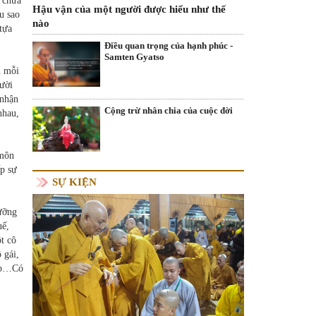
à chưa
Hậu vận của một người được hiểu như thế
u sao
nào
tựa
Điều quan trọng của hạnh phúc -
Samten Gyatso
n mỗi
gười
 nhận
Cộng trừ nhân chia của cuộc đời
nhau,
 môn
p sự
SỰ KIỆN
gưỡng
uế,
t cô
 gái,
iệp…Có