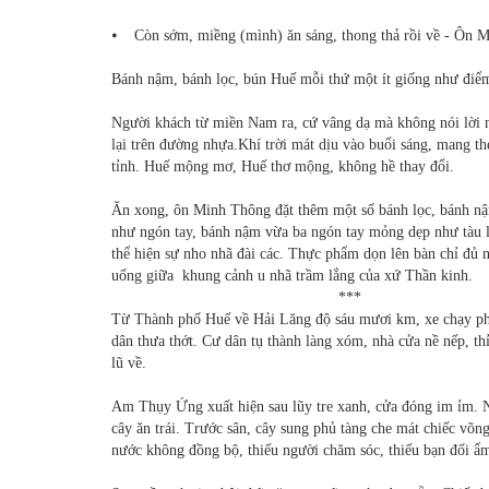
⦁ Còn sớm, miềng (mình) ăn sáng, thong thả rồi về - Ôn Mi
Bánh nậm, bánh lọc, bún Huế mỗi thứ một ít giống như điểm
Người khách từ miền Nam ra, cứ vâng dạ mà không nói lời n
lại trên đường nhựa.Khí trời mát dịu vào buổi sáng, mang t
tỉnh. Huế mộng mơ, Huế thơ mộng, không hề thay đổi.
Ăn xong, ôn Minh Thông đặt thêm một số bánh lọc, bánh nậ
như ngón tay, bánh nậm vừa ba ngón tay mỏng dẹp như tàu lá 
thể hiện sự nho nhã đài các. Thực phẩm dọn lên bàn chỉ đủ 
uống giữa khung cảnh u nhã trầm lắng của xứ Thần kinh.
***
Từ Thành phố Huế về Hải Lăng độ sáu mươi km, xe chạy phải
dân thưa thớt. Cư dân tụ thành làng xóm, nhà cửa nề nếp, t
lũ về.
Am Thụy Ứng xuất hiện sau lũy tre xanh, cửa đóng im ỉm. Nó
cây ăn trái. Trước sân, cây sung phủ tàng che mát chiếc võ
nước không đồng bộ, thiếu người chăm sóc, thiếu bạn đối ẩm