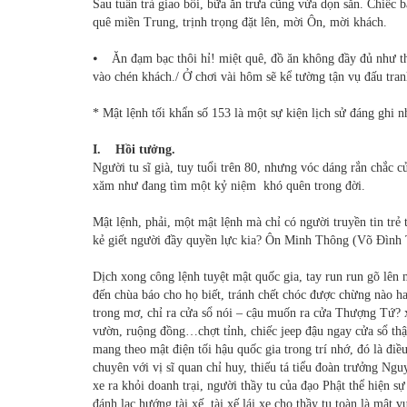
Sau tuần trà giao bôi, bữa ăn trưa cũng vừa dọn sẵn. Chiếc
quê miền Trung, trịnh trọng đặt lên, mời Ôn, mời khách.
⦁ Ăn đạm bạc thôi hỉ! miệt quê, đồ ăn không đầy đủ như thà
vào chén khách./ Ở chơi vài hôm sẽ kể tường tận vụ đấu tr
* Mật lệnh tối khẩn số 153 là một sự kiện lịch sử đáng ghi n
I. Hồi tưởng.
Người tu sĩ già, tuy tuổi trên 80, nhưng vóc dáng rắn chắc
xăm như đang tìm một kỷ niệm khó quên trong đời.
Mật lệnh, phải, một mật lệnh mà chỉ có người truyền tin trẻ
kẻ giết người đầy quyền lực kia? Ôn Minh Thông (Võ Đình
Dịch xong công lệnh tuyệt mật quốc gia, tay run run gõ lên 
đến chùa báo cho họ biết, tránh chết chóc được chừng nào h
trong mơ, chỉ ra cửa sổ nói – cậu muốn ra cửa Thượng Tứ? x
vườn, ruộng đồng…chợt tỉnh, chiếc jeep đậu ngay cửa sổ thật
mang theo mật điện tối hậu quốc gia trong trí nhớ, đó là đi
chuyên với vị sĩ quan chỉ huy, thiếu tá tiểu đoàn trưởng Ng
xe ra khỏi doanh trại, người thầy tu của đạo Phật thể hiện s
đánh lạc hướng tài xế, tài xế lái xe cho thầy tu toàn là mật 