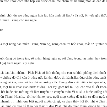
 bàn tròn Inox cách nhà bếp vài bước chân, mệ chẫm rãi bê từng món ăn dân dã 
nh phố, dù sao cũng ngon hơn lúc hòa bình tái lập./ vừa nói, ôn vừa gắp thức
anh miền Trung cho mà nghe!.
hớ
 của một nông dân miền Trung Nam bộ, nâng chén trà bốc khói, mắt tư lự nhìn v
 tuổi đang có trong tay; số mệnh hàng ngàn người đang trong tay mình hay tron
 Tọa) trầm ngâm suy nghĩ…
mặt bàn lẫm nhẩm: - Phật Phật có linh thiêng cho con ra khỏi phòng dịch thuật
ay chừng đó.Chỉ còn 3 tiếng nữa là lệnh được thi hành.Hai đứa cháu bổng xuất
e ngoài kìa, vừa nói tay chỉ ra hướng cửa. Trong đầu xuất hiện cảnh quê nhà, 
, một tu sĩ Phật giáo bước xuống. Tôi vội gom hết tài liệu cho vào tủ sắt khóa
ều bắt buộc của một người làm truyền tin chuyên môn.Vị tu sĩ lạ bước xuống nó
uyễn Thanh Hoành,, tôi leo lên xe jeep, ngồi mọp xuống để tránh sự dòm ngó, 
ự nhamh trí , nhìn qua biết người muốn cái gì, xe chạy thầy hỏi tôi, nhà ở đâu?
vụ an ninh cài vào để theo dõi thầy tu đạo Phật, chế độ miền Nam không tin thầy