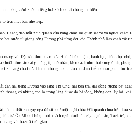
nh Thông cười khóe miệng hơi xếch do di chứng tai biến.
 tô trên mặt bàn nhỏ hẹp.
ào. Chàng đảo mắt nhìn quanh cửa hàng chay, lại quan sát xe và người chẫm r
heo hơi nước từ giòng sông Hương phả từng đợt vào Thành phố làm cảnh vật tư
m mang về. Đặc sản thực phẩm của Huế là bánh nậm, bánh lọc, bánh lọc nhỏ,
chuối. thức ăn cái gì cũng ít, nhỏ nhắn, kiểu cách như thời cung đình, phong
nhét kẻ răng cho thực khách, nhưng nào ai đủ can đảm thể hiện sự phàm tục tr
 gần hai tiếng.Đường vào làng Thi Ông, hai bên trãi dài đồng ruộng bát ngát
hỉnh thoảng có những con lộ trong làng được đổ bê tông, không còn lầy lội kh
i là am thật ra nguy nga đồ sộ như một ngôi chùa.Đất quanh chùa lưa thưa và
ng, bàn trà.Ôn Minh Thông mời khách ngồi dưới tán cây ngoài sân; Tách trà, ch
, mang vết hoen ố thời gian.