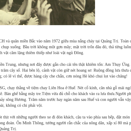
NCH và quân miền Bắc vào năm 1972 giữa mùa nắng cháy tại Quảng Trị. Toàn 
g chụp xuống. Bầu trời không một gợn mây; mặt trời trốn đâu đó, thả từng luồ
nh vật câm lặng thiêm thiếp như loài vật ngủ Đông.
miền Trung, nhưng nơi đây được gắn cho cái tên thật khiêm tốn: Am Thụy Ứng
trăm cây số. Hai bên lộ, cảnh vật còn giữ nét hoang sơ. Ruộng đồng lưa thưa c
g; có lẽ vì thế, được hàng cây che chắn, cơn nóng Hè khó chui lọt vào chăng!
 SG, chạy thẳng về tiệm chay Liên Hoa ở Huế. Nét cổ kính, căn nhà gỗ mái ng
hê. Bàn ghế bằng mây tre.Tiệm vừa đủ chỗ cho khách vào ra lưa thưa.Người p
 chảy sông Hương. Trăm năm trước hay ngàn năm sau Huế và con người vẫn vậy
ài, không có chi phải vội.
t thịt với những người theo xe đi đón khách, cậu ta vào phía sau bếp, đặt món
rong đoàn. Ôn Minh Thông, tướng người rắn chắc của nông dân, xấp xỉ 80 mà 
Quảng Trị.