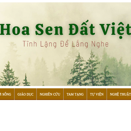
I SỐNG
GIÁO DỤC
NGHIÊN CỨU
TAM TẠNG
TỰ VIỆN
NGHỆ THUẬT