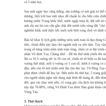
cả 5 năm học.
Sau một ngày học căng thẳng, sân trường có nơi giải trí th
dương, thổi trôi bao mệt nhọc để chuẩn bị cho bữa cơm chiều
hương miền Trung khắc khổ; nước ngập mùa lũ, đất nứt nẻ m
anh chị em bà con vẫn gắn chặt đời mình trên vùng đất “ch
nghiêm khắc mới thấy tiếc nuối một thời rong chơi vô định 
Bản kê khai lý lịch,giữa những môn sinh toàn là đạo dòng Côn
tiên, chính điều này làm cho ngành mật vụ yên tâm. Tuy vậy, 
trong số hàng trăm môn sinh toàn tòng, chưa có ai đạt trìn
nhận Võ đình Tọa; Chàng nhớ: - Đề thi thứ nhất chiếu lên mà
lần ra 10 ô vuông tức là 50 con số, chiếu từ từ hiện ra đủ h
vuông thứ nhất, mỗi ô vuông có 5 con số, dưới ô vuông có 
đậu, nếu còn lờ mờ chiếu một lần cho đọc lại; Võ Đìng Tọa
phút được chiếu để đọc lại. Đến môn thi thứ hai, 5 trang giấ
cho người nhận nghe nội dung mật lệnh để mang đi; đến đơn
đốt; qua vài chục mét nữa, có vọng gác của địch mà không bị
này đạt 70-80%, riêng Võ Đình Tọa được Ban giám khảo cho
Vũng Tàu.
3. Thử thách