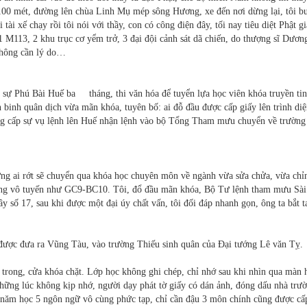
hổ 100 mét, đường lên chùa Linh Mụ mép sông Hương, xe đến nơi dừng lại, tôi b
tài xế chạy rồi tôi nói với thầy, con có công điện đây, tối nay tiêu diệt Phật g
1 M113, 2 khu trục cơ yểm trở, 3 đại đội cảnh sát dã chiến, do thượng sĩ Dươ
 không cần lý do…
ân sự Phú Bài Huế ba tháng, thi văn hóa để tuyển lựa học viên khóa truyền tin
 binh quân dịch vừa mãn khóa, tuyên bố: ai đỗ đầu được cấp giấy lên trình di
ng cấp sự vụ lệnh lên Huế nhận lệnh vào bộ Tổng Tham mưu chuyển về trường
ng ai rớt sẽ chuyển qua khóa học chuyên môn về ngành vừa sửa chửa, vừa chỉ
 thống vô tuyến như GC9-BC10. Tôi, đổ đầu mãn khóa, Bộ Tư lệnh tham mưu Sài
ây số 17, sau khi được một đại úy chất vấn, tôi đối đáp nhanh gọn, ông ta bắt t
được đưa ra Vũng Tàu, vào trường Thiếu sinh quân của Đại tướng Lê văn Tỵ.
n trong, cửa khóa chặt. Lớp học không ghi chép, chỉ nhớ sau khi nhìn qua màn 
hững lúc không kịp nhớ, người dạy phát tờ giấy có dán ảnh, đóng dấu nhà trư
 5 năm học 5 ngôn ngữ vô cùng phức tạp, chỉ cần đậu 3 môn chính cũng được cấ