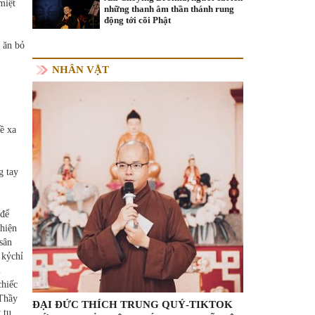
miệt
những thanh âm thần thánh rung
động tới cõi Phật
 ăn bỏ
NHÂN VẬT
ề xa
g tay
 để
 hiện
sân
 kỷchỉ
i
chiếc
 Thầy
ĐẠI ĐỨC THÍCH TRUNG QUÝ-TIKTOK
 tu,