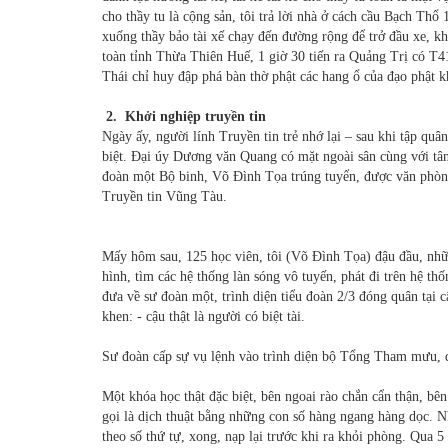
cho thầy tu là cộng sản, tôi trả lời nhà ở cách cầu Bạch T
xuống thầy bảo tài xế chạy đến đường rộng để trở đầu xe, khi 
toàn tỉnh Thừa Thiên Huế, 1 giờ 30 tiến ra Quảng Trị có T4
Thái chỉ huy đập phá bàn thờ phật các hang ổ của đạo phật
2. Khởi nghiệp truyền tin
Ngày ấy, người lính Truyền tin trẻ nhớ lại – sau khi tập qu
biệt. Đại úy Dương văn Quang có mặt ngoài sân cùng với tân
đoàn một Bộ binh, Võ Đình Tọa trúng tuyển, được văn phò
Truyền tin Vũng Tàu.
Mấy hôm sau, 125 học viên, tôi (Võ Đình Tọa) đậu đầu, nhữ
hình, tìm các hệ thống làn sóng vô tuyến, phát đi trên hệ
đưa về sư đoàn một, trình diện tiểu đoàn 2/3 đóng quân tại c
khen: - cậu thật là người có biệt tài.
Sư đoàn cấp sự vụ lệnh vào trình diện bộ Tổng Tham mưu, 
Một khóa học thật đặc biệt, bên ngoai rào chắn cẩn thận, bê
gọi là dịch thuật bằng những con số hàng ngang hàng dọc. N
theo số thứ tự, xong, nạp lại trước khi ra khỏi phòng. Qua