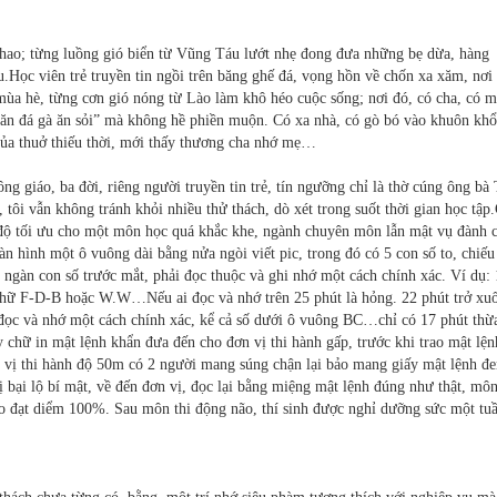
ể thao; từng luồng gió biển từ Vũng Táu lướt nhẹ đong đưa những bẹ dừa, hàng
.Học viên trẻ truyền tin ngồi trên băng ghế đá, vọng hồn về chốn xa xăm, nơi
ùa hè, từng cơn gió nóng từ Lào làm khô héo cuộc sống; nơi đó, có cha, có m
ó ăn đá gà ăn sỏi” mà không hề phiền muộn. Có xa nhà, có gò bó vào khuôn khổ
của thuở thiếu thời, mới thấy thương cha nhớ mẹ…
g giáo, ba đời, riêng người truyền tin trẻ, tín ngưỡng chỉ là thờ cúng ông bà
tôi vẫn không tránh khỏi nhiều thử thách, dò xét trong suốt thời gian học tập.
h độ tối ưu cho một môn học quá khắc khe, ngành chuyên môn lẫn mật vụ đành 
n hình một ô vuông dài bằng nửa ngòi viết pic, trong đó có 5 con số to, chiế
ai ngàn con số trước mắt, phải đọc thuộc và ghi nhớ một cách chính xác. Ví dụ:
chữ F-D-B hoặc W.W…Nếu ai đọc và nhớ trên 25 phút là hỏng. 22 phút trở xuố
 đọc và nhớ một cách chính xác, kể cả số dưới ô vuông BC…chỉ có 17 phút thừ
y chữ in mật lệnh khẩn đưa đến cho đơn vị thi hành gấp, trước khi trao mật lện
 vị thi hành độ 50m có 2 người mang súng chận lại bảo mang giấy mật lệnh đ
 bại lộ bí mật, về đến đơn vị, đọc lại bằng miệng mật lệnh đúng như thật, môn
 đạt diểm 100%. Sau môn thi động não, thí sinh được nghỉ dưỡng sức một tu