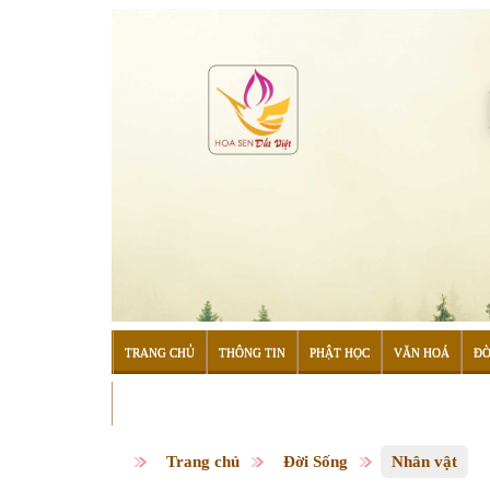
TRANG CHỦ
THÔNG TIN
PHẬT HỌC
VĂN HOÁ
ĐỜ
ĐỌC SÁCH
Trang chủ
Đời Sống
Nhân vật