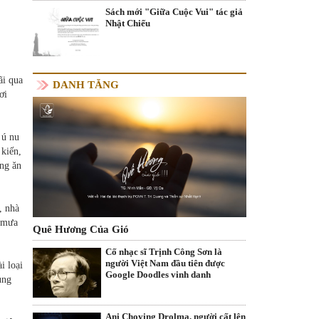
Sách mới "Giữa Cuộc Vui" tác giả
Nhật Chiếu
ãi qua
DANH TĂNG
ơi
 ú nu
 kiến,
ong ăn
, nhà
i mưa
Quê Hương Của Gió
Cố nhạc sĩ Trịnh Công Sơn là
người Việt Nam đầu tiên được
i loại
Google Doodles vinh danh
ung
Ani Choying Drolma, người cất lên