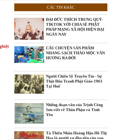
CÁC TIN KHÁC
ĐẠI ĐỨC THÍCH TRUNG QUÝ-
TIKTOK VỚI CHIA SẺ PHẬT
PHÁP MẠNG XÃ HỘI HIỆN ĐẠI
NGÀY NAY
ghiệt
CÂU CHUYỆN SẢN PHẨM
NHANG SẠCH THẢO MỘC VÂN
HƯƠNG RA ĐỜI
Người Chiến Sỹ Truyền Tin - Sự
Thật Đấu Tranh Phật Giáo 1963
Tại Huế
Những đoạn văn của Trịnh Công
Sơn viết về Thân Phận và Tình
Yêu
Tá Thiên Nhân Hoàng Hậu Hồ Thị
Hoa là người vợ đầu tiên của vua