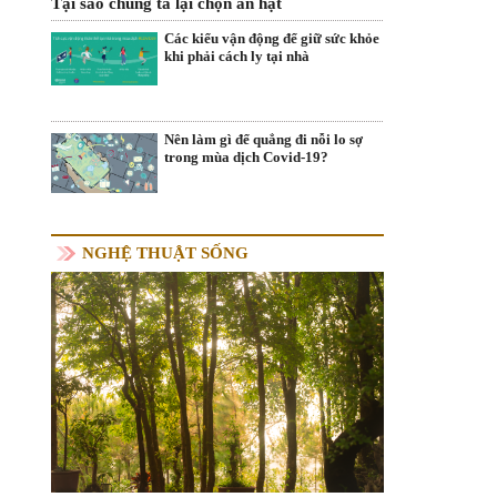
Tại sao chúng ta lại chọn ăn hạt
Các kiểu vận động để giữ sức khỏe
khi phải cách ly tại nhà
Nên làm gì để quẳng đi nỗi lo sợ
trong mùa dịch Covid-19?
NGHỆ THUẬT SỐNG