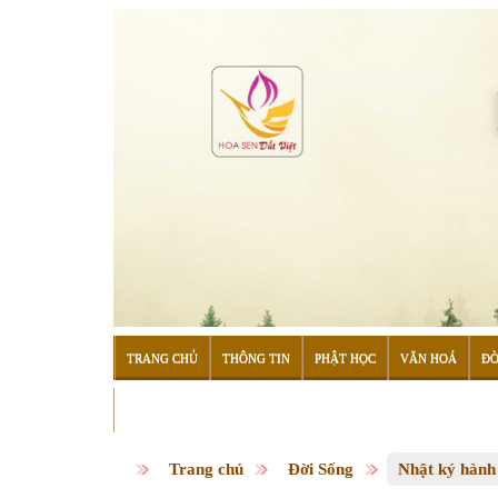
TRANG CHỦ
THÔNG TIN
PHẬT HỌC
VĂN HOÁ
ĐỜ
ĐỌC SÁCH
Trang chủ
Đời Sống
Nhật ký hành 