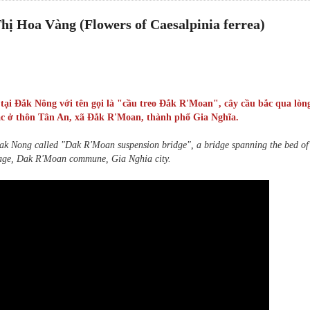
ị Hoa Vàng (Flowers of Caesalpinia ferrea)
 tại Đắk Nông với tên gọi là "cầu treo Đắk R'Moan", cây cầu bắc qua lòn
 lạc ở thôn Tân An, xã Đắk R'Moan, thành phố Gia Nghĩa.
n Dak Nong called "Dak R'Moan suspension bridge", a bridge spanning the bed o
illage, Dak R'Moan commune, Gia Nghia city.