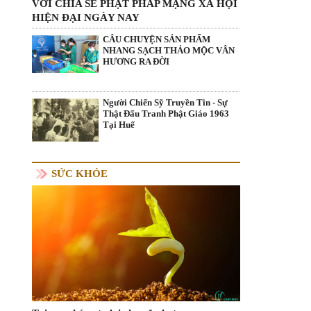
VỚI CHIA SẺ PHẬT PHÁP MẠNG XÃ HỘI
HIỆN ĐẠI NGÀY NAY
CÂU CHUYỆN SẢN PHẨM
NHANG SẠCH THẢO MỘC VÂN
HƯƠNG RA ĐỜI
Người Chiến Sỹ Truyền Tin - Sự
Thật Đấu Tranh Phật Giáo 1963
Tại Huế
SỨC KHỎE