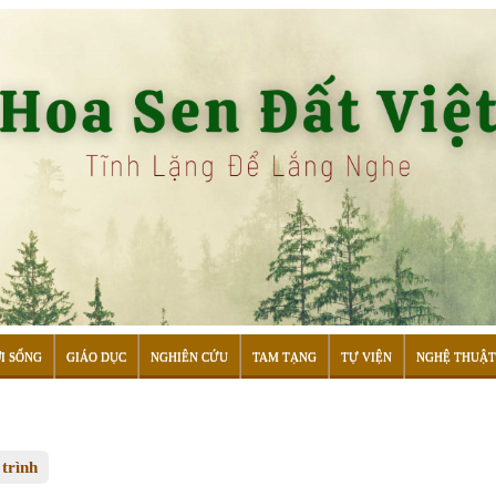
I SỐNG
GIÁO DỤC
NGHIÊN CỨU
TAM TẠNG
TỰ VIỆN
NGHỆ THUẬT
trình