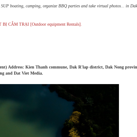
SUP boating, camping, organize BBQ parties and take virtual photos... in Da
CẮM TRẠI [Outdoor equipment Rentals].
ment) Address: Kien Thanh commune, Dak R'lap district, Dak Nong provin
ng and Dat Viet Media.