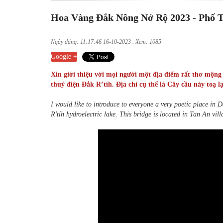
Hoa Vàng Đắk Nông Nở Rộ 2023 - Phố Th
Ngày đăng: 11:17:46 16-10-2023 . Xem: 1085
Google +
Xin giới thiệu với mọi người một địa điểm rất thơ mộng
thuỷ điện Đắk R’tíh. Địa chỉ cụ thể là Cây cầu này toạ
I would like to introduce to everyone a very poetic place i
R'tíh hydroelectric lake. This bridge is located in Tan An v