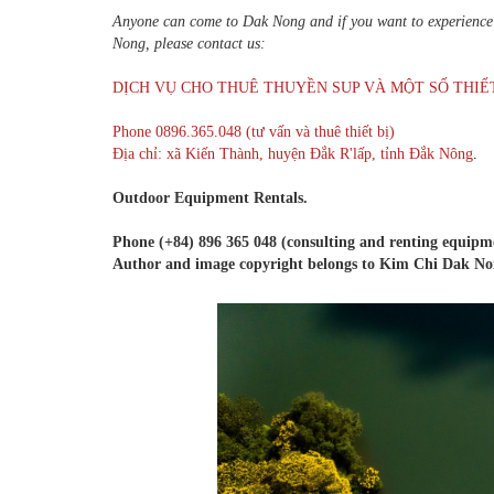
Anyone can come to Dak Nong and if you want to experience 
Nong, please contact us:
DỊCH VỤ CHO THUÊ THUYỀN SUP VÀ MỘT SỐ THIẾT BỊ 
Phone 0896.365.048 (tư vấn và thuê thiết bị)
Địa chỉ: xã Kiến Thành, huyện Đắk R'lấp, tỉnh Đắk Nông
.
Outdoor Equipment Rentals.
Phone (+84) 896 365 048 (consulting and renting equip
Author and image copyright belongs to Kim Chi Dak No