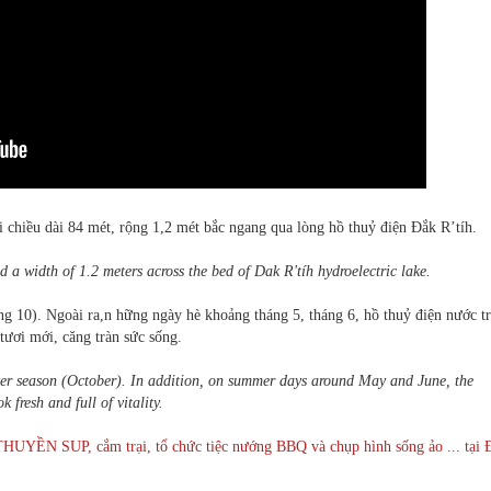
 chiều dài 84 mét, rộng 1,2 mét bắc ngang qua lòng hồ thuỷ điện Đắk R’tíh.
nd a width of 1.2 meters across the bed of Dak R'tíh hydroelectric lake.
 10). Ngoài ra,n hững ngày hè khoảng tháng 5, tháng 6, hồ thuỷ điện nước t
tươi mới, căng tràn sức sống.
wer season (October). In addition, on summer days around May and June, the
k fresh and full of vitality.
HUYỀN SUP, cắm trại, tổ chức tiệc nướng BBQ và chụp hình sống ảo ... tại 