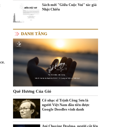
Sách mới "Giữa Cuộc Vui" tác giả
k
Nhật Chiếu
DANH TĂNG
ce.
Quê Hương Của Gió
Cố nhạc sĩ Trịnh Công Sơn là
người Việt Nam đầu tiên được
Google Doodles vinh danh
Ani Choying Drolma, người cất lên