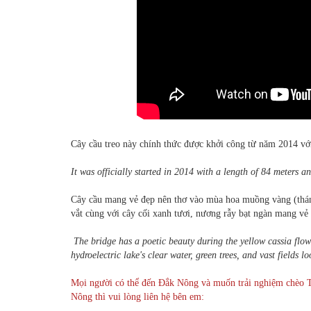
Cây cầu treo này chính thức được khởi công từ năm 2014 với
It was officially started in 2014 with a length of 84 meters a
Cây cầu mang vẻ đẹp nên thơ vào mùa hoa muồng vàng (tháng
vắt cùng với cây cối xanh tươi, nương rẫy bạt ngàn mang vẻ 
The bridge has a poetic beauty during the yellow cassia flo
hydroelectric lake's clear water, green trees, and vast fields loo
Mọi người có thể đến Đắk Nông và muốn trải nghiệm chèo T
Nông thì vui lòng liên hệ bên em: