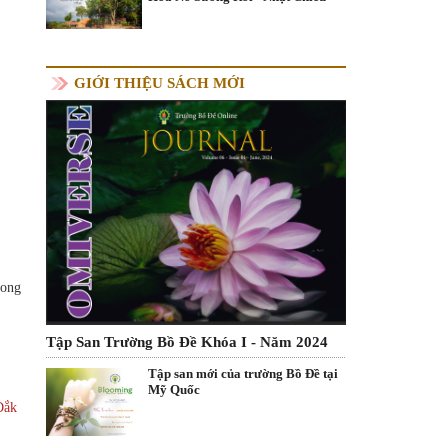
GIỚI THIỆU SÁCH MỚI
rong
Tập San Trường Bồ Đề Khóa I - Năm 2024
Tập san mới của trường Bồ Đề tại
Mỹ Quốc
Đắk