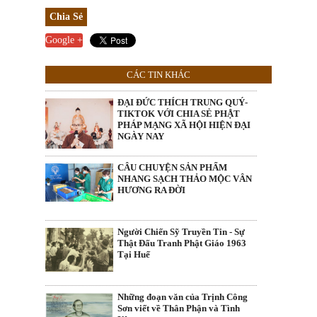
Chia Sẻ
Google +
CÁC TIN KHÁC
ĐẠI ĐỨC THÍCH TRUNG QUÝ-
TIKTOK VỚI CHIA SẺ PHẬT
PHÁP MẠNG XÃ HỘI HIỆN ĐẠI
NGÀY NAY
CÂU CHUYỆN SẢN PHẨM
NHANG SẠCH THẢO MỘC VÂN
HƯƠNG RA ĐỜI
Người Chiến Sỹ Truyền Tin - Sự
Thật Đấu Tranh Phật Giáo 1963
Tại Huế
Những đoạn văn của Trịnh Công
Sơn viết về Thân Phận và Tình