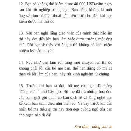
12. Bạn sẽ không thể kiếm được 40.000 USD/năm ngay
sau khi tốt nghiệp trung học. Bạn cũng không là một
ông sếp lớn có điện thoại gắn trên ô tô cho đến khi bạn
kiếm được hai thứ đó
13. Nếu bạn nghĩ rằng giáo viên của mình thật hắc ám
thì hãy đợi đến kh
i
bạn làm việc dưới trướng một ông
chủ. Rồi bạn sẽ thấy với ông ta thì không có khái niệm
nhiệm kỳ nắm quyền
14. Nếu như bạn làm rối tung mọi chuyện lên thì đó
không phải lỗi của bố mẹ bạn, thế nên đừng có mà ca
thán về lỗi lầm của bạn, hãy rút kinh nghiệm từ chúng
15. Trước khi bạn ra đời, bố mẹ của bạn đã chẳng
“đáng chán” như bây giờ. Bố mẹ đã trả những hoá đơn
của bạn, giặt giũ quần áo bạn sạch sẽ và lắng nghe bạn
kể xem bạn sành điệu như thế nào. Vì vậy trước khi cằn
nhằn bố mẹ điều gì thì hãy dọn dẹp buồng ngủ của bạn
cho ngăn nắp đi đã!
Sưu tầm - mlog.yan.vn