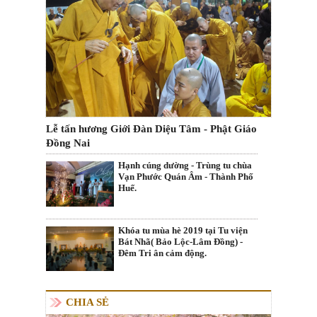
Lễ tấn hương Giới Đàn Diệu Tâm - Phật Giáo
Đồng Nai
Hạnh cúng dường - Trùng tu chùa
Vạn Phước Quán Âm - Thành Phố
Huế.
Khóa tu mùa hè 2019 tại Tu viện
Bát Nhã( Bảo Lộc-Lâm Đồng) -
Đêm Tri ân cảm động.
CHIA SẺ