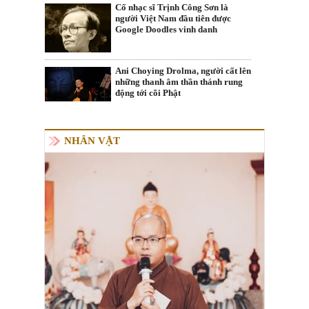
Cố nhạc sĩ Trịnh Công Sơn là
người Việt Nam đầu tiên được
Google Doodles vinh danh
Ani Choying Drolma, người cất lên
những thanh âm thần thánh rung
động tới cõi Phật
NHÂN VẬT