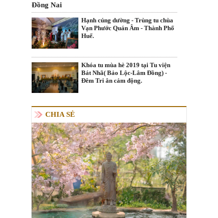
Đồng Nai
Hạnh cúng dường - Trùng tu chùa
Vạn Phước Quán Âm - Thành Phố
Huế.
Khóa tu mùa hè 2019 tại Tu viện
Bát Nhã( Bảo Lộc-Lâm Đồng) -
Đêm Tri ân cảm động.
CHIA SẺ