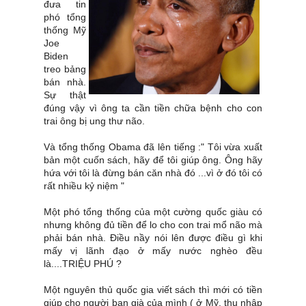
đưa tin
phó tổng
thống Mỹ
Joe
Biden
treo bảng
bán nhà.
Sự thật
đúng vậy vì ông ta cần tiền chữa bệnh cho con
trai ông bị ung thư não.
Và tổng thống Obama đã lên tiếng :" Tôi vừa xuất
bản một cuốn sách, hãy để tôi giúp ông. Ông hãy
hứa với tôi là đừng bán căn nhà đó ...vì ở đó tôi có
rất nhiều kỷ niệm "
Một phó tổng thống của một cường quốc giàu có
nhưng không đủ tiền để lo cho con trai mổ não mà
phải bán nhà. Điều nầy nói lên được điều gì khi
mấy vị lãnh đạo ở mấy nước nghèo đều
là....TRIỆU PHÚ ?
Một nguyên thủ quốc gia viết sách thì mới có tiền
giúp cho người bạn già của mình ( ở Mỹ, thu nhập