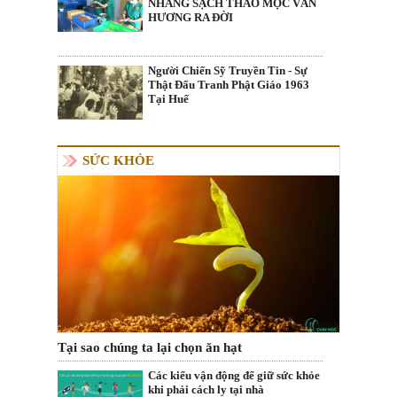
NHANG SẠCH THẢO MỘC VÂN
HƯƠNG RA ĐỜI
Người Chiến Sỹ Truyền Tin - Sự
Thật Đấu Tranh Phật Giáo 1963
Tại Huế
SỨC KHỎE
Tại sao chúng ta lại chọn ăn hạt
Các kiểu vận động để giữ sức khỏe
khi phải cách ly tại nhà