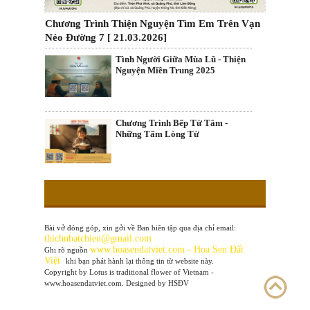
Chương Trình Thiện Nguyện Tìm Em Trên Vạn
Nẻo Đường 7 [ 21.03.2026]
Tình Người Giữa Mùa Lũ - Thiện
Nguyện Miền Trung 2025
Chương Trình Bếp Từ Tâm -
Những Tấm Lòng Từ
Bài vở đóng góp, xin gởi về Ban biên tập qua địa chỉ email:
thichnhatchieu@gmail.com
www
.hoasendatviet.com - Hoa Sen Đất
Ghi rõ nguồn
Việt
khi bạn phát hành lại thông tin từ website này.
Copyright by Lotus is traditional flower of Vietnam -
www.hoasendatviet.com. Designed by HSĐV