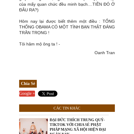
của mấy quan chức đều minh bạch....TIỀN ĐÓ Ở
ĐÂU RA?)
Hôm nay lại được biết thêm một điều : TỔNG
THỐNG OBAMA CÓ MỘT TÌNH BẠN THẬT ĐÁNG
TRÂN TRỌNG !
Tôi hâm mộ ông ta ! -
Oanh Tran
Chia Sẻ
Google +
CÁC TIN KHÁC
ĐẠI ĐỨC THÍCH TRUNG QUÝ-
TIKTOK VỚI CHIA SẺ PHẬT
PHÁP MẠNG XÃ HỘI HIỆN ĐẠI