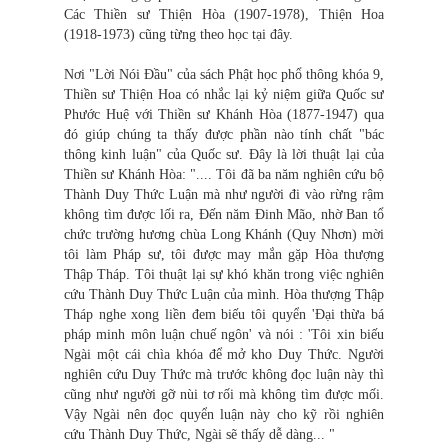
Các Thiền sư Thiện Hòa (1907-1978), Thiện Hoa
(1918-1973) cũng từng theo học tại đây.
Nơi "Lời Nói Đầu" của sách Phật học phổ thông khóa 9,
Thiền sư Thiện Hoa có nhắc lại kỷ niệm giữa Quốc sư
Phước Huệ với Thiền sư Khánh Hòa (1877-1947) qua
đó giúp chúng ta thấy được phần nào tính chất "bác
thông kinh luận" của Quốc sư. Đây là lời thuật lại của
Thiền sư Khánh Hòa: ".... Tôi đã ba năm nghiên cứu bộ
Thành Duy Thức Luận mà như người đi vào rừng rậm
không tìm được lối ra, Đến năm Đinh Mão, nhờ Ban tổ
chức trường hương chùa Long Khánh (Quy Nhơn) mời
tôi làm Pháp sư, tôi được may mắn gặp Hòa thượng
Thập Tháp. Tôi thuật lại sự khó khăn trong việc nghiên
cứu Thành Duy Thức Luận của mình. Hòa thượng Thập
Tháp nghe xong liền đem biếu tôi quyển 'Đại thừa bá
pháp minh môn luận chuế ngôn' và nói : 'Tôi xin biếu
Ngài một cái chìa khóa để mở kho Duy Thức. Người
nghiên cứu Duy Thức mà trước không đọc luận này thì
cũng như người gỡ nùi tơ rối mà không tìm được mối.
Vậy Ngài nên đọc quyển luận này cho kỹ rồi nghiên
cứu Thành Duy Thức, Ngài sẽ thấy dễ dàng... "