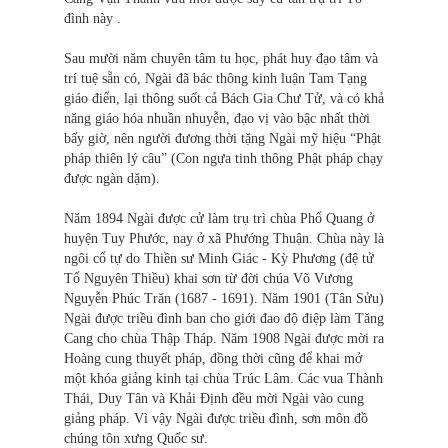
đình này .
Sau mười năm chuyên tâm tu học, phát huy đạo tâm và
trí tuệ sẵn có, Ngài đã bác thông kinh luận Tam Tạng
giáo điển, lại thông suốt cả Bách Gia Chư Tử, và có khả
năng giáo hóa nhuần nhuyễn, đạo vị vào bậc nhất thời
bấy giờ, nên người đương thời tặng Ngài mỹ hiệu “Phật
pháp thiên lý câu” (Con ngựa tinh thông Phật pháp chạy
được ngàn dặm).
Năm 1894 Ngài được cử làm trụ trì chùa Phổ Quang ở
huyện Tuy Phước, nay ở xã Phướng Thuận. Chùa này là
ngôi cổ tự do Thiền sư Minh Giác - Kỳ Phương (đệ tử
Tổ Nguyên Thiều) khai sơn từ đời chúa Võ Vương
Nguyễn Phúc Trăn (1687 - 1691). Năm 1901 (Tân Sửu)
Ngài được triều đình ban cho giới đao độ điệp làm Tăng
Cang cho chùa Thập Tháp. Năm 1908 Ngài được mời ra
Hoàng cung thuyết pháp, đồng thời cũng để khai mở
một khóa giảng kinh tại chùa Trúc Lâm. Các vua Thành
Thái, Duy Tân và Khải Định đều mời Ngài vào cung
giảng pháp. Vì vậy Ngài được triều đình, sơn môn đồ
chúng tôn xưng Quốc sư.