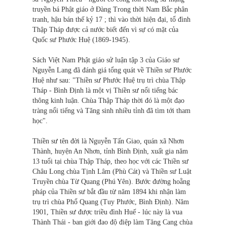
truyền bá Phật giáo ở Đàng Trong thời Nam Bắc phân
tranh, hậu bán thế kỷ 17 ; thì vào thời hiện đại, tổ đình
Thập Tháp được cả nước biết đến vì sự có mặt của
Quốc sư Phước Huệ (1869-1945).
Sách Việt Nam Phật giáo sử luận tập 3 của Giáo sư
Nguyễn Lang đã đánh giá tổng quát về Thiền sư Phước
Huệ như sau: "Thiền sư Phước Huệ trụ trì chùa Thập
Tháp - Bình Định là một vị Thiền sư nổi tiếng bác
thông kinh luận. Chùa Thập Tháp thời đó là một đạo
tràng nổi tiếng và Tăng sinh nhiều tỉnh đã tìm tới tham
học".
Thiền sư tên đời là Nguyễn Tấn Giao, quán xã Nhơn
Thành, huyện An Nhơn, tỉnh Bình Định, xuất gia năm
13 tuổi tại chùa Thập Tháp, theo học với các Thiền sư
Châu Long chùa Tịnh Lâm (Phù Cát) và Thiền sư Luật
Truyền chùa Từ Quang (Phú Yên). Bước đường hoằng
pháp của Thiền sư bắt đầu từ năm 1894 khi nhận làm
trụ trì chùa Phổ Quang (Tuy Phước, Bình Định). Năm
1901, Thiền sư được triều đình Huế - lúc này là vua
Thành Thái - ban giới đao độ điệp làm Tăng Cang chùa