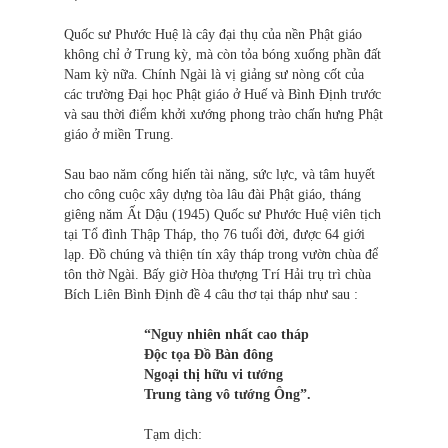
Quốc sư Phước Huệ là cây đại thụ của nền Phật giáo
không chỉ ở Trung kỳ, mà còn tỏa bóng xuống phần đất
Nam kỳ nữa. Chính Ngài là vị giảng sư nòng cốt của
các trường Đại học Phật giáo ở Huế và Bình Định trước
và sau thời điểm khởi xướng phong trào chấn hưng Phật
giáo ở miền Trung.
Sau bao năm cống hiến tài năng, sức lực, và tâm huyết
cho công cuộc xây dựng tòa lâu đài Phật giáo, tháng
giêng năm Ất Dậu (1945) Quốc sư Phước Huệ viên tịch
tại Tổ đình Thập Tháp, thọ 76 tuổi đời, được 64 giới
lạp. Đồ chúng và thiện tín xây tháp trong vườn chùa để
tôn thờ Ngài. Bấy giờ Hòa thượng Trí Hải trụ trì chùa
Bích Liên Bình Định đề 4 câu thơ tại tháp như sau :
“Nguy nhiên nhất cao tháp
Độc tọa Đồ Bàn đông
Ngoại thị hữu vi tướng
Trung tàng vô tướng Ông”.
Tạm dịch: