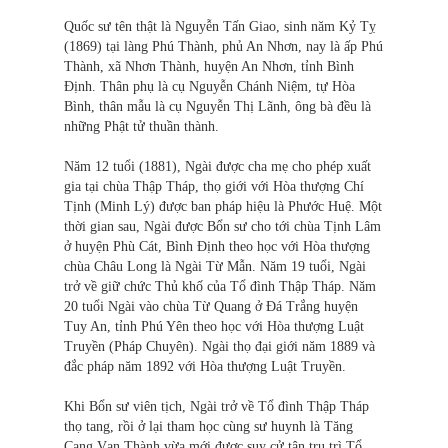
Quốc sư tên thật là Nguyễn Tấn Giao, sinh năm Kỷ Tỵ
(1869) tại làng Phú Thành, phủ An Nhơn, nay là ấp Phú
Thành, xã Nhơn Thành, huyện An Nhơn, tỉnh Bình
Định. Thân phụ là cụ Nguyễn Chánh Niệm, tự Hòa
Bình, thân mẫu là cụ Nguyễn Thị Lãnh, ông bà đều là
những Phật tử thuần thành.
Năm 12 tuổi (1881), Ngài được cha mẹ cho phép xuất
gia tại chùa Thập Tháp, thọ giới với Hòa thượng Chí
Tịnh (Minh Lý) được ban pháp hiệu là Phước Huệ. Một
thời gian sau, Ngài được Bổn sư cho tới chùa Tịnh Lâm
ở huyện Phù Cát, Bình Định theo học với Hòa thượng
chùa Châu Long là Ngài Từ Mẫn. Năm 19 tuổi, Ngài
trở về giữ chức Thủ khố của Tổ đình Thập Tháp. Năm
20 tuổi Ngài vào chùa Từ Quang ở Đá Trắng huyện
Tuy An, tỉnh Phú Yên theo học với Hòa thượng Luật
Truyền (Pháp Chuyên). Ngài thọ đại giới năm 1889 và
đắc pháp năm 1892 với Hòa thượng Luật Truyền.
Khi Bổn sư viên tịch, Ngài trở về Tổ đình Thập Tháp
thọ tang, rồi ở lại tham học cùng sư huynh là Tăng
Cang Vạn Thành vừa mới được suy cử tân trụ trì Tổ