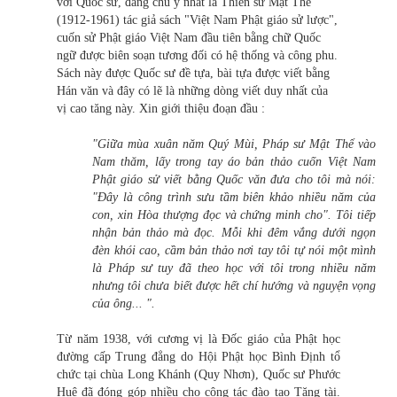
với Quốc sư, đáng chú ý nhất là Thiền sư Mật Thể
(1912-1961) tác giả sách "Việt Nam Phật giáo sử lược",
cuốn sử Phật giáo Việt Nam đầu tiên bằng chữ Quốc
ngữ được biên soạn tương đối có hệ thống và công phu.
Sách này được Quốc sư đề tựa, bài tựa được viết bằng
Hán văn và đây có lẽ là những dòng viết duy nhất của
vị cao tăng này. Xin giới thiệu đoạn đầu :
"Giữa mùa xuân năm Quý Mùi, Pháp sư Mật Thể vào
Nam thăm, lấy trong tay áo bản thảo cuốn Việt Nam
Phật giáo sử viết bằng Quốc văn đưa cho tôi mà nói:
"Đây là công trình sưu tầm biên khảo nhiều năm của
con, xin Hòa thượng đọc và chứng minh cho". Tôi tiếp
nhận bản thảo mà đọc. Mỗi khi đêm vắng dưới ngọn
đèn khói cao, cầm bản thảo nơi tay tôi tự nói một mình
là Pháp sư tuy đã theo học với tôi trong nhiều năm
nhưng tôi chưa biết được hết chí hướng và nguyện vọng
của ông... ".
Từ năm 1938, với cương vị là Đốc giáo của Phật học
đường cấp Trung đẳng do Hội Phật học Bình Định tổ
chức tại chùa Long Khánh (Quy Nhơn), Quốc sư Phước
Huệ đã đóng góp nhiều cho công tác đào tạo Tăng tài.