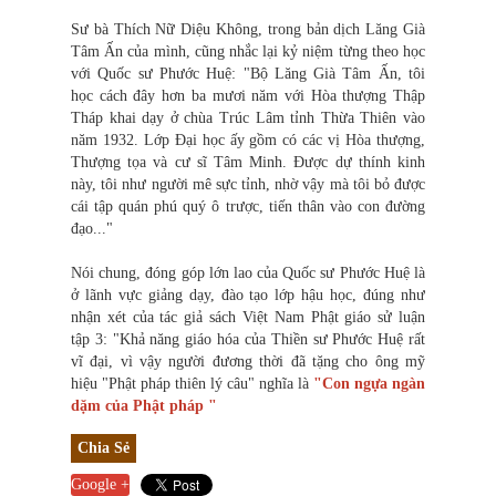
Sư bà Thích Nữ Diệu Không, trong bản dịch Lăng Già
Tâm Ấn của mình, cũng nhắc lại kỷ niệm từng theo học
với Quốc sư Phước Huệ: "Bộ Lăng Già Tâm Ấn, tôi
học cách đây hơn ba mươi năm với Hòa thượng Thập
Tháp khai dạy ở chùa Trúc Lâm tỉnh Thừa Thiên vào
năm 1932. Lớp Đại học ấy gồm có các vị Hòa thượng,
Thượng tọa và cư sĩ Tâm Minh. Được dự thính kinh
này, tôi như người mê sực tỉnh, nhờ vậy mà tôi bỏ được
cái tập quán phú quý ô trược, tiến thân vào con đường
đạo..."
Nói chung, đóng góp lớn lao của Quốc sư Phước Huệ là
ở lãnh vực giảng dạy, đào tạo lớp hậu học, đúng như
nhận xét của tác giả sách Việt Nam Phật giáo sử luận
tập 3: "Khả năng giáo hóa của Thiền sư Phước Huệ rất
vĩ đại, vì vậy người đương thời đã tặng cho ông mỹ
hiệu "Phật pháp thiên lý câu" nghĩa là
"Con ngựa ngàn
dặm của Phật pháp "
Chia Sẻ
Google +