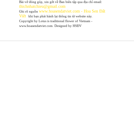
Bài vở đóng góp, xin gởi về Ban biên tập qua địa chỉ email:
thichnhatchieu@gmail.com
www
.hoasendatviet.com - Hoa Sen Đất
Ghi rõ nguồn
Việt
khi bạn phát hành lại thông tin từ website này.
Copyright by Lotus is traditional flower of Vietnam -
www.hoasendatviet.com. Designed by HSĐV