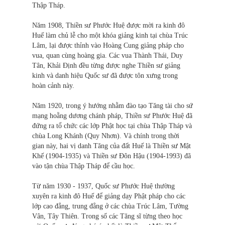
Thập Tháp.
Năm 1908, Thiền sư Phước Huệ được mời ra kinh đô
Huế làm chủ lễ cho một khóa giảng kinh tại chùa Trúc
Lâm, lại được thỉnh vào Hoàng Cung giảng pháp cho
vua, quan cùng hoàng gia. Các vua Thành Thái, Duy
Tân, Khải Định đều từng được nghe Thiền sư giảng
kinh và danh hiệu Quốc sư đã được tôn xưng trong
hoàn cảnh này.
Năm 1920, trong ý hướng nhằm đào tạo Tăng tài cho sứ
mạng hoằng dương chánh pháp, Thiền sư Phước Huệ đã
đứng ra tổ chức các lớp Phật học tại chùa Thập Tháp và
chùa Long Khánh (Quy Nhơn). Và chính trong thời
gian này, hai vị danh Tăng của đất Huế là Thiền sư Mật
Khế (1904-1935) và Thiền sư Đôn Hậu (1904-1993) đã
vào tận chùa Thập Tháp để cầu học.
Từ năm 1930 - 1937, Quốc sư Phước Huệ thường
xuyên ra kinh đô Huế để giảng dạy Phật pháp cho các
lớp cao đẳng, trung đẳng ở các chùa Trúc Lâm, Tường
Vân, Tây Thiên. Trong số các Tăng sĩ từng theo học