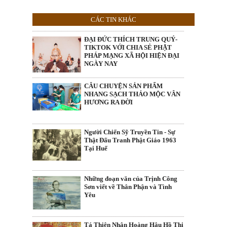
CÁC TIN KHÁC
ĐẠI ĐỨC THÍCH TRUNG QUÝ-
TIKTOK VỚI CHIA SẺ PHẬT
PHÁP MẠNG XÃ HỘI HIỆN ĐẠI
NGÀY NAY
CÂU CHUYỆN SẢN PHẨM
NHANG SẠCH THẢO MỘC VÂN
HƯƠNG RA ĐỜI
Người Chiến Sỹ Truyền Tin - Sự
Thật Đấu Tranh Phật Giáo 1963
Tại Huế
Những đoạn văn của Trịnh Công
Sơn viết về Thân Phận và Tình
Yêu
Tá Thiên Nhân Hoàng Hậu Hồ Thị