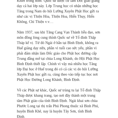
Khiết trông nom. Quốc sư được cử làm Đốc giáo giảng
dạy cả hai lớp này. Lớp Trung học có nhận những học
Tăng trong Nam do hội Lưỡng Xuyên Phật Học gửi ra
như các vị Thiện Hòa, Thiện Hoa, Hiển Thụy, Hiển
Không, Chí Thiện v.v....
Năm 1937, sau khi Tăng Cang Vạn Thành liễu đạo, sơn
môn đồng lòng cung thỉnh Quốc sư về Tổ đình Thập
Tháp kế vị. Từ đó Ngài ở hẳn tại Bình Định, không ra
Huế giảng dạy nữa, phần vì tuổi cao sức yếu, phần vì
phải đảm nhận làm Đốc giáo cho Phật học đường cấp
Trung đẳng mở tại chùa Long Khánh, do Hội Phật Học
Bình Định thiết lập. Chính vì vậy mà nhiều học Tăng
lớp Đại học ở Huế trong đó có cả các vị do hội Lưỡng
Xuyên Phật học gửi ra, cùng theo vào tiếp tục học nơi
Phật Học Đường Long Khánh, Bình Định.
Về các Phật sự khác, Quốc sư trùng tu lại Tổ đình Thập
Tháp được khang trang, tạo nơi đây thành một trung
tâm Phật giáo của tỉnh Bình Định. Ngài khai sơn chùa
Phước Long tại thị trấn Phú Phong thuộc xã Bình Phú,
huyện Bình Khê, nay là huyện Tây Sơn, tỉnh Bình
Định.