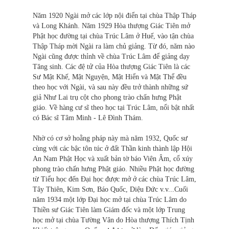
Năm 1920 Ngài mở các lớp nội điển tại chùa Thập Tháp
và Long Khánh. Năm 1929 Hòa thượng Giác Tiên mở
Phật học đường tại chùa Trúc Lâm ở Huế, vào tận chùa
Thập Tháp mời Ngài ra làm chủ giảng. Từ đó, năm nào
Ngài cũng được thỉnh về chùa Trúc Lâm để giảng dạy
Tăng sinh. Các đệ tử của Hòa thượng Giác Tiên là các
Sư Mật Khế, Mật Nguyện, Mật Hiển và Mật Thể đều
theo học với Ngài, và sau này đều trở thành những sứ
giả Như Lai trụ cột cho phong trào chấn hưng Phật
giáo. Về hàng cư sĩ theo học tại Trúc Lâm, nổi bật nhất
có Bác sĩ Tâm Minh - Lê Đình Thám.
Nhờ có cơ sở hoằng pháp này mà năm 1932, Quốc sư
cùng với các bậc tôn túc ở đất Thần kinh thành lập Hội
An Nam Phật Học và xuất bản tờ báo Viên Âm, cổ xúy
phong trào chấn hưng Phật giáo. Nhiều Phật học đường
từ Tiểu học đến Đại học được mở ở các chùa Trúc Lâm,
Tây Thiên, Kim Sơn, Báo Quốc, Diệu Đức v.v...Cuối
năm 1934 một lớp Đại học mở tại chùa Trúc Lâm do
Thiền sư Giác Tiên làm Giám đốc và một lớp Trung
học mở tại chùa Tường Vân do Hòa thượng Thích Tịnh