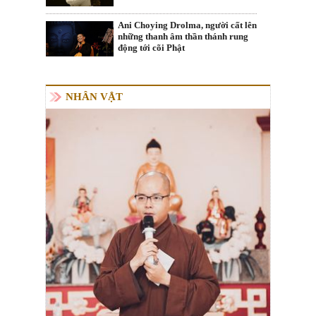
Ani Choying Drolma, người cất lên
những thanh âm thần thánh rung
động tới cõi Phật
NHÂN VẬT