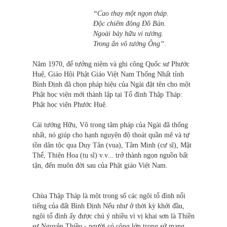
“Cao thay một ngọn tháp.
Độc chiếm đông Đồ Bàn.
Ngoài bày hữu vi tướng.
Trong ẩn vô tướng Ông”
.
Năm 1970, để tưởng niệm và ghi công Quốc sư Phước
Huệ, Giáo Hội Phật Giáo Việt Nam Thống Nhất tỉnh
Bình Định đã chọn pháp hiệu của Ngài đặt tên cho một
Phật học viện mới thành lập tại Tổ đình Thập Tháp:
Phật học viện Phước Huệ.
Cái tướng Hữu, Vô trong tâm pháp của Ngài đã thống
nhất, nó giúp cho hạnh nguyện độ thoát quần mê và tự
tồn dân tộc qua Duy Tân (vua), Tâm Minh (cư sĩ), Mật
Thể, Thiện Hoa (tu sĩ) v.v... trở thành ngọn nguồn bất
tận, đến muôn đời sau của Phật giáo Việt Nam.
Chùa Thập Tháp là một trong số các ngôi tổ đình nổi
tiếng của đất Bình Định Nếu như ở thời kỳ khởi đầu,
ngôi tổ đình ấy được chú ý nhiều vì vị khai sơn là Thiền
sư Nguyên Thiều - người có công lớn trong sứ mạng