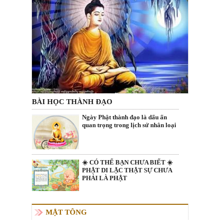
BÀI HỌC THÀNH ĐẠO
Ngày Phật thành đạo là dấu ấn
quan trọng trong lịch sử nhân loại
☀️ CÓ THỂ BẠN CHƯA BIẾT ☀️
PHẬT DI LẶC THẬT SỰ CHƯA
PHẢI LÀ PHẬT
MẬT TÔNG