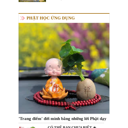
PHẬT HỌC ỨNG DỤNG
'Trang điểm' đời mình bằng những lời Phật dạy
CÓ THỂ BẠN CHƯA BIẾT ☀️