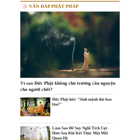
VẤN ĐÁP PHẬT PHÁP
Vì sao Đức Phật không chủ trương cầu nguyện
cho người chết?
Đức Phật hỏi: "Sinh mệnh dài bao
lâu?"
Làm Sao Để Suy Nghĩ Tích Cực
Hơn Sau Khi Kết Thúc Một Mối
Quan Hệ