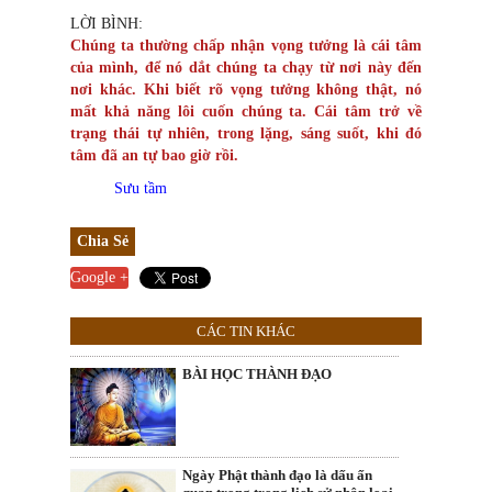
LỜI BÌNH:
Chúng ta thường chấp nhận vọng tưởng là cái tâm
của mình, để nó dắt chúng ta chạy từ nơi này đến
nơi khác. Khi biết rõ vọng tưởng không thật, nó
mất khả năng lôi cuốn chúng ta. Cái tâm trở về
trạng thái tự nhiên, trong lặng, sáng suốt, khi đó
tâm đã an tự bao giờ rồi.
Sưu tầm
Chia Sẻ
Google +
CÁC TIN KHÁC
BÀI HỌC THÀNH ĐẠO
Ngày Phật thành đạo là dấu ấn