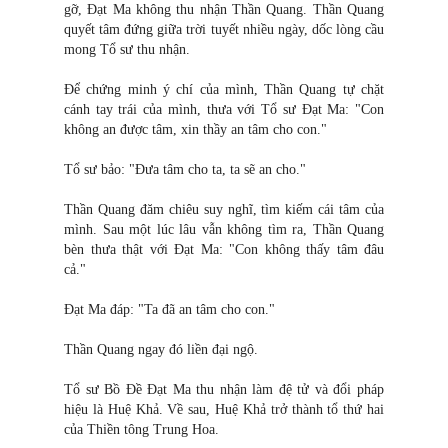
gỡ, Đạt Ma không thu nhận Thần Quang. Thần Quang
quyết tâm đứng giữa trời tuyết nhiều ngày, dốc lòng cầu
mong Tổ sư thu nhận.
Để chứng minh ý chí của mình, Thần Quang tự chặt
cánh tay trái của mình, thưa với Tổ sư Đạt Ma: "Con
không an được tâm, xin thầy an tâm cho con."
Tổ sư bảo: "Đưa tâm cho ta, ta sẽ an cho."
Thần Quang đăm chiêu suy nghĩ, tìm kiếm cái tâm của
mình. Sau một lúc lâu vẫn không tìm ra, Thần Quang
bèn thưa thật với Đạt Ma: "Con không thấy tâm đâu
cả."
Đạt Ma đáp: "Ta đã an tâm cho con."
Thần Quang ngay đó liền đại ngộ.
Tổ sư Bồ Đề Đạt Ma thu nhận làm đệ tử và đổi pháp
hiệu là Huệ Khả. Về sau, Huệ Khả trở thành tổ thứ hai
của Thiền tông Trung Hoa.