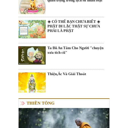
quan trọng trong lịch sử nhân loại
☀️ CÓ THỂ BẠN CHƯA BIẾT ☀️
PHẬT DI LẶC THẬT SỰ CHƯA
PHẢI LÀ PHẬT
Ta Đã An Tâm Cho Người "chuyện
xưa tích cũ"
Thiện,Ác Và Giải Thoát
THIỀN TÔNG