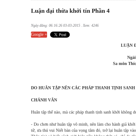
Luận đại thừa khởi tín Phần 4
Ngày đăng: 06:16:26 03-03-2015 . Xem: 4246
Google +
LUẬN Đ
Ngài
Sa môn Thíc
DO HUÂN TẬP NÊN CÁC PHÁP THANH TỊNH SAN
CHÁNH VĂN
Huân tập thế nào, mà các pháp thanh tịnh sanh khởi không d
- Do chơn như huân tập vô minh, nên làm cho hành giả khởi
tử, ưa thú vui Niết bàn của vọng tâm đó, trở lại huân tập và