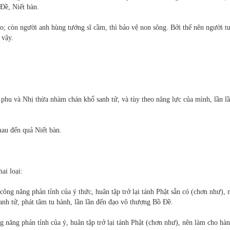
 Đề, Niết bàn.
; còn người anh hùng tướng sĩ cầm, thì bảo vệ non sông. Bởi thế nên người t
" vậy.
 phu và Nhị thừa nhàm chán khổ sanh tử, và tùy theo năng lực của mình, lần lầ
mau đến quả Niết bàn.
hai loại:
công năng phản tỉnh của ý thức, huân tập trở lại tánh Phật sẵn có (chơn như), 
nh tử, phát tâm tu hành, lần lần đến đạo vô thượng Bồ Đề.
ng năng phản tỉnh của ý, huân tập trở lại tánh Phật (chơn như), nên làm cho hà