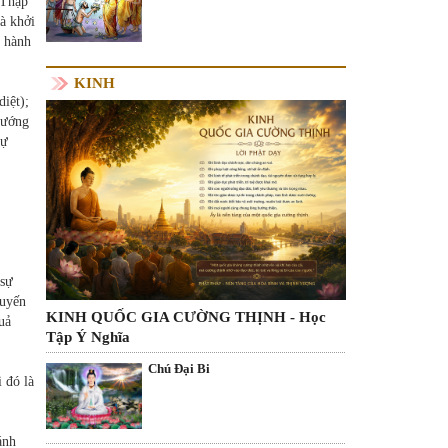
 Thập
và khởi
u hành
KINH
iệt);
tướng
tự
 sự
luyến
KINH QUỐC GIA CƯỜNG THỊNH - Học
uả
Tập Ý Nghĩa
Chú Đại Bi
 đó là
ánh