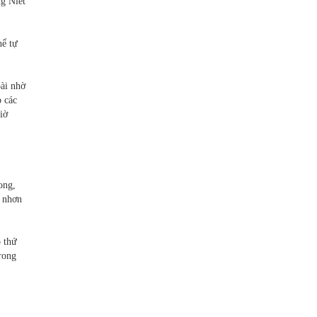
ng Niết
hể tự
oài nhờ
p các
iờ
ong,
n nhơn
ó thứ
rong