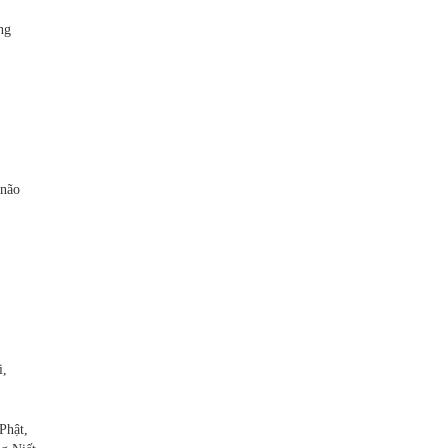
ng
 não
i,
Phật,