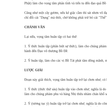
Phật) làm cho vọng tâm phản tỉnh và tiến tu đến đạo quả Bồ
Cũng như một cây gươm, nếu kẻ giặc cầm thì sát nhơn vô đạo
chỉ đổi cái "Dụng" mà thôi, chớ không phải trừ bỏ cái "Thể
CHÁNH VĂN
Lại nữa, vọng tâm huân tập có hai thứ:
1. Ý thức huân tập (phân biệt sự thức), làm cho chúng phàm
hành đến Đạo vô thượng Bồ Đề.
2. Ý huân tập, làm cho các vị Bồ Tát phát tâm dõng mãnh, 
LƯỢC GIẢI
Đoạn này giải thích, vọng tâm huân tập trở lại chơn như, có 
1. Ý thức (thức thứ sáu) huân tập vào chơn như; nghĩa là do 
làm cho chúng phàm phu và hàng Nhị thừa nhàm chán khổ sa
2. Ý (tương tục ý) huân tập trở lại chơn như; nghĩa là do cô