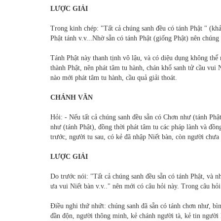
LƯỢC GIẢI
Trong kinh chép: "Tất cả chúng sanh đều có tánh Phật " (kh
Phật tánh v.v...Nhờ sẵn có tánh Phật (giống Phật) nên chún
Tánh Phật này thanh tịnh vô lậu, và có diệu dụng không thể
thành Phật, nên phát tâm tu hành, chán khổ sanh tử cầu vui 
nào mới phát tâm tu hành, cầu quả giải thoát.
CHÁNH VĂN
Hỏi: - Nếu tất cả chúng sanh đều sẵn có Chơn như (tánh Phật
như (tánh Phật), đồng thời phát tâm tu các pháp lành và đồng
trước, người tu sau, có kẻ đã nhập Niết bàn, còn người chưa
LƯỢC GIẢI
Do trước nói: "Tất cả chúng sanh đều sẵn có tánh Phật, và 
ưa vui Niết bàn v.v.." nên mới có câu hỏi này. Trong câu hỏi
Điều nghi thứ nhứt: chúng sanh đã sẵn có tánh chơn như, bìn
đần độn, người thông minh, kẻ chánh người tà, kẻ tin người 