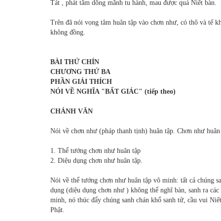
Tát , phát tâm dõng mãnh tu hành, mau được quả Niết bàn.
Trên đã nói vọng tâm huân tập vào chơn như, có thô và tế kh
không đồng.
BÀI THỨ CHÍN
CHƯƠNG THỨ BA
PHẦN GIẢI THÍCH
NÓI VỀ NGHĨA "BẤT GIÁC" (tiếp theo)
CHÁNH VĂN
Nói về chơn như (pháp thanh tịnh) huân tập. Chơn như huân
1. Thể tướng chơn như huân tập
2. Diệu dụng chơn như huân tập.
Nói về thể tướng chơn như huân tập vô minh: tất cả chúng sa
dụng (diệu dụng chơn như ) không thể nghĩ bàn, sanh ra các
minh, nó thúc đẩy chúng sanh chán khổ sanh tử, cầu vui Niết
Phật.