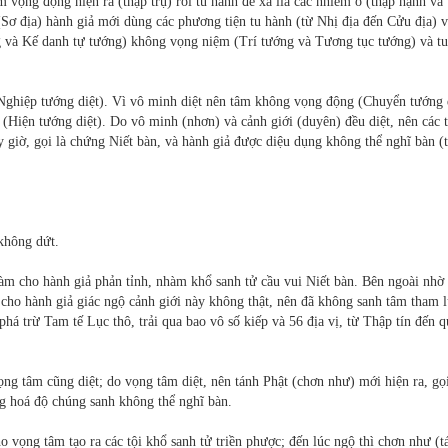
âm vọng động hiện ra (thập trụ) rồi tu hành để xa lìa các nhiễm ô (thập hạnh và
 (Sơ địa) hành giả mới dùng các phương tiện tu hành (từ Nhị địa đến Cửu địa) 
g và Kế danh tự tướng) không vọng niệm (Trí tướng và Tương tục tướng) và t
Nghiệp tướng diệt). Vì vô minh diệt nên tâm không vọng động (Chuyển tướng d
(Hiện tướng diệt). Do vô minh (nhơn) và cảnh giới (duyên) đều diệt, nên các 
y giờ, gọi là chứng Niết bàn, và hành giả được diệu dụng không thể nghĩ bàn (
 không dứt.
àm cho hành giả phản tỉnh, nhàm khổ sanh tử cầu vui Niết bàn. Bên ngoài nhờ
m cho hành giả giác ngộ cảnh giới này không thật, nên đã không sanh tâm tham 
, phá trừ Tam tế Lục thô, trải qua bao vô số kiếp và 56 địa vị, từ Thập tín đến q
ọng tâm cũng diệt; do vọng tâm diệt, nên tánh Phật (chơn như) mới hiện ra, gọi
ng hoá độ chúng sanh không thể nghĩ bàn.
 vọng tâm tạo ra các tội khổ sanh tử triền phược; đến lúc ngộ thì chơn như (t