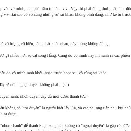
p vào vô minh, nên phát tâm tu hành v.v...Vậy thì phải đồng thời phát tâm, đồ
ng v.v...tại sao có vô cùng những sự sai khác, không bình đẳng, như kẻ tu trước
có vô lượng vô biên, tánh chất khác nhau, dày mỏng không đồng.
hướng) nhiều hơn số cát sông Hằng. Cũng do vô minh này mà sanh ra các phiền
 đều do vô minh sanh khởi, hoặc trước hoặc sau vô cùng sai khác.
đây sẽ nói "ngoại duyên không phải một").
n duyên sanh; nhơn duyên đầy đủ mới được thành tựu".
ếu không có "trợ duyên" là người biết lấy lửa, và các phương tiện như bùi nhù
anh ra được.
i "nhơn chánh" để thành Phật; song nếu không có "ngoại duyên" là gặp các đức 