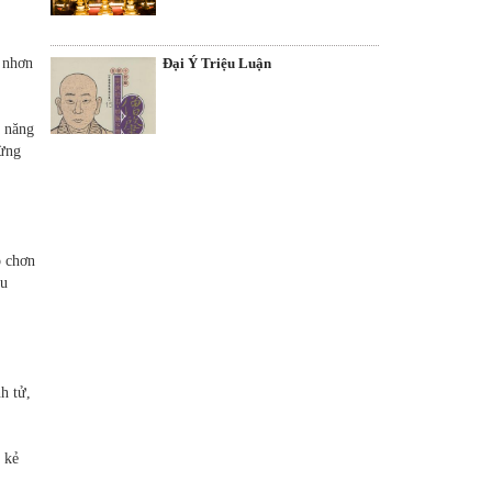
Ðại Ý Triệu Luận
h nhơn
ả năng
hừng
ó chơn
tu
h tử,
 kẻ