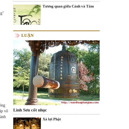
Tương quan giữa Cảnh và Tâm
ng"
LUẬN
công
Linh Sơn cốt nhục
ập vô
hành
Xá lợi Phật