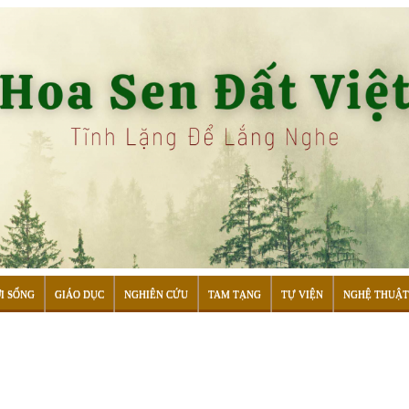
I SỐNG
GIÁO DỤC
NGHIÊN CỨU
TAM TẠNG
TỰ VIỆN
NGHỆ THUẬT