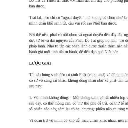
Bồ Tát và Thiện tri thức v.v...dẫn dắt chỉ dạy cho phương p
bàn được.
Trái lại, nếu chỉ có "ngoại duyên" mà không có chơn như là 
mình chán khổ sanh tử, cầu vui rốt ráo Niết bàn được.
Bởi thế nên, phải có nội nhơn và ngoại duyên đều đầy đủ; n
đức từ bi và đại nguyện của Phật, Bồ Tát giúp hộ làm "trợ du
pháp lành. Nhờ tu tập các pháp lành được thuần thục, nên hà
hành giả mới tinh tấn tu hành, để đến đạo quả Niết bàn.
LƯỢC GIẢI
Tất cả chúng sanh đều có tánh Phật (chơn như) và đồng huân
có sự vô cùng sai khác, không đồng nhau như kẻ phát tâm tu
sau này:
1. Vô minh không đồng. - Mỗi chúng sanh có rất nhiều lớp v
sâu dày, có thứ mỏng cạn, có thứ thô phù dễ trừ, có thứ tế 
số phiền não này, tóm lại có hai chướng: phiền não chướng và
Vì đoạn trừ vô minh có khó dễ, mau chậm khác nhau, nên c