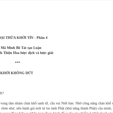
ẠI THỪA KHỞI TÍN - Phần 4
 Mã Minh Bồ Tát tạo Luận
h Thiện Hoa lược dịch và lược giải
***
H KHỞI KHÔNG DỨT
ứt?
 vọng tâm nhàm chán khổ sanh tử, cầu vui Niết bàn. Nhờ công năng chán khổ 
o chơn như, nên hành giả mới tự tin tánh Phật (khả năng thành Phật) của mình, 