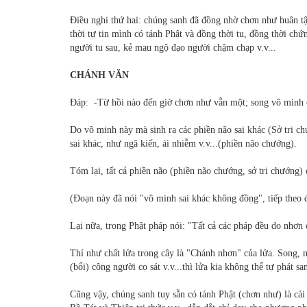
Điều nghi thứ hai: chúng sanh đã đồng nhờ chơn như huân tậ
thời tự tin mình có tánh Phật và đồng thời tu, đồng thời chứ
người tu sau, kẻ mau ngộ đạo người chậm chạp v.v...
CHÁNH VĂN
Đáp: -Từ hồi nào đến giờ chơn như vẫn một; song vô minh 
Do vô minh này mà sinh ra các phiền não sai khác (Sở tri c
sai khác, như ngã kiến, ái nhiễm v.v...(phiền não chướng).
Tóm lại, tất cả phiền não (phiền não chướng, sở tri chướng)
(Đoạn này đã nói "vô minh sai khác không đồng", tiếp theo 
Lại nữa, trong Phật pháp nói: "Tất cả các pháp đều do nhơ
Thí như chất lửa trong cây là "Chánh nhơn" của lửa. Song, n
(bổi) công người cọ sát v.v...thì lửa kia không thể tự phát s
Cũng vậy, chúng sanh tuy sẵn có tánh Phật (chơn như) là cá