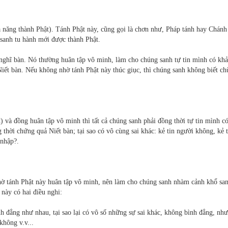
ả năng thành Phật). Tánh Phật này, cũng gọi là chơn như, Pháp tánh hay Chán
g sanh tu hành mới được thành Phật.
 nghĩ bàn. Nó thường huân tập vô minh, làm cho chúng sanh tự tin mình có kh
Niết bàn. Nếu không nhờ tánh Phật này thúc giục, thì chúng sanh không biết c
) và đồng huân tập vô minh thì tất cả chúng sanh phải đồng thời tự tin mình c
 thời chứng quả Niết bàn; tại sao có vô cùng sai khác: kẻ tin người không, kẻ 
 nhập?.
nhờ tánh Phật này huân tập vô minh, nên làm cho chúng sanh nhàm cảnh khổ san
 này có hai điều nghi:
h đẳng như nhau, tại sao lại có vô số những sự sai khác, không bình đẳng, như
không v.v...