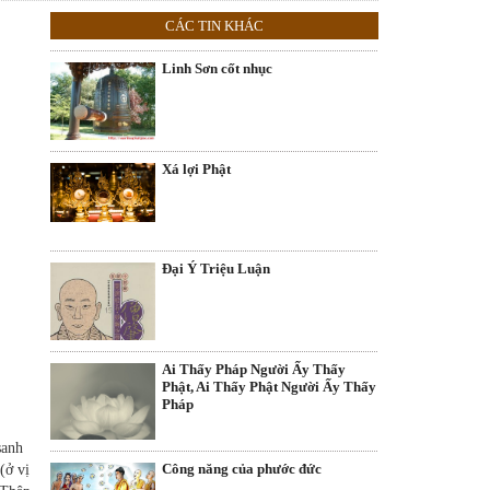
CÁC TIN KHÁC
Linh Sơn cốt nhục
Xá lợi Phật
Ðại Ý Triệu Luận
Ai Thấy Pháp Người Ấy Thấy
Phật, Ai Thấy Phật Người Ấy Thấy
Pháp
sanh
Công năng của phước đức
(ở vị