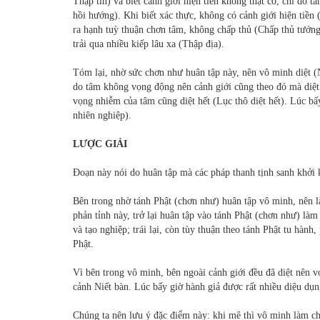
Thập tín) và biết cảnh giới hiện tiền không thật có, chỉ do t
hồi hướng). Khi biết xác thực, không có cảnh giới hiện tiền
ra hạnh tuỳ thuận chơn tâm, không chấp thủ (Chấp thủ tướn
trải qua nhiều kiếp lâu xa (Thập địa).
Tóm lại, nhờ sức chơn như huân tập này, nên vô minh diệt (
do tâm không vọng động nên cảnh giới cũng theo đó mà diệt 
vọng nhiễm của tâm cũng diệt hết (Lục thô diệt hết). Lúc bấ
nhiên nghiệp).
LƯỢC GIẢI
Đoạn này nói do huân tập mà các pháp thanh tịnh sanh khởi
Bên trong nhờ tánh Phật (chơn như) huân tập vô minh, nên l
phản tỉnh này, trở lại huân tập vào tánh Phật (chơn như) là
và tạo nghiệp; trái lại, còn tùy thuận theo tánh Phật tu hành
Phật.
Vì bên trong vô minh, bên ngoài cảnh giới đều đã diệt nên v
cảnh Niết bàn. Lúc bấy giờ hành giả được rất nhiều diệu dụ
Chúng ta nên lưu ý đặc điểm này: khi mê thì vô minh làm cho