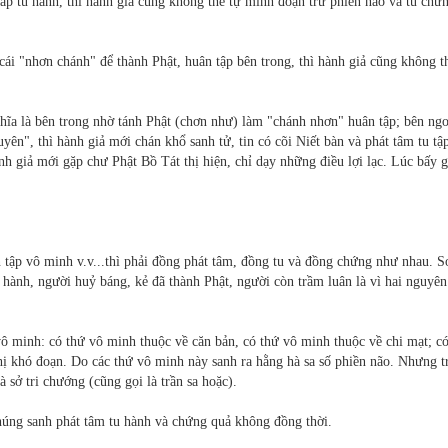
háp tu hành, thì hành giả cũng không thể tự mình đoạn trừ phiền não và tu chứ
cái "nhơn chánh" để thành Phật, huân tập bên trong, thì hành giả cũng không t
ghĩa là bên trong nhờ tánh Phật (chơn như) làm "chánh nhơn" huân tập; bên ng
yên", thì hành giả mới chán khổ sanh tử, tin có cõi Niết bàn và phát tâm tu tậ
nh giả mới gặp chư Phật Bồ Tát thị hiện, chỉ dạy những điều lợi lạc. Lúc bấy g
 tập vô minh v.v...thì phải đồng phát tâm, đồng tu và đồng chứng như nhau. S
 hành, người huỷ báng, kẻ đã thành Phật, người còn trầm luân là vì hai nguyê
ô minh: có thứ vô minh thuộc về căn bản, có thứ vô minh thuộc về chi mạt; c
nhị khó đoạn. Do các thứ vô minh này sanh ra hằng hà sa số phiền não. Nhưng t
 sở tri chướng (cũng gọi là trần sa hoặc).
húng sanh phát tâm tu hành và chứng quả không đồng thời.