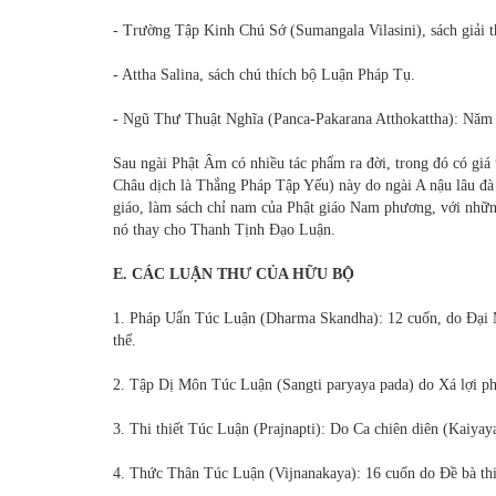
- Trường Tập Kinh Chú Sớ (Sumangala Vilasini), sách giải
- Attha Salina, sách chú thích bộ Luận Pháp Tụ.
- Ngũ Thư Thuật Nghĩa (Panca-Pakarana Atthokattha): Năm 
Sau ngài Phật Âm có nhiều tác phẩm ra đời, trong đó có giá
Châu dịch là Thắng Pháp Tập Yếu) này do ngài A nậu lâu đà 
giáo, làm sách chỉ nam của Phật giáo Nam phương, với những
nó thay cho Thanh Tịnh Ðạo Luận.
E. CÁC LUẬN THƯ CỦA HỮU BỘ
1. Pháp Uẩn Túc Luận (Dharma Skandha): 12 cuốn, do Ðại Mụ
thế.
2. Tập Dị Môn Túc Luận (Sangti paryaya pada) do Xá lợi phất
3. Thi thiết Túc Luận (Prajnapti): Do Ca chiên diên (Kaiyaya)
4. Thức Thân Túc Luận (Vijnanakaya): 16 cuốn do Ðề bà thi