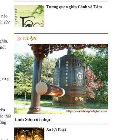
Tương quan giữa Cảnh và Tâm
i nào
ến sử?
LUẬN
ghĩa,
 một
 có gì
yền
c thái
Linh Sơn cốt nhục
ường
Xá lợi Phật