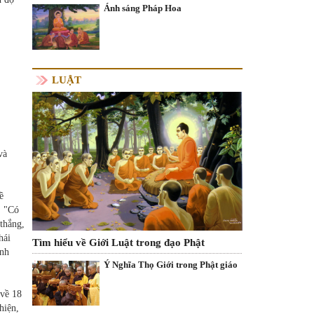
Ánh sáng Pháp Hoa
LUẬT
và
ề
: "Có
 thắng,
hái
Tìm hiểu về Giới Luật trong đạo Phật
inh
Ý Nghĩa Thọ Giới trong Phật giáo
 về 18
hiện,