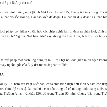
ư thế gọi là A tỳ đạt ma".
ạnh, vô minh, kiến, nghi (Kinh Mật Hoàn Dụ số 115, Trung A hàm) trong đó cá
? Cái nào vô sắc giới hệ? Cái nào kiến đế đoạn? Cái nào tư duy đoạn? Cái nào bi
i pháp, có nhiệm vụ tập hợp các pháp nghĩa lại rồi đem ra phân loại, định n
đế và Ðối hướng quả Niết bàn. Như vậy không thể hiểu Abhi, A là vô, Bhi là tỷ
thuyết pháp một cách ung dung tự tại. Lời Phật nói đơn giản minh bạch không
ư vậy nguồn gốc của A tỳ đạt ma xuất phát từ Phật.
MA
hời kỳ 100 năm sau Phật Niết bàn, chưa chia kinh luận như kinh A hàm còn tru
c chỉnh lý và A tỳ đạt ma hóa, cho nên trong đó có những kinh mang nhiều sắ
ong Trường A hàm và Phân Biệt Bộ trong Trung Bộ, kinh Chúng Tập trong Tr