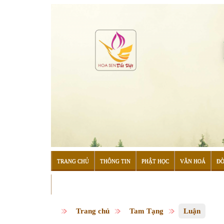
TRANG CHỦ
THÔNG TIN
PHẬT HỌC
VĂN HOÁ
ĐỜ
ĐỌC SÁCH
Trang chủ
Tam Tạng
Luận