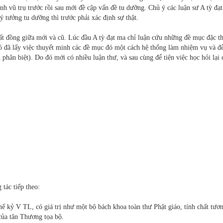
inh vũ trụ trước rồi sau mới đề cập vấn đề tu dưỡng. Chủ ý các luận sư A tỳ đạ
 tưởng tu dưỡng thì trước phải xác định sự thật.
bất đồng giữa mới và cũ. Lúc đầu A tỳ đạt ma chỉ luận cứu những đề mục đặc t
c nó đã lấy việc thuyết minh các đề mục đó một cách hệ thống làm nhiệm vụ và đ
phân biệt). Do đó mới có nhiều luận thư, và sau cùng để tiện việc học hỏi lại 
tác tiếp theo:
 kỷ V TL, có giá trị như một bộ bách khoa toàn thư Phật giáo, tính chất tươ
của tân Thương tọa bộ.