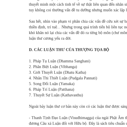
thuyết minh một cách tinh tế về sự thật liên quan đến nhân s
tuy không coi thường vấn đề tu dưỡng nhưng muốn xác lập lý
Sau hết, nhìn vào phạm vi phân chia các vấn đề cứu xét sự 
thiền định, trí tuệ... Nhưng trong quá trình tiến bộ liên tụ
khó khăn nó lại chia các vấn đề đó ra từng bộ môn (chư môn 
luận thư cương yếu ra đời.
D. CÁC LUẬN THƯ CỦA THƯỢNG TỌA BỘ
1. Pháp Tụ Luận (Dhamma Sanghani)
2. Phân Biệt Luận (Vibhanga)
3. Giới Thuyết Luận (Dhatu Katha)
4. Nhân Thi Thiết Luận (Pudgala Pannati)
5. Song Ðối Luận (Yamaka)
6. Pháp Trí Luận (Patthana)
7. Thuyết Sự Luận (Kathavasthu)
Ngoài bảy luận thư cơ bản này còn có các luận thư được sáng 
- Thanh Tịnh Ðạo Luận (Visudhimagga) của ngài Phật Âm thế
đương Câu xá Luận đối với Hữu bộ. Ðây là sách tiêu chuẩn 