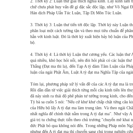
2. Thời kỳ 2: Luận thư giải thích nghĩa kinh. Lấy kinh làm b
chứ chưa phát huy vấn đề gì đặc sắc độc lập, như Vô Ngại Ð
Hán dịch Pháp Uẩn Túc Luận, Tập Dị Môn Túc Luận.
3. Thời kỳ 3: Luận thư tiến tới độc lập. Thời kỳ này Luận th
phân loại một cách tường tận và theo mọi tiêu chuẩn để phân
hẳn với kinh luật. Ðó là thời kỳ xuất hiện bảy bộ luận của
bộ.
4. Thời kỳ 4: Là thời kỳ Luận thư cương yếu. Các luận thư A 
quá nhiều, khó học hỏi nổi, nên đòi hỏi phải có các luận thư
Thắng (Ðạt ma thi la), đến Tạp A tỳ đàm Tâm Luận của Phá
luận của ngài Phật Âm, Luật A tỳ đạt ma Nghĩa Tập của ngài
Tóm lại, phương pháp xử lý vấn đề của các A tỳ đạt ma là tr
Rồi dần dần từ việc giải thích từng mỗi câu kinh tiến lên th
đã nảy sinh ra thái độ phê phán tư tưởng trong kinh, cho đế
Tỳ bà sa cuốn 5 nói: "Nếu cứ khư khư chấp chặt từng câu ki
của Hữu bộ lấy A tỳ đạt ma làm trung tâm. Và theo ngài Châ
nhất nghĩa đế chính thật nằm trong A tỳ đạt ma". Như vậy A
giá trị tu chứng thực tiễn theo chủ trương "chuyển mê khai 
đức Phật bỏ qua không nói đến. Trong những Pháp môn Ngài
nhưng đến A tỳ đạt ma thì chuyển sang chú trọng nghiên cứu v