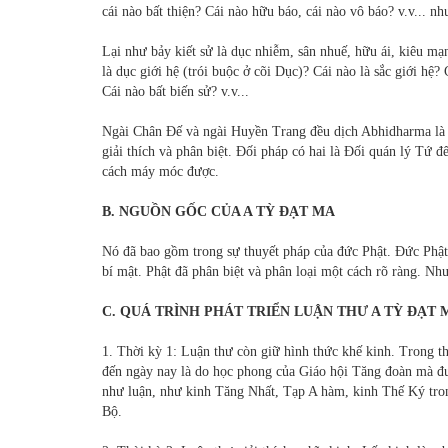
cái nào bất thiện? Cái nào hữu báo, cái nào vô báo? v.v... nh
Lại như bảy kiết sử là dục nhiễm, sân nhuế, hữu ái, kiêu m
là dục giới hệ (trói buộc ở cõi Dục)? Cái nào là sắc giới hệ
Cái nào bất biến sử? v.v...
Ngài Chân Ðế và ngài Huyền Trang đều dịch Abhidharma là Ðố
giải thích và phân biệt. Ðối pháp có hai là Ðối quán lý Tứ 
cách máy móc được.
B. NGUỒN GỐC CỦA A TỲ ÐẠT MA
Nó đã bao gồm trong sự thuyết pháp của đức Phật. Ðức Phật 
bí mật. Phật đã phân biệt và phân loại một cách rõ ràng. Nh
C. QUÁ TRÌNH PHÁT TRIỂN LUẬN THƯ A TỲ ÐẠT 
1. Thời kỳ 1: Luận thư còn giữ hình thức khế kinh. Trong t
đến ngày nay là do học phong của Giáo hội Tăng đoàn mà đượ
như luận, như kinh Tăng Nhất, Tạp A hàm, kinh Thế Ký tr
Bộ.