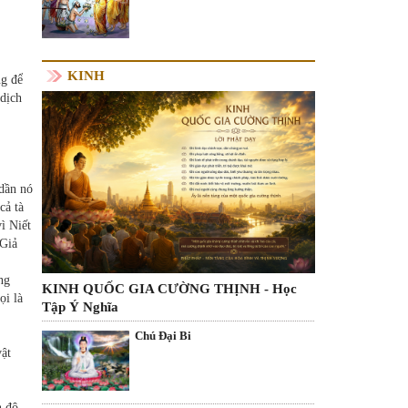
KINH
ng để
 dịch
dần nó
cả tà
ì Niết
 Giả
ng
KINH QUỐC GIA CƯỜNG THỊNH - Học
ọi là
Tập Ý Nghĩa
Chú Đại Bi
vật
h độ