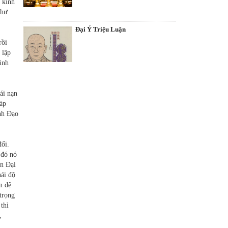
g kinh
như
Ðại Ý Triệu Luận
rồi
 lập
inh
ái nạn
háp
nh Ðạo
đối.
 đó nó
ận Ðại
hái độ
n đệ
trọng
thì
,