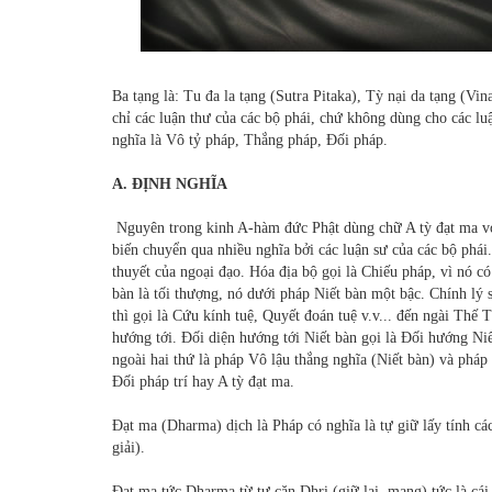
Ba tạng là: Tu đa la tạng (Sutra Pitaka), Tỳ nại da tạng (V
chỉ các luận thư của các bộ phái, chứ không dùng cho các l
nghĩa là Vô tỷ pháp, Thắng pháp, Ðối pháp.
A. ÐỊNH NGHĨA
Nguyên trong kinh A-hàm đức Phật dùng chữ A tỳ đạt ma với
biến chuyển qua nhiều nghĩa bởi các luận sư của các bộ phái.
thuyết của ngoại đạo. Hóa địa bộ gọi là Chiếu pháp, vì nó có 
bàn là tối thượng, nó dưới pháp Niết bàn một bậc. Chính lý s
thì gọi là Cứu kính tuệ, Quyết đoán tuệ v.v... đến ngài Thế T
hướng tới. Ðối diện hướng tới Niết bàn gọi là Ðối hướng Ni
ngoài hai thứ là pháp Vô lậu thắng nghĩa (Niết bàn) và pháp
Ðối pháp trí hay A tỳ đạt ma.
Ðạt ma (Dharma) dịch là Pháp có nghĩa là tự giữ lấy tính cá
giải).
Ðạt ma tức Dharma từ tự căn Dhri (giữ lại, mang) tức là cái