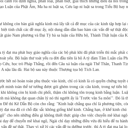
ối cảnh rồi định nghĩa, phân loại, phân biệt, giải thích những điều đã nói tron
ạo Luận của Phật Âm, Ma ha ni luật sa, Cưu lạp ni luật sa trong Tiểu Bộ hay 
ư không còn bàn giải nghĩa kinh mà lấy tất cả đề mục của các kinh tập hợp lại 
 biệt tính chất các đề mục ấy, nội dung dần dần bao hàm các vấn đề sự thật độc
 Phật giáo Nam phương và Ðại Tỳ bà sa luận của Hữu bộ, Thành Thật luận của K
tỳ đạt ma phát huy giáo nghĩa của các bộ phái khi đã phát triển thì mắc phải c
 toát yếu. Bộ luận thư toát yếu ra đời đầu tiên là bộ A tỳ đàm Tâm Luận của P
p Cứu, học trò Pháp Thắng, rồi đến Câu xá luận của ngài Thế Thân, Thanh Tị
 A nậu lâu đà. Hai bộ sau này thuộc Thượng tọa bộ Tích Lan.
ước hết nó hoàn toàn phụ thuộc vào kinh, chỉ có kinh là có quyền chứng tuyệt 
uyết minh toàn thể tư tưởng được gói ghém trong các câu kinh, trong sự tiến bộ
n khi không còn bị kinh chi phối, thậm chí không tôn trọng kinh bằng luận. Lu
nh mà không đạt quan chân lý nó thì người ấy là 'Trước văn Sa môn'". Ðó là t
n Ðế thì Kê Dẫn Bộ còn cho rằng: "Kinh luật chẳng qua chỉ là phương tiện, cò
 tỳ đạt ma đã có chỗ đặc sắc không giống khế kinh. Chẳng hạn, ở khế kinh chú 
ngộ" cho nên những điều gì không thiết thực giúp cho việc chuyển mê khai ngộ 
 dạy để chuyển mê khai ngộ, Ngài chỉ dạy những điều vừa đủ hiểu để tu hành
ấn đề sự thật. Thay vì xử lý các vấn đề tu dưỡng trước, thì A tỳ đạt ma lại lo