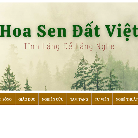
I SỐNG
GIÁO DỤC
NGHIÊN CỨU
TAM TẠNG
TỰ VIỆN
NGHỆ THUẬT