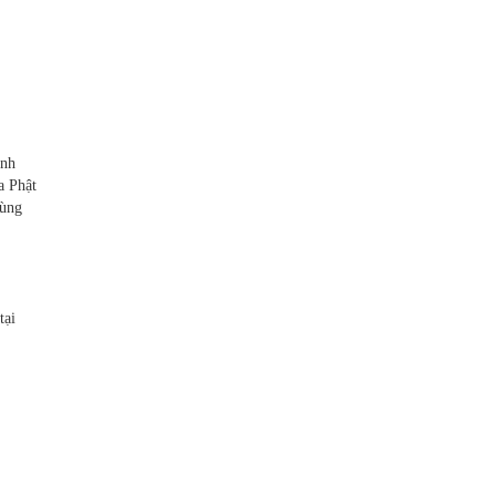
inh
a Phật
dùng
tại