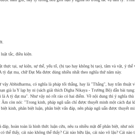
ới.
luật tắc, điều kiện.
 thực tại, sự kiện, sự thể, yếu tố, (bị tạo hay không bị tạo), tâm và vật, ý thể 
 A tỳ đạt ma, chữ Ðạt Ma được dùng nhiều nhất theo nghĩa thứ năm này.
ư vậy Abhidharma, có nghĩa là pháp tối thắng, hay là "Thắng", hay trần thuật v
 già la Y lạp hy ni (sách giải thích Digha Nikaya - Trường Bộ) dẫn bài tụng
ọi là A tỳ đạt ma". Như vậy nó rốt ráo có hai điểm. Về nội dung thì ý nghĩa thù
t Âm còn nói: "Trong kinh, pháp ngũ uẩn chỉ được thuyết minh một cách đại k
n biệt kinh, phân biệt luận, phân biệt vấn đáp, nên pháp ngũ uẩn được thuyết m
 đáp, hoàn toàn là hình thức luận cứu, nêu ra nhiều mặt để phân biệt, như nói
o có thể thấy, cái nào không thể thấy? Cái nào hữu lậu, cái nào vô lậu? Cái nào t