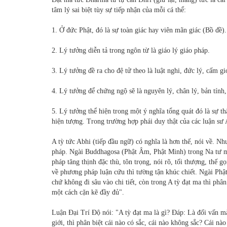
tâm lý sai biệt tùy sự tiếp nhận của mỗi cá thể:
1. Ở đức Phật, đó là sự toàn giác hay viên mãn giác (Bồ đề).
2. Lý tưởng diễn tả trong ngôn từ là giáo lý giáo pháp.
3. Lý tưởng đề ra cho đệ tử theo là luật nghi, đức lý, cấm gi
4. Lý tưởng để chứng ngộ sẽ là nguyên lý, chân lý, bản tính, 
5. Lý tưởng thể hiện trong một ý nghĩa tổng quát đó là sự thật
hiện tượng. Trong trường hợp phái duy thật của các luận sư
A tỳ tức Abhi (tiếp đầu ngữ) có nghĩa là hơn thế, nói về. Nh
pháp. Ngài Buddhagosa (Phật Âm, Phật Minh) trong Na tư mạn
pháp tăng thịnh đặc thù, tôn trọng, nói rõ, tối thượng, thế g
về phương pháp luận cứu thì tường tận khúc chiết. Ngài Phậ
chứ không đi sâu vào chi tiết, còn trong A tỳ đạt ma thì phâ
một cách cặn kẽ đầy đủ".
Luận Ðại Trí Ðộ nói: "A tỳ đạt ma là gì? Ðáp: Là đối vấn mà
giới, thì phân biệt cái nào có sắc, cái nào không sắc? Cái nà