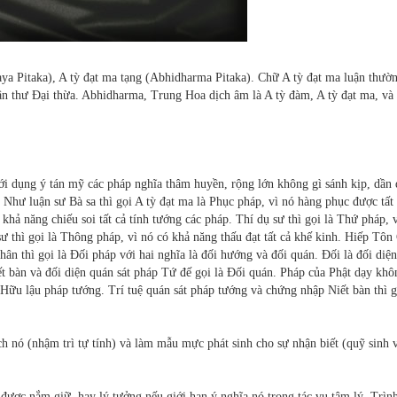
inaya Pitaka), A tỳ đạt ma tạng (Abhidharma Pitaka). Chữ A tỳ đạt ma luận thườ
uận thư Ðại thừa. Abhidharma, Trung Hoa dịch âm là A tỳ đàm, A tỳ đạt ma, và
 dụng ý tán mỹ các pháp nghĩa thâm huyền, rộng lớn không gì sánh kịp, dần 
 Như luận sư Bà sa thì gọi A tỳ đạt ma là Phục pháp, vì nó hàng phục được tất 
khả năng chiếu soi tất cả tính tướng các pháp. Thí dụ sư thì gọi là Thứ pháp, v
ư thì gọi là Thông pháp, vì nó có khả năng thấu đạt tất cả khế kinh. Hiếp Tôn
hân thì gọi là Ðối pháp với hai nghĩa là đối hướng và đối quán. Ðối là đối diện
ết bàn và đối diện quán sát pháp Tứ đế gọi là Ðối quán. Pháp của Phật dạy khô
 Hữu lậu pháp tướng. Trí tuệ quán sát pháp tướng và chứng nhập Niết bàn thì g
ch nó (nhậm trì tự tính) và làm mẫu mực phát sinh cho sự nhận biết (quỹ sinh 
 được nắm giữ, hay lý tưởng nếu giới hạn ý nghĩa nó trong tác vụ tâm lý. Trìn