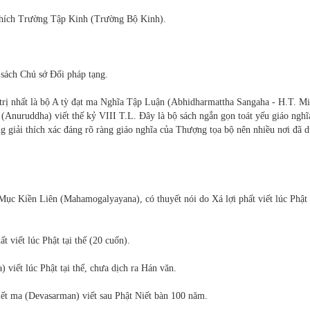
 thích Trường Tập Kinh (Trường Bộ Kinh).
sách Chú sớ Ðối pháp tạng.
 trị nhất là bộ A tỳ đạt ma Nghĩa Tập Luận (Abhidharmattha Sangaha - H.T. M
(Anuruddha) viết thế kỷ VIII T.L. Ðây là bộ sách ngắn gọn toát yếu giáo nghĩ
 giải thích xác đáng rõ ràng giáo nghĩa của Thượng tọa bộ nên nhiều nơi đã 
c Kiền Liên (Mahamogalyayana), có thuyết nói do Xá lợi phất viết lúc Phật 
 viết lúc Phật tại thế (20 cuốn).
 viết lúc Phật tại thế, chưa dịch ra Hán văn.
ết ma (Devasarman) viết sau Phật Niết bàn 100 năm.