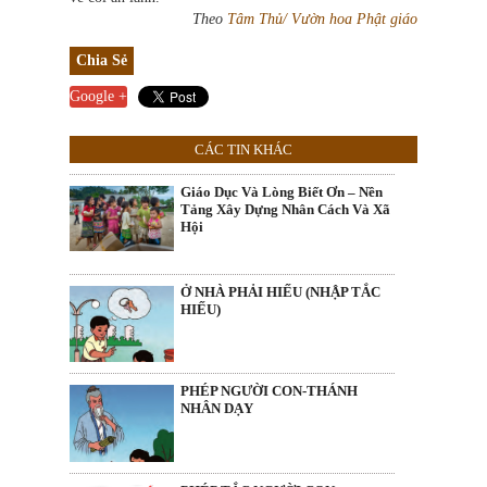
Theo
Tâm Thủ/ Vườn hoa Phật giáo
Chia Sẻ
Google +
CÁC TIN KHÁC
Giáo Dục Và Lòng Biết Ơn – Nền
Tảng Xây Dựng Nhân Cách Và Xã
Hội
Ở NHÀ PHẢI HIẾU (NHẬP TẮC
HIẾU)
PHÉP NGƯỜI CON-THÁNH
NHÂN DẠY