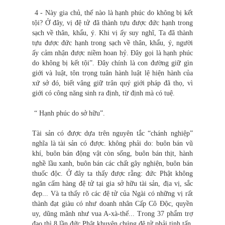
4 - Này gia chủ, thế nào là hạnh phúc do không bị kết
tội? Ở đây, vị đệ tử đã thành tựu được đức hạnh trong
sạch về thân, khẩu, ý. Khi vị ấy suy nghĩ, Ta đã thành
tựu được đức hạnh trong sạch về thân, khẩu, ý, người
ấy cảm nhận được niềm hoan hỷ. Đây gọi là hạnh phúc
do không bị kết tội”. Đây chính là con đường giữ gìn
giới và luật, tôn trọng tuân hành luật lệ hiện hành của
xứ sở đó, biết vâng giữ trân quý giới pháp đã thọ, vì
giới có công năng sinh ra định, từ định mà có tuệ.
“ Hạnh phúc do sở hữu”.
Tài sản có được dựa trên nguyên tắc “chánh nghiệp”
nghĩa là tài sản có được. không phải do: buôn bán vũ
khí, buôn bán động vật còn sống, buôn bán thịt, hành
nghề lầu xanh, buôn bán các chất gây nghiện, buôn bán
thuốc độc. Ở đây ta thấy được rằng: đức Phật không
ngăn cấm hàng đệ tử tại gia sở hữu tài sản, địa vị, sắc
đẹp... Và ta thấy rõ các đệ tử của Ngài có những vị rất
thành đạt giàu có như doanh nhân Cấp Cô Độc, quyền
uy, dũng mãnh như vua A-xà-thế... Trong 37 phẩm trợ
đạo thì 8 lần đức Phật khuyên chúng đệ tử phải tinh tấn.