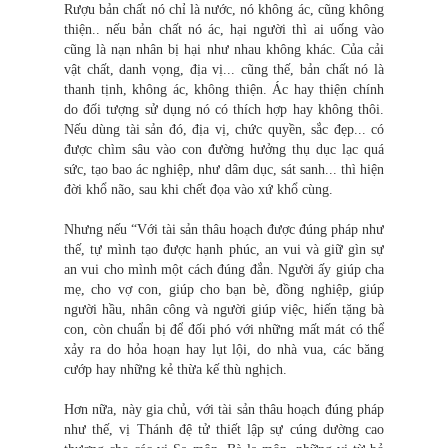
Rượu bản chất nó chỉ là nước, nó không ác, cũng không
thiện.. nếu bản chất nó ác, hại người thì ai uống vào
cũng là nạn nhân bị hại như nhau không khác. Của cải
vật chất, danh vọng, địa vị... cũng thế, bản chất nó là
thanh tịnh, không ác, không thiện. Ác hay thiện chính
do đối tượng sử dụng nó có thích hợp hay không thôi.
Nếu dùng tài sản đó, địa vị, chức quyền, sắc đẹp... có
được chìm sâu vào con đường hưởng thụ dục lạc quá
sức, tạo bao ác nghiệp, như dâm dục, sát sanh... thì hiện
đời khổ não, sau khi chết đọa vào xứ khổ cùng.
Nhưng nếu “Với tài sản thâu hoạch được đúng pháp như
thế, tự mình tạo được hạnh phúc, an vui và giữ gìn sự
an vui cho mình một cách đúng đắn. Người ấy giúp cha
mẹ, cho vợ con, giúp cho bạn bè, đồng nghiệp, giúp
người hầu, nhân công và người giúp việc, hiến tặng bà
con, còn chuẩn bị để đối phó với những mất mát có thể
xảy ra do hỏa hoạn hay lụt lội, do nhà vua, các băng
cướp hay những kẻ thừa kế thù nghịch.
Hơn nữa, này gia chủ, với tài sản thâu hoạch đúng pháp
như thế, vị Thánh đệ tử thiết lập sự cúng dường cao