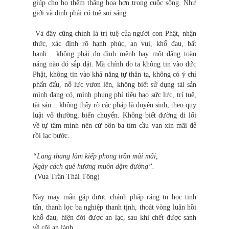
giúp cho họ thêm thăng hoa hơn trong cuộc sống. Như
giới và định phải có tuệ soi sáng.
Và đây cũng chính là trí tuệ của người con Phật, nhận
thức, xác định rõ hạnh phúc, an vui, khổ đau, bất
hạnh... không phải do định mệnh hay một đấng toàn
năng nào đó sắp đặt. Mà chính do ta không tin vào đức
Phật, không tin vào khả năng tự thân ta, không có ý chí
phấn đấu, nỗ lực vươn lên, không biết sử dụng tài sản
mình đang có, mình phung phí tiêu hao sức lực, trí tuệ,
tài sản... không thấy rõ các pháp là duyên sinh, theo quy
luật vô thường, biến chuyển. Không biết đường đi lối
về tự tâm mình nên cứ bôn ba tìm cầu van xin mãi để
rồi lạc bước.
“Lang thang làm kiếp phong trần mãi mãi,
Ngày cách quê hương muôn dặm đường”.
(Vua Trần Thái Tông)
Nay may mắn gặp được chánh pháp ráng tu học tinh
tấn, thanh lọc ba nghiệp thanh tịnh, thoát vòng luân hồi
khổ đau, hiện đời được an lạc, sau khi chết được sanh
về cõi an lành.