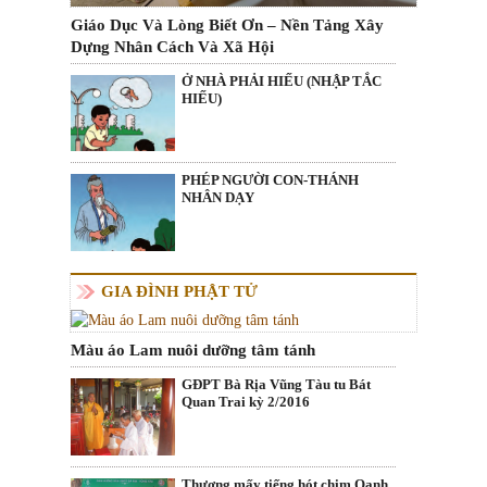
Giáo Dục Và Lòng Biết Ơn – Nền Tảng Xây
Dựng Nhân Cách Và Xã Hội
Ở NHÀ PHẢI HIẾU (NHẬP TẮC
HIẾU)
PHÉP NGƯỜI CON-THÁNH
NHÂN DẠY
GIA ĐÌNH PHẬT TỬ
Màu áo Lam nuôi dưỡng tâm tánh
GĐPT Bà Rịa Vũng Tàu tu Bát
Quan Trai kỳ 2/2016
Thương mấy tiếng hót chim Oanh