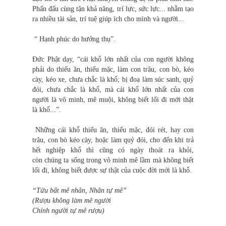
Phấn đấu cùng tận khả năng, trí lực, sức lực... nhằm tạo
ra nhiều tài sản, trí tuệ giúp ích cho mình và người...
“ Hạnh phúc do hưởng thụ”.
Đức Phật dạy, “cái khổ lớn nhất của con người không
phải do thiếu ăn, thiếu mặc, làm con trâu, con bò, kéo
cày, kéo xe, chưa chắc là khổ; bị đoạ làm súc sanh, quỷ
đói, chưa chắc là khổ, mà cái khổ lớn nhất của con
người là vô minh, mê muội, không biết lối đi mới thật
là khổ...”.
Những cái khổ thiếu ăn, thiếu mặc, đói rét, hay con
trâu, con bò kéo cày, hoặc làm quỷ đói, cho đến khi trả
hết nghiệp khổ thì cũng có ngày thoát ra khỏi,
còn chúng ta sống trong vô minh mê lầm mà không biết
lối đi, không biết được sự thật của cuộc đời mới là khổ.
“Tửu bất mê nhân, Nhân tự mê”
(Rượu không làm mê người
Chính người tự mê rượu)