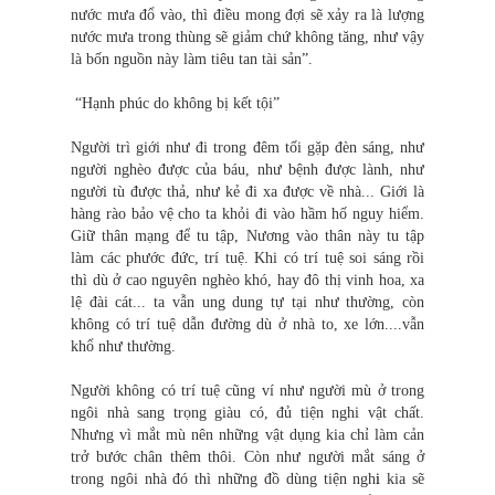
nước mưa đổ vào, thì điều mong đợi sẽ xảy ra là lượng
nước mưa trong thùng sẽ giảm chứ không tăng, như vậy
là bốn nguồn này làm tiêu tan tài sản”.
“Hạnh phúc do không bị kết tội”
Người trì giới như đi trong đêm tối gặp đèn sáng, như
người nghèo được của báu, như bệnh được lành, như
người tù được thả, như kẻ đi xa được về nhà... Giới là
hàng rào bảo vệ cho ta khỏi đi vào hầm hố nguy hiểm.
Giữ thân mạng để tu tập, Nương vào thân này tu tập
làm các phước đức, trí tuệ. Khi có trí tuệ soi sáng rồi
thì dù ở cao nguyên nghèo khó, hay đô thị vinh hoa, xa
lệ đài cát... ta vẫn ung dung tự tại như thường, còn
không có trí tuệ dẫn đường dù ở nhà to, xe lớn....vẫn
khổ như thường.
Người không có trí tuệ cũng ví như người mù ở trong
ngôi nhà sang trọng giàu có, đủ tiện nghi vật chất.
Nhưng vì mắt mù nên những vật dụng kia chỉ làm cản
trở bước chân thêm thôi. Còn như người mắt sáng ở
trong ngôi nhà đó thì những đồ dùng tiện ngh
i
kia sẽ