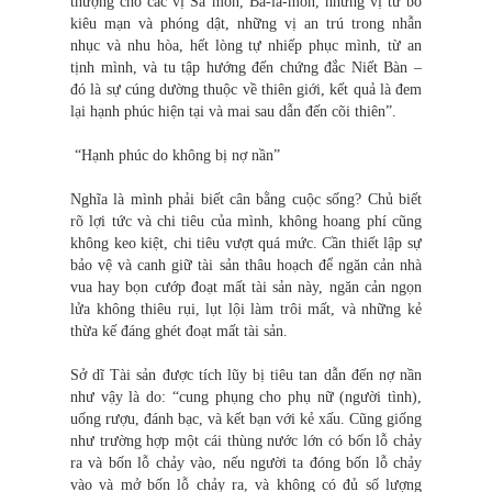
thượng cho các vị Sa môn, Bà-la-môn, những vị từ bỏ
kiêu mạn và phóng dật, những vị an trú trong nhẫn
nhục và nhu hòa, hết lòng tự nhiếp phục mình, từ an
tịnh mình, và tu tập hướng đến chứng đắc Niết Bàn –
đó là sự cúng dường thuộc về thiên giới, kết quả là đem
lại hạnh phúc hiện tại và mai sau dẫn đến cõi thiên”.
“Hạnh phúc do không bị nợ nần”
Nghĩa là mình phải biết cân bằng cuộc sống? Chủ biết
rõ lợi tức và chi tiêu của mình, không hoang phí cũng
không keo kiệt, chi tiêu vượt quá mức. Cần thiết lập sự
bảo vệ và canh giữ tài sản thâu hoạch để ngăn cản nhà
vua hay bọn cướp đoạt mất tài sản này, ngăn cản ngọn
lửa không thiêu rụi, lụt lội làm trôi mất, và những kẻ
thừa kế đáng ghét đoạt mất tài sản.
Sở dĩ Tài sản được tích lũy bị tiêu tan dẫn đến nợ nần
như vậy là do: “cung phụng cho phụ nữ (người tình),
uống rượu, đánh bạc, và kết bạn với kẻ xấu. Cũng giống
như trường hợp một cái thùng nước lớn có bốn lỗ chảy
ra và bốn lỗ chảy vào, nếu người ta đóng bốn lỗ chảy
vào và mở bốn lỗ chảy ra, và không có đủ số lượng