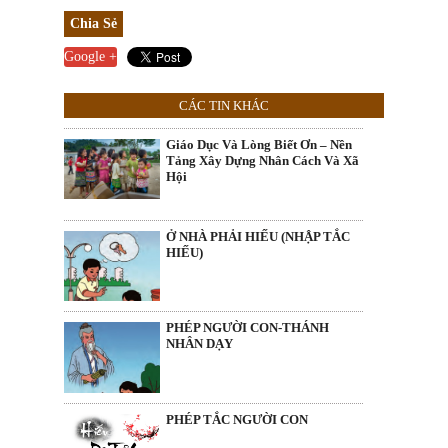
Chia Sẻ
Google +
CÁC TIN KHÁC
Giáo Dục Và Lòng Biết Ơn – Nền
Tảng Xây Dựng Nhân Cách Và Xã
Hội
Ở NHÀ PHẢI HIẾU (NHẬP TẮC
HIẾU)
PHÉP NGƯỜI CON-THÁNH
NHÂN DẠY
PHÉP TẮC NGƯỜI CON