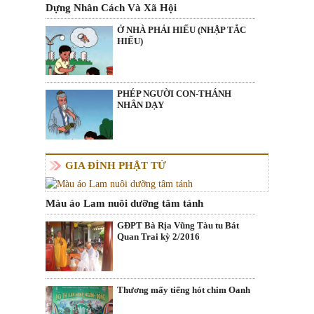
Dựng Nhân Cách Và Xã Hội
Ở NHÀ PHẢI HIẾU (NHẬP TẮC
HIẾU)
PHÉP NGƯỜI CON-THÁNH
NHÂN DẠY
GIA ĐÌNH PHẬT TỬ
Màu áo Lam nuôi dưỡng tâm tánh
GĐPT Bà Rịa Vũng Tàu tu Bát
Quan Trai kỳ 2/2016
Thương mấy tiếng hót chim Oanh