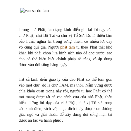
Trong nhà Phật, tam tạng kinh điển ghi lại lời dạy của
chư Phật, chư Bồ Tát và chư vị Tổ Sư. Đó là thiền lâm
bảo huấn, nghĩa là: trong rừng thiền, có nhiều lời dạy
vô cùng quí giá. Người
phát tâm
tu theo Phật thật khó
khăn khi phải chọn lựa kinh sách nào để đọc trước, sao
cho có thể hiểu biết chánh pháp rõ ràng và áp dụng
được vào đời sống hằng ngày.
Tất cả kinh điển giáo lý của đạo Phật có thể tóm gọn
vào một chữ, đó là chữ TÂM, mà thôi. Nắm vững được
chìa khóa quan trọng này rồi, người tu học Phật có thể
mở toang được tất cả các cánh cửa của nhà Phật, thấu
hiểu những lời dạy của chư Phật, chư vị Tổ sư trong
các kinh điển, sách vở, mục đích thấy được con đường
giác ngộ và giải thoát, để xây dựng đời sống hiện tại
được an lạc và hạnh phúc .