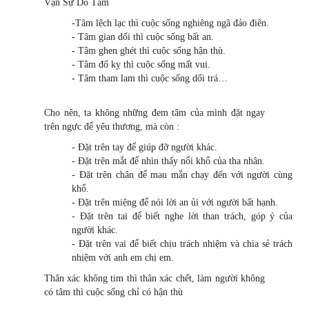
Vạn Sự Do Tâm
-Tâm lệch lạc thì cuộc sống nghiêng ngã đảo điên.
- Tâm gian dối thì cuộc sống bất an.
- Tâm ghen ghét thì cuộc sống hận thù.
- Tâm đố kỵ thì cuộc sống mất vui.
- Tâm tham lam thì cuộc sống dối trá…
Cho nên, ta không những đem tâm của mình đặt ngay
trên ngực để yêu thương, mà còn :
- Đặt trên tay để giúp đỡ người khác.
- Đặt trên mắt để nhìn thấy nổi khổ của tha nhân.
- Đặt trên chân để mau mắn chạy đến với người cùng
khổ.
- Đặt trên miệng để nói lời an ủi với người bất hạnh.
- Đặt trên tai để biết nghe lời than trách, góp ý của
người khác.
- Đặt trên vai để biết chịu trách nhiệm và chia sẻ trách
nhiệm với anh em chị em.
Thân xác không tim thì thân xác chết, làm người không
có tâm thì cuộc sống chỉ có hận thù