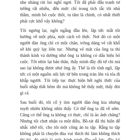
nhẹ nhàng rút lui nghỉ ngơi. Tôi đã phải đấu tranh tư
tưởng rất nhiều, đến mức chỉ trong tích tắc tôi nhủ
thầm, mình bỏ cuộc thôi, tu tâm là chính, có nhất thiết
phải cực khổ vậy không?
Tôi ngưng lại, ngồi ngẩng đầu lên, lập tức mắt tôi
hướng về một phía, một cách vô thức. Nơi đó có một
người đàn ông chỉ có một chân, trông dáng vẻ rất khổ
sở khi quỳ lạy liên tục. Nhưng vẻ mặt của ông ta thì
thành kính và dường như ông ta không có dấu hiệu bỏ
cuộc. Tôi nhìn lại bản thân, thấy mình đầy đủ tứ chi mà
sao lại không được như ông ấy. Thế là tôi tỉnh ngộ, lập
tức có một nguồn nội lực từ bên trong tràn lên và tỏa đi
khắp người. Tôi tiếp tục thực hiện hết nghi thức của
buổi nhập thất hôm đó mà không hề thấy mệt, thấy đói
gì cả.
Sau buổi đó, tôi cố ý tìm người đàn ông kia nhưng
tuyệt nhiên không nhìn thấy. Có thể ông ta đã về sớm.
Cũng có thể ông ta không có thực, chỉ là ảo ảnh chăng?
Nhưng tôi chợt nhận ra một điều, Bồ-tát đã thị hiện để
nhắc nhở tôi, cho tôi một công án tu tập. Rằng tu tập
không phải là chuyện đùa vui thích thì làm không thích
thì bỏ, đó phải là một hành trình đầy nỗ lực, đầy kỷ