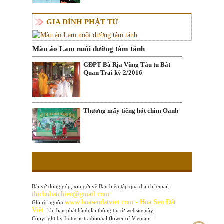
GIA ĐÌNH PHẬT TỬ
Màu áo Lam nuôi dưỡng tâm tánh
GĐPT Bà Rịa Vũng Tàu tu Bát
Quan Trai kỳ 2/2016
Thương mấy tiếng hót chim Oanh
Bài vở đóng góp, xin gởi về Ban biên tập qua địa chỉ email:
thichnhatchieu@gmail.com
www
.hoasendatviet.com - Hoa Sen Đất
Ghi rõ nguồn
Việt
khi bạn phát hành lại thông tin từ website này.
Copyright by Lotus is traditional flower of Vietnam -