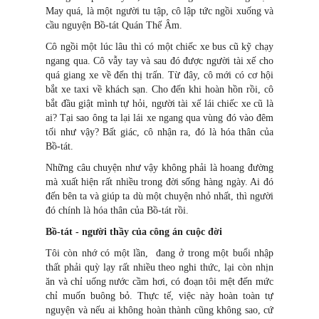
May quá, là một người tu tập, cô lập tức ngồi xuống và
cầu nguyện Bồ-tát Quán Thế Âm.
Cô ngồi một lúc lâu thì có một chiếc xe bus cũ kỹ chạy
ngang qua. Cô vẫy tay và sau đó được người tài xế cho
quá giang xe về đến thị trấn. Từ đây, cô mới có cơ hội
bắt xe taxi về khách sạn. Cho đến khi hoàn hồn rồi, cô
bắt đầu giật mình tự hỏi, người tài xế lái chiếc xe cũ là
ai? Tại sao ông ta lại lái xe ngang qua vùng đó vào đêm
tối như vậy? Bất giác, cô nhận ra, đó là hóa thân của
Bồ-tát.
Những câu chuyện như vậy không phải là hoang đường
mà xuất hiện rất nhiều trong đời sống hàng ngày. Ai đó
đến bên ta và giúp ta dù một chuyện nhỏ nhất, thì người
đó chính là hóa thân của Bồ-tát rồi.
Bồ-tát - người thầy của công án cuộc đời
Tôi còn nhớ có một lần, đang ở trong một buổi nhập
thất phải quỳ lạy rất nhiều theo nghi thức, lại còn nhịn
ăn và chỉ uống nước cầm hơi, có đoạn tôi mệt đến mức
chỉ muốn buông bỏ. Thực tế, việc này hoàn toàn tự
nguyện và nếu ai không hoàn thành cũng không sao, cứ