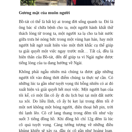
Gương mặt của muôn người
Bồ-tát có thể là bất kỳ ai trong đời sống quanh ta. Đó là
ông bác sĩ chữa bệnh cho ta, một người hành khất thử
thách lòng từ trong ta, một người xa lạ cho ta bát nước
giữa trưa hè nóng bức trong một vùng hạn hán, hay một
người bất ngờ xuất hiện vào một thời khắc cụ thể giúp
ta giải quyết một việc ngay trước mắt… Tất cả, đều là
hiện thân của Bồ-tát, đến để giúp ta vì Ngài nghe được
tiếng lòng của ta đang hướng về Ngài.
Không phải ngẫu nhiên mà chúng ta được gặp những
người tốt vào đúng thời điểm chúng ta thực sự cần. Có
những lúc ta gần như tuyệt vọng thì bỗng nhiên có ai đó
xuất hiện và giải quyết hết mọi việc. Một người bạn của
tôi kể, có một lần cô ấy đi du lịch bụi tại một đất nước
xa xôi. Do liều lĩnh, cô ấy bị kẹt lại trong đêm tối ở
một nơi không một bóng người, điện thoại hết pin, trời
thì lạnh lẽo. Cô cứ lang thang trong đêm tối như vậy
suốt 3 tiếng đồng hồ. Khi đồng hồ chỉ 12g đêm là lúc
cô quá tuyệt vọng. Càng tưởng tượng về những điều
khủng khiếp sẽ xảy ra, đầu óc cô gần như hoảng loạn.