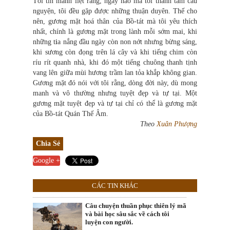
Tôi tin mãnh liệt rằng, ngày nào mà tôi thành tâm cầu
nguyện, tôi đều gặp được những thuận duyên. Thế cho
nên, gương mặt hoá thân của Bồ-tát mà tôi yêu thích
nhất, chính là gương mặt trong lành mỗi sớm mai, khi
những t
i
a nắng đầu ngày còn non nớt nhưng bừng sáng,
khi sương còn đọng trên lá cây và khi tiếng chim còn
ríu rít quanh nhà, khi đó một tiếng chuông thanh tịnh
vang lên giữa mùi hương trầm lan tỏa khắp không gian.
Gương mặt đó nói với tôi rằng, dòng đời này, dù mong
manh và vô thường nhưng tuyệt đẹp và tự tại. Một
gương mặt tuyệt đẹp và tự tại chỉ có thể là gương mặt
của Bồ-tát Quán Thế Âm.
Theo
Xuân Phượng
Chia Sẻ
Google +
CÁC TIN KHÁC
Câu chuyện thuần phục thiên lý mã
và bài học sâu sắc về cách tôi
luyện con người.