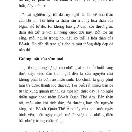
luật, đầy kiên trì.
Từ trải nghiệm ấy, tôi đã suy nghĩ rất lâu về hóa thân
của Bồ-tát. Tôi hiểu ra thâm sâu triết lý hóa thân của
Ngài. Kể từ đó, tôi không bao giờ dám coi thường ai,
dám đối xử tệ với ai trong cuộc đời này. Bởi tôi tin
rằng, mỗi người trong họ, đều có thể là hóa thân của
Bồ-tát. Họ đến để trao gửi cho ta một thông điệp đẹp đẽ
nào đó.
Gương mặt của sớm mai
Thật thong dong tự tại cho những ai khi mỗi buổi sáng
thức dậy, việc đầu tiên nghĩ đến là cầu nguyện chứ
không phải là cơm áo mưu sinh. Đó chính là giây phút
tâm trí được thanh lọc thật sự. Tôi biết rất nhiều bạn bè
tu tập xung quanh mình, cứ mỗi khi thức dậy là họ ngồi
thiền ngay hoặc niệm Bồ-tát Quán Thế Âm. Bản thân
tôi, mỗi sớm khi tỉnh dậy, tôi thường hay cầu nguyện
rằng, xin Bồ-tát Quán Thế Âm hãy cho con một ngày
bình yên, một ngày mạnh mẽ để vượt qua những điều
bất như ý trong cuộc sống.