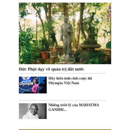
Đức Phật dạy về quản trị đất nước
Hãy hiểu tính chất cuộc thi
Olympia Việt Nam
Những triết lý của MAHATMA
GANDHI...