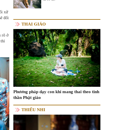
ối xử
sẽ đối
THAI GIÁO
 rõ ở
thì
Phương pháp dạy con khi mang thai theo tinh
thần Phật giáo
THIẾU NHI