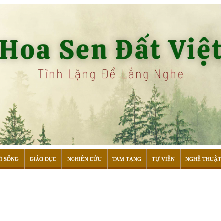
I SỐNG
GIÁO DỤC
NGHIÊN CỨU
TAM TẠNG
TỰ VIỆN
NGHỆ THUẬT