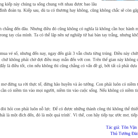
ong kiếp này chúng ta sống chung với nhau được bao lâu
đình đoàn tụ. Kiếp sau, dù ta có thương hay không, cũng không chắc sẽ còn gặp
nh chẳng đến đâu. Nhưng điều đó cũng không có nghĩa là không cần học hành 
trong tay của mình. Ta có thể lập nên sự nghiệp từ hai bàn tay trắng, nhưng kh
ua vé số, nhưng đến nay, ngay đến giải 3 vẫn chưa từng trúng. Điều này chứ
u chứ không phải chờ đợi điều may mắn đến với con. Trên thế gian này không 
ấy là điều tốt, còn nếu không thì cũng chẳng có vấn đề gì, bởi tất cả phải dựa
c mơ đừng xa rời thực tế, đừng hão huyền và ảo tưởng. Con phải luôn có niềm t
cần có niềm tin vào mọi người, niềm tin vào cuộc sống. Nếu không có niềm ti
 đòi hỏi con phải luôn nỗ lực. Để có được những thành công thì không thể thiế
i là một đích đến, đó là một quá trình'. Vì thế, con hãy tiếp tục ước mơ, tiếp
Tác giả: Tôn Vận
Thủ Tướng Đài