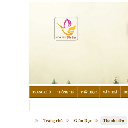
TRANG CHỦ
THÔNG TIN
PHẬT HỌC
VĂN HOÁ
ĐỜ
ĐỌC SÁCH
Trang chủ
Giáo Dục
Thanh niên