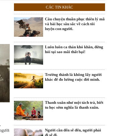
CÁC TIN KHÁC
Câu chuyện thuần phục thiên lý mã
và bài học sâu sắc về cách tôi
luyện con người.
Luôn luôn ca thán khó khăn, đừng
hỏi tại sao mãi thất bại!
Trưởng thành là không lấy người
khác để đo lường cuộc đời mình.
Thanh xuân như một tách trà, biết
tu học sớm nghĩa là thanh xuân.
,
Người cần đến sẽ đến, người phải
 người
đi sẽ đi.