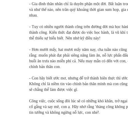
- Gia đình thân nhân chỉ là duyên phận một đời. Bất luận tr
và như thế nào, nên trân quý khoảng thời gian sum họp, gia 
nhau.
- Tuy có nhiều người thành công trên đường đời mà học hà
thành công. Kiến thức đạt được do việc học hành, là vũ khí 
thể thiếu sự hiểu biết. Nên nhớ kỹ điều này!
- Hơn mười mấy, hai mươi mấy năm nay, cha tuần nào cũng m
rằng: muốn phát đạt phải siêng năng làm ăn, nỗ lực phấn đấ
buổi ăn trưa nào miễn phí cả. Nếu may mắn có đến với con, đ
chính bản thân con.
- Con hãy biết ước mơ, nhưng để trở thành hiện thực thì ướ
Không chỉ là niềm tin vào chính bản thân mình mà con cũng 
sẽ chẳng thể làm được việc gì.
Công việc, cuộc sống đôi lúc sẽ có những khó khăn, trở ngại
cố gắng và say mê, con ạ. Hãy nhớ rằng 'thàng công không phả
tin tưởng và không ngừng nỗ lực, con nhé!.