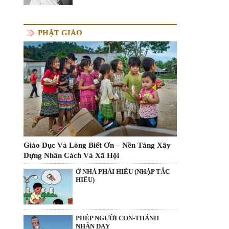
PHẬT GIÁO
Giáo Dục Và Lòng Biết Ơn – Nền Tảng Xây
Dựng Nhân Cách Và Xã Hội
Ở NHÀ PHẢI HIẾU (NHẬP TẮC
HIẾU)
PHÉP NGƯỜI CON-THÁNH
NHÂN DẠY