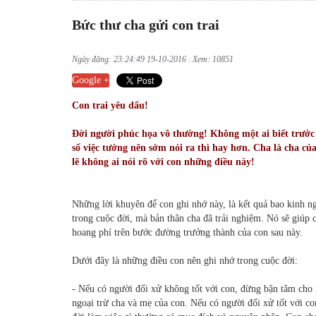
Bức thư cha gửi con trai
Ngày đăng: 23:24:49 19-10-2016 . Xem: 10851
Google +
Con trai yêu dấu!
Đời người phúc họa vô thường! Không một ai biết trước
số việc tưởng nên sớm nói ra thì hay hơn. Cha là cha của
lẽ không ai nói rõ với con những điều này!
Những lời khuyên để con ghi nhớ này, là kết quả bao kinh n
trong cuộc đời, mà bản thân cha đã trải nghiệm. Nó sẽ giúp
hoang phí trên bước đường trưởng thành của con sau này.
Dưới đây là những điều con nên ghi nhớ trong cuộc đời:
- Nếu có người đối xử không tốt với con, đừng bận tâm cho m
ngoại trừ cha và mẹ của con. Nếu có người đối xử tốt với con