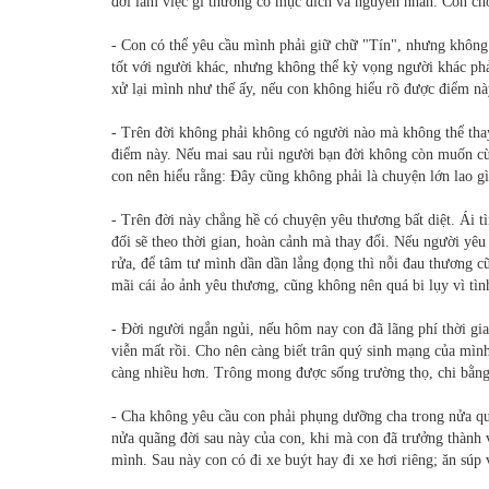
đời làm việc gì thường có mục đích và nguyên nhân. Con ch
- Con có thể yêu cầu mình phải giữ chữ "Tín", nhưng không 
tốt với người khác, nhưng không thể kỳ vọng người khác phải
xử lại mình như thế ấy, nếu con không hiểu rõ được điểm nà
- Trên đời không phải không có người nào mà không thể thay
điểm này. Nếu mai sau rủi người bạn đời không còn muốn cùn
con nên hiểu rằng: Đây cũng không phải là chuyện lớn lao g
- Trên đời này chẳng hề có chuyện yêu thương bất diệt. Ái t
đối sẽ theo thời gian, hoàn cảnh mà thay đổi. Nếu người yêu 
rửa, để tâm tư mình dần dần lắng đọng thì nỗi đau thương c
mãi cái ảo ảnh yêu thương, cũng không nên quá bi lụy vì tìn
- Đời người ngắn ngủi, nếu hôm nay con đã lãng phí thời gia
viễn mất rồi. Cho nên càng biết trân quý sinh mạng của mìn
càng nhiều hơn. Trông mong được sống trường thọ, chi bằng
- Cha không yêu cầu con phải phụng dưỡng cha trong nửa quã
nửa quãng đời sau này của con, khi mà con đã trưởng thành v
mình. Sau này con có đi xe buýt hay đi xe hơi riêng; ăn súp v