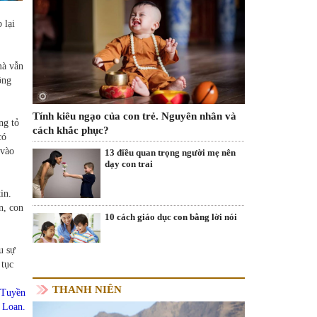
 lại
mà vẫn
ông
Tính kiêu ngạo của con trẻ. Nguyên nhân và
ng tỏ
cách khắc phục?
có
 vào
13 điều quan trọng người mẹ nên
dạy con trai
in.
n, con
10 cách giáo dục con bằng lời nói
u sự
 tục
THANH NIÊN
 Tuyền
 Loan.