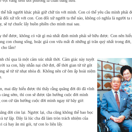
ớ vội vàng xem đối phương là chân bằng hữu.
thể bắt người khác phải giữ chữ tín với mình. Con có thể yêu cầu mình phải đ
 đối xử tốt với con. Con đối xử người ta thế nào, không có nghĩa là người ta 
y, sẽ tự chuốc lấy buồn phiền cho mình mai sau.
 thế được, không có vật gì mà nhất định mình phải sở hữu được. Con nên hiểu
g con chung sống, hoặc giả con vừa mất đi những gì trân quý nhất trong đời, 
ì cho lắm!
ình chỉ qua là một cảm xúc nhất thời. Cảm giác này tuyệt
rời xa con, hãy nhẫn nại chờ đợi, để thời gian từ từ gột
ũng sẽ từ từ nhạt nhòa đi. Không nên cứ ôm ấp hoài niệm
h.
n, mai đây hiểu được thì thấy rằng quãng đời đó đã vĩnh
h càng sớm, thì con sẽ được tận hưởng cuộc đời mình
 con cứ tận hưởng cuộc đời mình ngay từ bây giờ.
ng đời còn lại. Ngược lại, cha cũng không thể bao bọc
à tự lập. Đây là lúc cha đã làm tròn trách nhiệm của
i cá hay ăn mì gói, tự con lo liệu lấy.