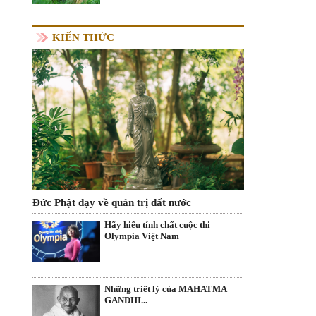
KIẾN THỨC
Đức Phật dạy về quản trị đất nước
Hãy hiểu tính chất cuộc thi
Olympia Việt Nam
Những triết lý của MAHATMA
GANDHI...