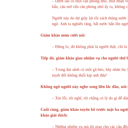
– Dưới lầu có một căn phòng nhỏ, một nhân vi
bẩn, cậu mở cửa căn phòng nhỏ ấy ra, không cầ
Người này do dự giây lát rồi xách thùng nước
ngủ. Anh ta nghiến răng, hất nước bẩn lên ngư
Giám khảo mỉm cười nói:
– Đừng lo, đó không phải là người thật, chỉ là
Tiếp đó, giám khảo giao nhiệm vụ cho người thứ 
– Trong đại sảnh có một gã béo, hãy nhân lúc 
tuyệt đối không đuổi kịp anh đâu!
Không ngờ người này nghe xong liền lắc đầu, nói:
– Xin lỗi, tôi nghĩ, tôi chẳng có lý do gì để đ
Cuối cùng, giám khảo tuyên bố trước mặt ba ngườ
khảo giải thích:
– Những nhiệm vụ mà tôi giao cho các cậu đều