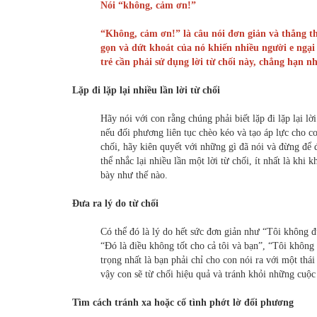
Nói “không, cảm ơn!”
“Không, cảm ơn!” là câu nói đơn giản và thẳng t
gọn và dứt khoát của nó khiến nhiều người e ngạ
trẻ cần phải sử dụng lời từ chối này, chẳng hạn 
Lặp đi lặp lại nhiều lần lời từ chối
Hãy nói với con rằng chúng phải biết lặp đi lặp lại lờ
nếu đối phương liên tục chèo kéo và tạo áp lực cho co
chối, hãy kiên quyết với những gì đã nói và đừng để
thể nhắc lại nhiều lần một lời từ chối, ít nhất là khi k
bày như thế nào.
Đưa ra lý do từ chối
Có thể đó là lý do hết sức đơn giản như “Tôi không 
“Đó là điều không tốt cho cả tôi và bạn”, “Tôi khôn
trọng nhất là bạn phải chỉ cho con nói ra với một thá
vậy con sẽ từ chối hiệu quả và tránh khỏi những cuộc 
Tìm cách tránh xa hoặc cố tình phớt lờ đối phương