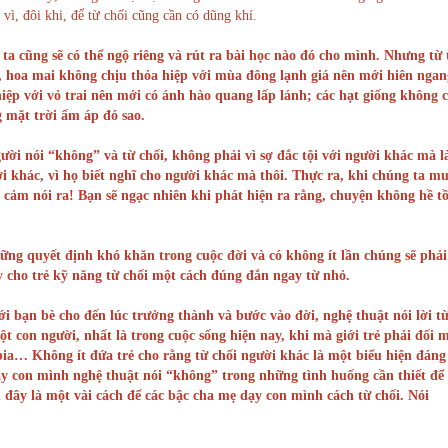
vì, đôi khi, để từ chối cũng cần có dũng khí.
a cũng sẽ có thể ngộ riêng và rút ra bài học nào đó cho mình. Nhưng từ 
, hoa mai không chịu thỏa hiệp với mùa đông lạnh giá nên mới hiên nga
 hiệp với vỏ trai nên mới có ánh hào quang lấp lánh; các hạt giống không 
 mặt trời ấm áp đó sao.
ười nói “không” và từ chối, không phải vì sợ đắc tội với người khác mà l
 khác, vì họ biết nghĩ cho người khác mà thôi. Thực ra, khi chúng ta m
cảm nói ra! Bạn sẽ ngạc nhiên khi phát hiện ra rằng, chuyện không hề tồ
hững quyết định khó khăn trong cuộc đời và có không ít lần chúng sẽ phải
ạy cho trẻ kỹ năng từ chối một cách đúng đắn ngay từ nhỏ.
i bạn bè cho đến lúc trưởng thành và bước vào đời, nghệ thuật nói lời từ
 con người, nhất là trong cuộc sống hiện nay, khi mà giới trẻ phải đối 
bia… Không ít đứa trẻ cho rằng từ chối người khác là một biểu hiện đáng
ạy con mình nghệ thuật nói “không” trong những tình huống cần thiết để 
 đây là một vài cách để các bậc cha mẹ dạy con mình cách từ chối. Nói