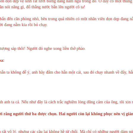
ên dọn dẹp vệ sinh rất lười biếng đang nằm ngủ trong đó. Ở đây có một thùng
n nói năng gì, đổ thẳng nước bẩn lên người cô ta!
 bẩn đến căn phòng nhỏ, bên trong quả nhiên có một nhân viên dọn dẹp đang 
ời đang nằm kia rồi bỏ chạy.
 tượng sáp thôi! Người đó nghe xong liền thở phào.
ba:
hắn ta không để ý, anh hãy đấm cho hắn một cái, sau đó chạy nhanh về đây, hắ
ánh anh ta cả. Nếu như đây là cách trắc nghiệm lòng dũng cảm của ông, tôi xin r
i rằng người thứ ba được chọn. Hai người còn lại không phục nên vị giá
 rất vô lý, nhưng các cậu lại không hề từ chối. Mà chỉ có những người dám nó