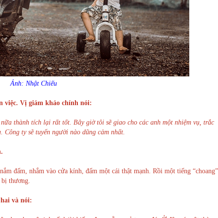
Ảnh: Nhật Chiếu
 việc. Vị giám khảo chính nói:
ữa thành tích lại rất tốt. Bây giờ tôi sẽ giao cho các anh một nhiệm vụ, trắc
. Công ty sẽ tuyển người nào dũng cảm nhất.
.
ặt nắm đấm, nhắm vào cửa kính, đấm một cái thật mạnh. Rồi một tiếng “choang”
 bị thương.
hai và nói: