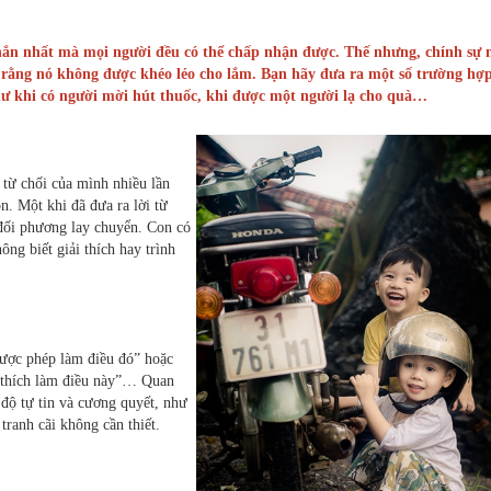
hắn nhất mà mọi người đều có thể chấp nhận được. Thế nhưng, chính sự 
i rằng nó không được khéo léo cho lắm. Bạn hãy đưa ra một số trường hợ
như khi có người mời hút thuốc, khi được một người lạ cho quà…
i từ chối của mình nhiều lần
n. Một khi đã đưa ra lời từ
 đối phương lay chuyển. Con có
hông biết giải thích hay trình
được phép làm điều đó” hoặc
g thích làm điều này”… Quan
i độ tự tin và cương quyết, như
tranh cãi không cần thiết.