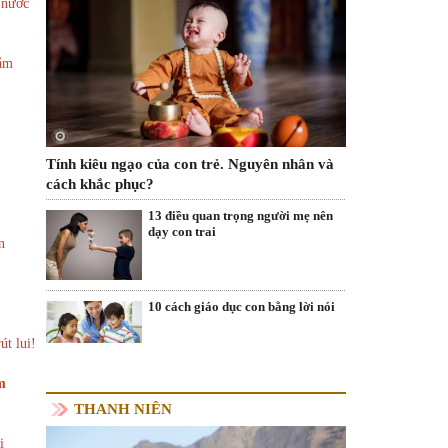
 nước
nằm
Tính kiêu ngạo của con trẻ. Nguyên nhân và
cách khắc phục?
13 điều quan trọng người mẹ nên
dạy con trai
n
10 cách giáo dục con bằng lời nói
út lui!
m
THANH NIÊN
i