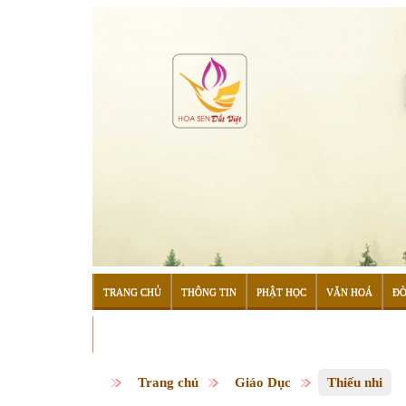
TRANG CHỦ
THÔNG TIN
PHẬT HỌC
VĂN HOÁ
ĐỜ
ĐỌC SÁCH
Trang chủ
Giáo Dục
Thiếu nhi