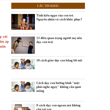
CÁC TIN KHÁC
Tính kiêu ngạo của con trẻ.
Nguyên nhân và cách khắc phục?
p với
13 điều quan trọng người mẹ nên
 ấm áp
dạy con trai
muốn
10 cách giáo dục con bằng lời nói
Cách dạy con bướng bỉnh "một
phát nghe ngay" không cần quát
mắng
9 cách dạy con ngoan mà không
cần roi vọt