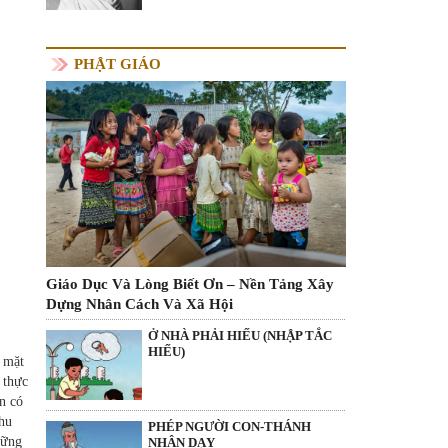
PHẬT GIÁO
Giáo Dục Và Lòng Biết Ơn – Nền Tảng Xây
Dựng Nhân Cách Và Xã Hội
Ở NHÀ PHẢI HIẾU (NHẬP TẮC
HIẾU)
i mặt
 thực
n có
thu
PHÉP NGƯỜI CON-THÁNH
hững
NHÂN DẠY