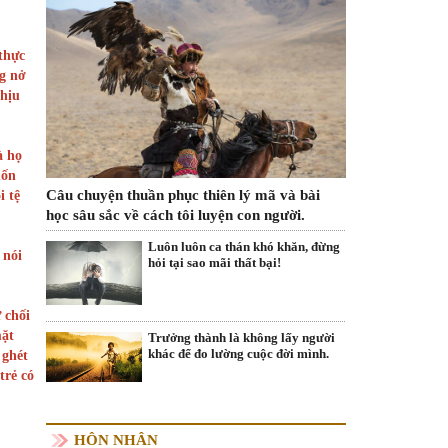
thực
ng nở
chịu
à họ
uốn
Câu chuyện thuần phục thiên lý mã và bài
i tệ
học sâu sắc về cách tôi luyện con người.
Luôn luôn ca thán khó khăn, đừng
 nói
hỏi tại sao mãi thất bại!
 chối
mặt
Trưởng thành là không lấy người
khác để đo lường cuộc đời mình.
 ghét
trẻ có
HÔN NHÂN