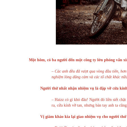
Một hôm, có ba người đến một công ty lớn phỏng vấn xin
– Các anh đều đã vượt qua vòng đầu tiên, hơn n
nghiệm lòng dũng cảm và các tố chất khác nữa
Người thứ nhất nhận nhiệm vụ là đập vỡ cửa kính
– Haizz có gì khó đâu! Người đó liền siết ch
ra, cửa kính vỡ tan, nhưng bàn tay anh ta cũng
Vị giám khảo kia lại giao nhiệm vụ cho người thứ 