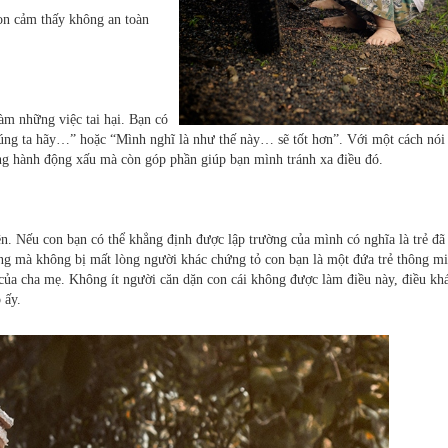
on cảm thấy không an toàn
làm những việc tai hại. Bạn có
húng ta hãy…” hoặc “Mình nghĩ là như thế này… sẽ tốt hơn”. Với một cách nói
ng hành động xấu mà còn góp phần giúp bạn mình tránh xa điều đó.
rên. Nếu con bạn có thể khẳng định được lập trường của mình có nghĩa là trẻ đã
ng mà không bị mất lòng người khác chứng tỏ con bạn là một đứa trẻ thông m
 của cha mẹ. Không ít người căn dặn con cái không được làm điều này, điều kh
 ấy.