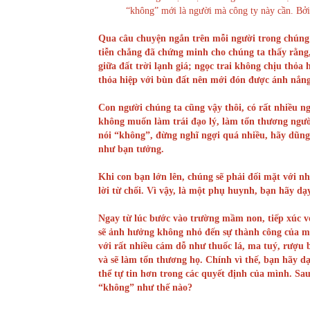
“không” mới là người mà công ty này cần. Bởi 
Qua câu chuyện ngắn trên mỗi người trong chúng t
tiễn chẳng đã chứng minh cho chúng ta thấy rằng
giữa đất trời lạnh giá; ngọc trai không chịu thỏa
thỏa hiệp với bùn đất nên mới đón được ánh nắng
Con người chúng ta cũng vậy thôi, có rất nhiều ng
không muốn làm trái đạo lý, làm tổn thương người
nói “không”, đừng nghĩ ngợi quá nhiều, hãy dũng 
như bạn tưởng.
Khi con bạn lớn lên, chúng sẽ phải đối mặt với n
lời từ chối. Vì vậy, là một phụ huynh, bạn hãy d
Ngay từ lúc bước vào trường mầm non, tiếp xúc vớ
sẽ ảnh hưởng không nhỏ đến sự thành công của một
với rất nhiều cám dỗ như thuốc lá, ma tuý, rượu 
và sẽ làm tổn thương họ. Chính vì thế, bạn hãy d
thể tự tin hơn trong các quyết định của mình. Sau
“không” như thế nào?