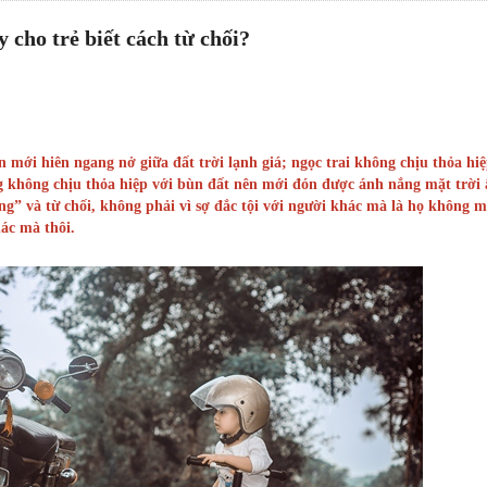
 cho trẻ biết cách từ chối?
mới hiên ngang nở giữa đất trời lạnh giá; ngọc trai không chịu thỏa hiệ
ng không chịu thỏa hiệp với bùn đất nên mới đón được ánh nắng mặt trời
ng” và từ chối, không phải vì sợ đắc tội với người khác mà là họ không 
ác mà thôi.