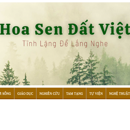
I SỐNG
GIÁO DỤC
NGHIÊN CỨU
TAM TẠNG
TỰ VIỆN
NGHỆ THUẬT