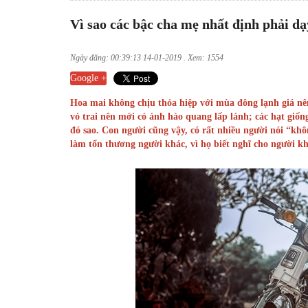
Vì sao các bậc cha mẹ nhất định phải dạy
Ngày đăng: 00:39:13 14-01-2019 . Xem: 1554
Google +
Hoa mai không chịu thỏa hiệp với mùa đông lạnh giá nên 
vỏ trai nên mới có ánh hào quang lấp lánh; các hạt giố
đó sao. Con người cũng vậy, có rất nhiều người nói “khô
làm tổn thương người khác, vì họ biết nghĩ cho người kh