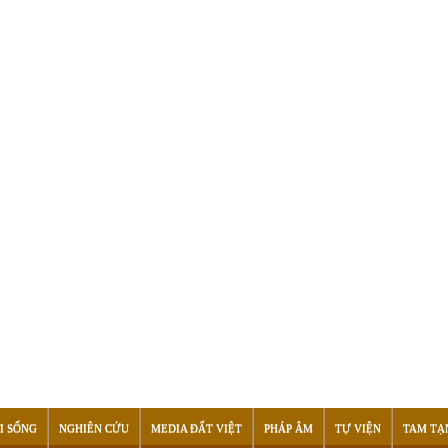
I SỐNG
NGHIÊN CỨU
MEDIA ĐẤT VIỆT
PHÁP ÂM
TỰ VIỆN
TAM TẠ