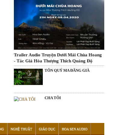
Trailer Audio Truyện Dưới Mái Chùa Hoang
- Tác Giả Hòa Thượng Thích Quảng Độ
TÔN QUÝ MA ĐĂNG GIÀ
CHA TÔI
NG
NGHỆ THUẬT
GIÁO DỤC
HOA SEN AUDIO