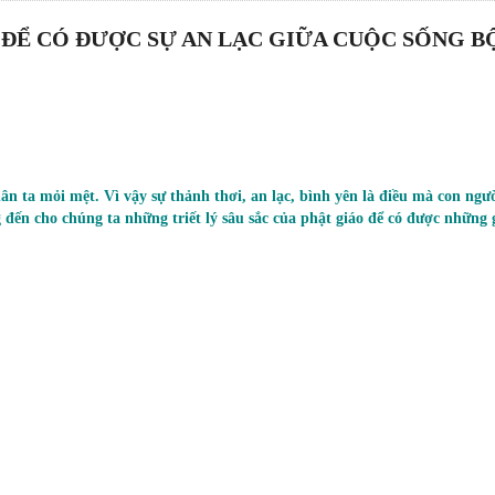
O ĐỂ CÓ ĐƯỢC SỰ AN LẠC GIỮA CUỘC SỐNG B
ân ta mỏi mệt. Vì vậy sự thảnh thơi, an lạc, bình yên là điều mà con ngư
 đến cho chúng ta những triết lý sâu sắc của phật giáo để có được những 