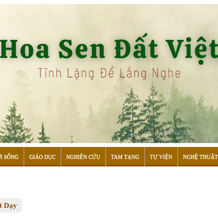
I SỐNG
GIÁO DỤC
NGHIÊN CỨU
TAM TẠNG
TỰ VIỆN
NGHỆ THUẬT
t Dạy