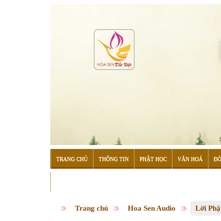
TRANG CHỦ
THÔNG TIN
PHẬT HỌC
VĂN HOÁ
ĐỜ
ĐỌC SÁCH
Trang chủ
Hoa Sen Audio
Lời Phậ