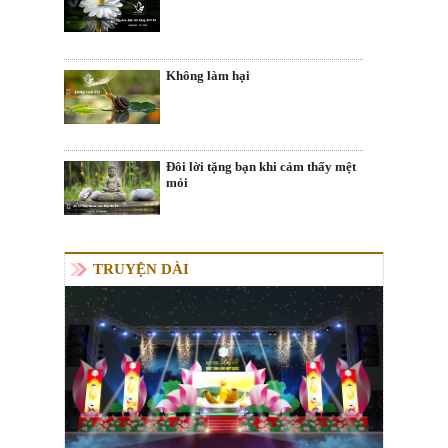
Không làm hại
Đôi lời tặng bạn khi cảm thấy mệt
mỏi
TRUYỆN DÀI