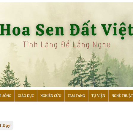
I SỐNG
GIÁO DỤC
NGHIÊN CỨU
TAM TẠNG
TỰ VIỆN
NGHỆ THUẬT
t Dạy