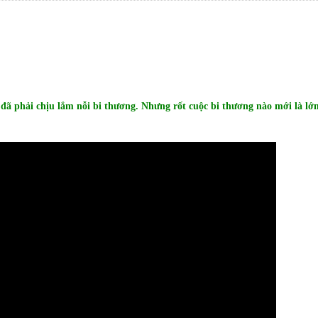
 đã phải chịu lắm nỗi bi thương. Nhưng rốt cuộc bi thương nào mới là lớ