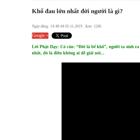
Khổ đau lớn nhất đời người là gì?
Ngày đăng: 14:48:44 05-11-2019 . Xem: 1206
Google +
Lời Phật Dạy: Có câu: “Đời là bể khổ”, người ta sinh ra
nhất, đó là điều không ai dễ giải nói...