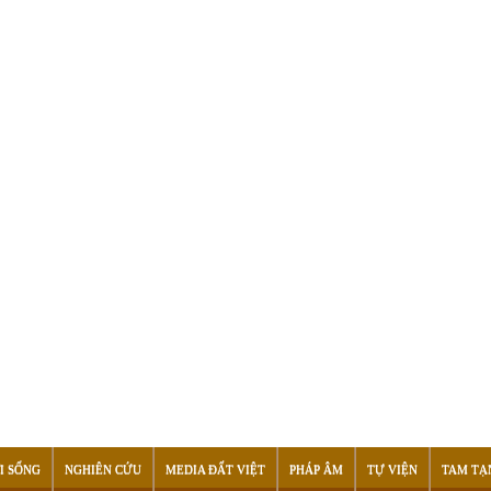
I SỐNG
NGHIÊN CỨU
MEDIA ĐẤT VIỆT
PHÁP ÂM
TỰ VIỆN
TAM TẠ