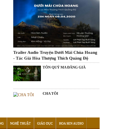
Trailer Audio Truyện Dưới Mái Chùa Hoang
- Tác Giả Hòa Thượng Thích Quảng Độ
TÔN QUÝ MA ĐĂNG GIÀ
CHA TÔI
NG
NGHỆ THUẬT
GIÁO DỤC
HOA SEN AUDIO