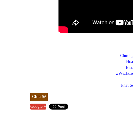
Chương
Hoa
Ema
wWw.hoass
Phát S
Chia Sẻ
Google +