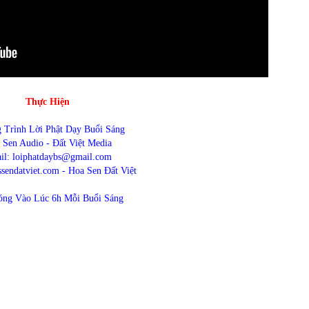
Thực Hiện
 Trình Lời Phật Dạy Buổi Sáng
 Sen Audio - Đất Việt Media
il: loiphatdaybs@gmail.com
endatviet.com - Hoa Sen Đất Việt
óng Vào Lúc 6h Mỗi Buổi Sáng