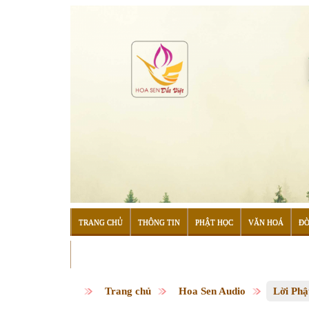
TRANG CHỦ
THÔNG TIN
PHẬT HỌC
VĂN HOÁ
ĐỜ
ĐỌC SÁCH
Trang chủ
Hoa Sen Audio
Lời Phậ