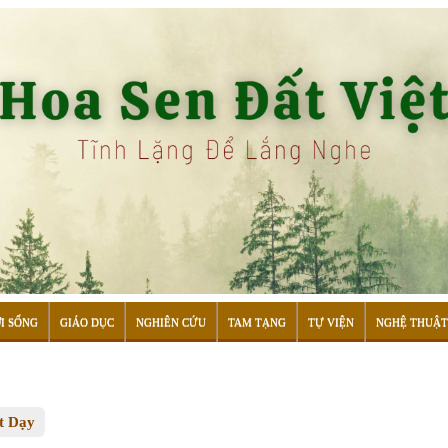
I SỐNG
GIÁO DỤC
NGHIÊN CỨU
TAM TẠNG
TỰ VIỆN
NGHỆ THUẬT
t Dạy