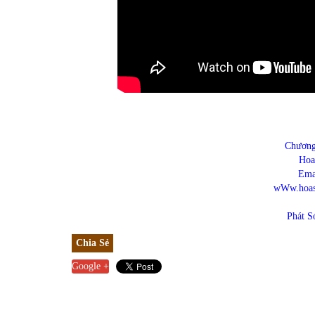
Chương
Hoa
Ema
wWw.hoass
Phát S
Chia Sẻ
Google +