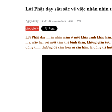
Lời Phật dạy sâu sắc về việc nhẫn nhịn 
Ngày đăng: 14:48:34 16-10-2019 . Xem: 1193
Google +
Lời Phật dạy nhẫn nhịn nằm ở một khía cạnh khác hẳn.
mạ, não hại với một tâm thế bình thản, không giận tức. 
dùng tình thương để cảm hóa sự sân hận, là dùng trí huệ