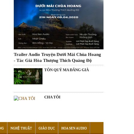
Trailer Audio Truyện Dưới Mái Chùa Hoang
- Tác Giả Hòa Thượng Thích Quảng Độ
TÔN QUÝ MA ĐĂNG GIÀ
CHA TÔI
NG
NGHỆ THUẬT
GIÁO DỤC
HOA SEN AUDIO