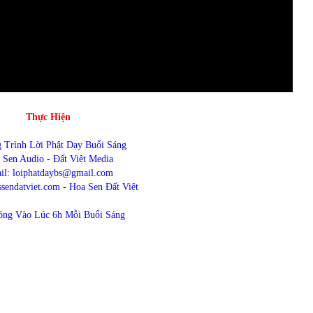
Thực Hiện
 Trình Lời Phật Dạy Buổi Sáng
 Sen Audio - Đất Việt Media
il: loiphatdaybs@gmail.com
endatviet.com - Hoa Sen Đất Việt
óng Vào Lúc 6h Mỗi Buổi Sáng