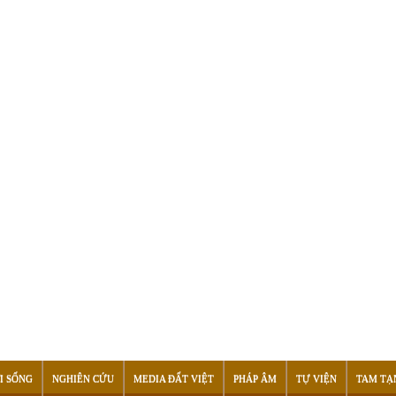
I SỐNG
NGHIÊN CỨU
MEDIA ĐẤT VIỆT
PHÁP ÂM
TỰ VIỆN
TAM TẠ