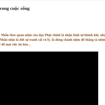
trong cuộc sống
 Nhẫn theo quan niệm của đạo Phật chính là nhận lãnh sự khinh khi, nh
Nhẫn nhịn là dứt sự tranh cãi vô lý, là dùng chánh niệm để thắng tà niệm
 để mọi việc ôn hòa...