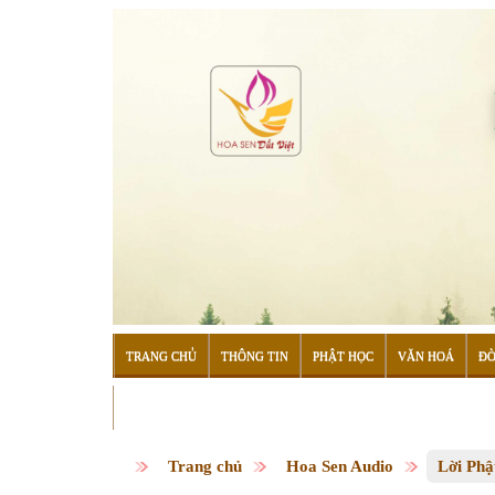
TRANG CHỦ
THÔNG TIN
PHẬT HỌC
VĂN HOÁ
ĐỜ
ĐỌC SÁCH
Trang chủ
Hoa Sen Audio
Lời Phậ