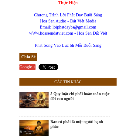
Thực Hiện
Chương Trình Lời Phật Dạy Buổi Sáng
Hoa Sen Audio - Đất Việt Media
Email: loiphatdaybs@gmail.com
wWw.hoassendatviet.com - Hoa Sen Đất Việt
Phát Sóng Vào Lúc 6h Mỗi Buổi Sáng
Chia Sẻ
Google +
CÁC TIN KHÁC
5 Quy luật chi phối hoàn toàn cuộc
đời con người
Bạn có phải là một người hạnh
phúc