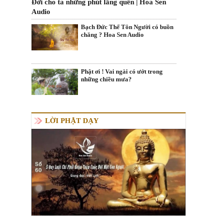
Đời cho ta những phút lãng quên | Hoa Sen
Audio
Bạch Đức Thế Tôn Người có buồn
chăng ? Hoa Sen Audio
Phật ơi ! Vai ngài có ướt trong
những chiều mưa?
LỜI PHẬT DẠY