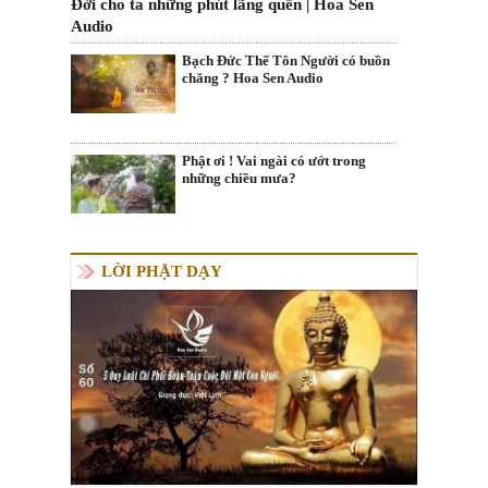
Đời cho ta những phút lãng quên | Hoa Sen
Audio
Bạch Đức Thế Tôn Người có buồn
chăng ? Hoa Sen Audio
Phật ơi ! Vai ngài có ướt trong
những chiều mưa?
LỜI PHẬT DẠY