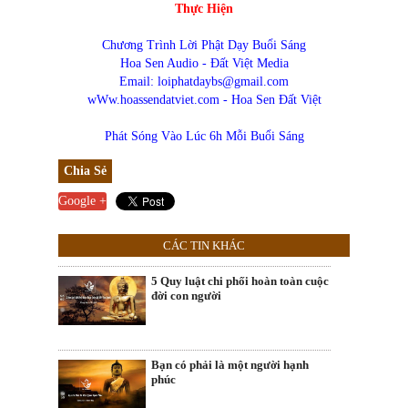
Thực Hiện
Chương Trình Lời Phật Dạy Buổi Sáng
Hoa Sen Audio - Đất Việt Media
Email: loiphatdaybs@gmail.com
wWw.hoassendatviet.com - Hoa Sen Đất Việt
Phát Sóng Vào Lúc 6h Mỗi Buổi Sáng
Chia Sẻ
Google +
CÁC TIN KHÁC
5 Quy luật chi phối hoàn toàn cuộc
đời con người
Bạn có phải là một người hạnh
phúc