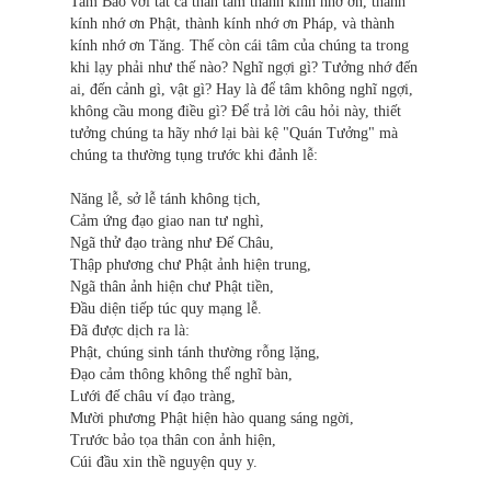
Tam Bảo với tất cả thân tâm thành kính nhớ ơn, thành
kính nhớ ơn Phật, thành kính nhớ ơn Pháp, và thành
kính nhớ ơn Tăng. Thế còn cái tâm của chúng ta trong
khi lạy phải như thế nào? Nghĩ ngợi gì? Tưởng nhớ đến
ai, đến cảnh gì, vật gì? Hay là để tâm không nghĩ ngợi,
không cầu mong điều gì? Để trả lời câu hỏi này, thiết
tưởng chúng ta hãy nhớ lại bài kệ "Quán Tưởng" mà
chúng ta thường tụng trước khi đảnh lễ:
Năng lễ, sở lễ tánh không tịch,
Cảm ứng đạo giao nan tư nghì,
Ngã thử đạo tràng như Đế Châu,
Thập phương chư Phật ảnh hiện trung,
Ngã thân ảnh hiện chư Phật tiền,
Đầu diện tiếp túc quy mạng lễ.
Đã được dịch ra là:
Phật, chúng sinh tánh thường rỗng lặng,
Đạo cảm thông không thể nghĩ bàn,
Lưới đế châu ví đạo tràng,
Mười phương Phật hiện hào quang sáng ngời,
Trước bảo tọa thân con ảnh hiện,
Cúi đầu xin thề nguyện quy y.