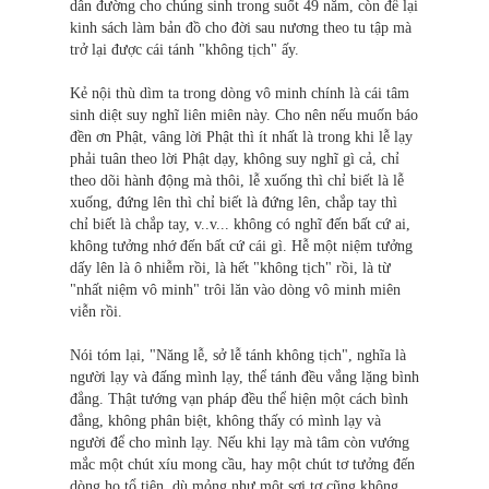
dẫn đường cho chúng sinh trong suốt 49 năm, còn để lại
kinh sách làm bản đồ cho đời sau nương theo tu tập mà
trở lại được cái tánh "không tịch" ấy.
Kẻ nội thù dìm ta trong dòng vô minh chính là cái tâm
sinh diệt suy nghĩ liên miên này. Cho nên nếu muốn báo
đền ơn Phật, vâng lời Phật thì ít nhất là trong khi lễ lạy
phải tuân theo lời Phật dạy, không suy nghĩ gì cả, chỉ
theo dõi hành động mà thôi, lễ xuống thì chỉ biết là lễ
xuống, đứng lên thì chỉ biết là đứng lên, chắp tay thì
chỉ biết là chắp tay, v..v... không có nghĩ đến bất cứ ai,
không tưởng nhớ đến bất cứ cái gì. Hễ một niệm tưởng
dấy lên là ô nhiễm rồi, là hết "không tịch" rồi, là từ
"nhất niệm vô minh" trôi lăn vào dòng vô minh miên
viễn rồi.
Nói tóm lại, "Năng lễ, sở lễ tánh không tịch", nghĩa là
người lạy và đấng mình lạy, thể tánh đều vắng lặng bình
đẳng. Thật tướng vạn pháp đều thể hiện một cách bình
đẳng, không phân biệt, không thấy có mình lạy và
người để cho mình lạy. Nếu khi lạy mà tâm còn vướng
mắc một chút xíu mong cầu, hay một chút tơ tưởng đến
dòng họ tổ tiên, dù mỏng như một sợi tơ cũng không