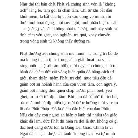
Như thế thì bản chất Phật và chúng sinh vốn là "không
tịch" lặng lẽ, tạm gọi là chân tâm. Chỉ từ khi bắt đầu
khởi niệm, là bắt đầu bị cuốn vào dòng vô minh, rồi
thức mới hoạt động, mới suy nghĩ, mới phân biệt ra cái
"ta" (năng) và cái "không phải ta" (sở), mới nảy sinh ra
tình cảm yêu ghét, tạo nghiệp, trả quả, xoay chuyển
trong vòng sinh tử không thấy đường ra.
Phật thương xót chúng sinh mê muội "... trong trí bồ đề
mà không thanh tịnh, trong cảnh giải thoát mà sanh
ràng buộc..." (Lời sám hối), mới dậy cho chúng sinh tu
hành để chấm dứt cái vòng luẩn quẩn đó bằng cách trì
giới, tham thiền, niệm Phật, trì chú, mục tiêu đều để
giảm bớt sự hoành hành của con vượn tâm, con ngựa ý,
giảm bớt những thói quen chấp trước, phân biệt, yêu
ghét, từ từ đi tới định tâm. Khi tâm đã "định" thì trí huệ
bát nhã mới có dịp hiển lộ, mới được hưởng mùi vị cam
lồ của Phật Pháp. Đó là điểm đặc biệt của đạo Phật.
Nếu chỉ dậy con người ăn hiền ở lành thì nhiều tôn giáo
khác đã làm, đức Phật thị hiện ra đời là dư, không có gì
đặc biệt đáng được tôn là Đấng Đại Giác. Chính là vì
Ngài đã "nhận" được cái tánh "không tịch" và tự mình