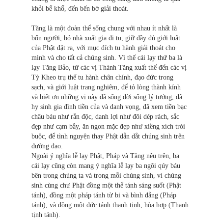
khỏi bể khổ, đến bến bờ giải thoát.
Tăng là một đoàn thể sống chung với nhau ít nhất là
bốn người, bỏ nhà xuất gia đi tu, giữ đầy đủ giới luật
của Phật đặt ra, với mục đích tu hành giải thoát cho
mình và cho tất cả chúng sinh. Vì thế cái lạy thứ ba là
lạy Tăng Bảo, từ các vị Thánh Tăng xuất thế đến các vị
Tỳ Kheo trụ thế tu hành chân chính, đạo đức trong
sạch, và giới luật trang nghiêm, để tỏ lòng thành kính
và biết ơn những vị này đã sống đời sống lý tưởng, đã
hy sinh gia đình tiền của và danh vọng, đã xem tiền bạc
châu báu như rắn độc, danh lợi như đôi dép rách, sắc
đẹp như cạm bẫy, ăn ngon mặc đẹp như xiềng xích trói
buộc, để tình nguyện thay Phật dẫn dắt chúng sinh trên
đường đạo.
Ngoài ý nghĩa lễ lạy Phật, Pháp và Tăng nêu trên, ba
cái lạy cũng còn mang ý nghĩa lễ lạy ba ngôi qúy báu
bên trong chúng ta và trong mỗi chúng sinh, vì chúng
sinh cùng chư Phật đồng một thể tánh sáng suốt (Phật
tánh), đồng một pháp tánh từ bi và bình đẳng (Pháp
tánh), và đồng một đức tánh thanh tịnh, hòa hợp (Thanh
tịnh tánh).