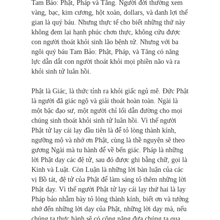
Tam Bảo: Phật, Pháp và Tăng. Người đời thường xem
vàng, bạc, kim cương, hột xoàn, dollars, và danh lợi thế
gian là quý báu. Nhưng thực tế cho biết những thứ này
không đem lại hạnh phúc chơn thực, không cứu được
con người thoát khỏi sinh lão bệnh tử. Nhưng với ba
ngôi quý báu Tam Bảo: Phật, Pháp, và Tăng có năng
lực dẫn dắt con người thoát khỏi mọi phiền não và ra
khỏi sinh tử luân hồi.
Phật là Giác, là thức tỉnh ra khỏi giấc ngủ mê. Đức Phật
là người đã giác ngộ và giải thoát hoàn toàn. Ngài là
một bậc đạo sư, một người chỉ lối dẫn đường cho mọi
chúng sinh thoát khỏi sinh tử luân hồi. Vì thế người
Phật tử lạy cái lạy đầu tiên là để tỏ lòng thành kính,
ngưỡng mộ và nhớ ơn Phật, cùng là thề nguyện sẽ theo
gương Ngài mà tu hành để về bến giác. Pháp là những
lời Phật dạy các đệ tử, sau đó được ghi bằng chữ, gọi là
Kinh và Luật. Còn Luận là những lời bàn luận của các
vị Bồ tát, đệ tử của Phật để làm sáng tỏ thêm những lời
Phật dạy. Vì thế người Phật tử lạy cái lạy thứ hai là lạy
Pháp bảo nhằm bày tỏ lòng thành kính, biết ơn và tưởng
nhớ đến những lời dạy của Phật, những lời dạy mà, nếu
chúng ta thực hành sẽ có công năng đưa chúng ta qua