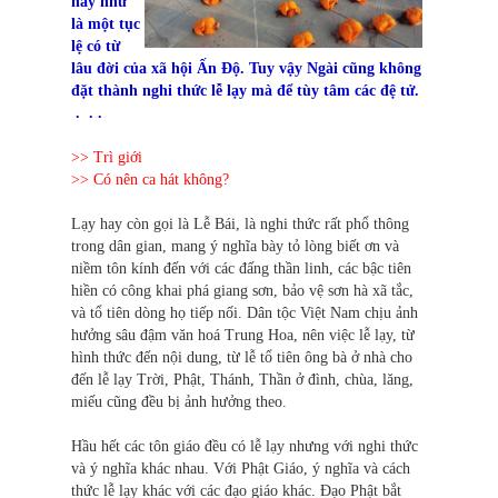
này như
là một tục
lệ có từ
lâu đời của xã hội Ấn Độ. Tuy vậy Ngài cũng không
đặt thành nghi thức lễ lạy mà để tùy tâm các đệ tử.
. . .
>>
Trì giới
>>
Có nên ca hát không?
Lạy hay còn gọi là Lễ Bái, là nghi thức rất phổ thông
trong dân gian, mang ý nghĩa bày tỏ lòng biết ơn và
niềm tôn kính đến với các đấng thần linh, các bậc tiên
hiền có công khai phá giang sơn, bảo vệ sơn hà xã tắc,
và tổ tiên dòng họ tiếp nối. Dân tộc Việt Nam chịu ảnh
hưởng sâu đậm văn hoá Trung Hoa, nên việc lễ lạy, từ
hình thức đến nội dung, từ lễ tổ tiên ông bà ở nhà cho
đến lễ lạy Trời, Phật, Thánh, Thần ở đình, chùa, lăng,
miếu cũng đều bị ảnh hưởng theo.
Hầu hết các tôn giáo đều có lễ lạy nhưng với nghi thức
và ý nghĩa khác nhau. Với Phật Giáo, ý nghĩa và cách
thức lễ lạy khác với các đạo giáo khác. Đạo Phật bắt