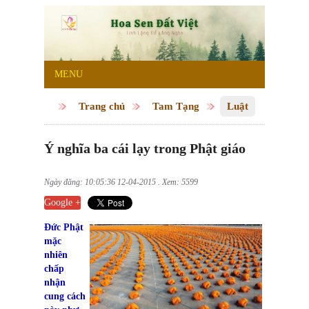
MENU
Trang chủ
Tam Tạng
Luật
Ý nghĩa ba cái lạy trong Phật giáo
Ngày đăng: 10:05:36 12-04-2015 . Xem: 5599
Google +
Đức Phật
mặc
nhiên
chấp
nhận
cung cách