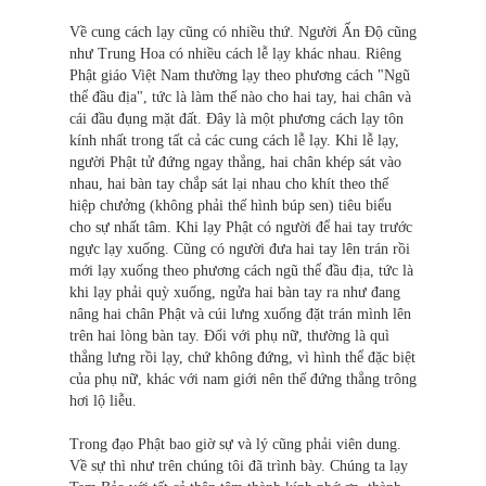
Về cung cách lạy cũng có nhiều thứ. Người Ấn Độ cũng
như Trung Hoa có nhiều cách lễ lạy khác nhau. Riêng
Phật giáo Việt Nam thường lạy theo phương cách "Ngũ
thể đầu địa", tức là làm thế nào cho hai tay, hai chân và
cái đầu đụng mặt đất. Đây là một phương cách lạy tôn
kính nhất trong tất cả các cung cách lễ lạy. Khi lễ lạy,
người Phật tử đứng ngay thẳng, hai chân khép sát vào
nhau, hai bàn tay chắp sát lại nhau cho khít theo thế
hiệp chưởng (không phải thế hình búp sen) tiêu biểu
cho sự nhất tâm. Khi lạy Phật có người để hai tay trước
ngực lạy xuống. Cũng có người đưa hai tay lên trán rồi
mới lạy xuống theo phương cách ngũ thể đầu địa, tức là
khi lạy phải quỳ xuống, ngửa hai bàn tay ra như đang
nâng hai chân Phật và cúi lưng xuống đặt trán mình lên
trên hai lòng bàn tay. Đối với phụ nữ, thường là quì
thẳng lưng rồi lạy, chứ không đứng, vì hình thể đặc biệt
của phụ nữ, khác với nam giới nên thế đứng thẳng trông
hơi lộ liễu.
Trong đạo Phật bao giờ sự và lý cũng phải viên dung.
Về sự thì như trên chúng tôi đã trình bày. Chúng ta lạy