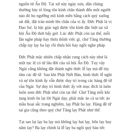
nguồn từ Ấn Độ. Tại xứ này ngày xưa, dân chúng
thường bày tỏ lòng tôn kính chân thành đến một người
nào đó họ ngưỡng mộ kính mến bằng cách quỳ xuống
sát đất, đặt trán mình lên chân của vị ấy. Đức Phật là vị
Đạo Sư, là bậc giác ngộ được tôn kính đặc biệt tại xã
hội Ấn Độ thời bấy giờ. Lúc đức Phật còn tại thế, mỗi
lần nghe pháp hay thưa thỉnh việc gì, chư Tăng thường
chắp tay lạy ba lạy rồi thưa hỏi hay ngồi nghe pháp.
Đức Phật mặc nhiên chấp nhận cung cách này như là
một tục lệ có từ lâu đời của xã hội Ấn Độ. Tuy vậy
Ngài cũng không đặt thành nghi thức lễ lạy mà để tùy
tâm các đệ tử. Sau khi Phật Niết Bàn, hình thức lễ ngh
i
và sự tôn kính ấy vẫn được duy trì trong các hàng đệ tử
của Ngài. Sự duy trì hình thức ấy với mục đích là luôn
luôn xem đức Phật như còn tại thế. Chư Tăng mỗi khi
tụng kinh ôn lại lời Ngài dạy, phải mặc áo cà sa tức áo
mầu hoại sắc trang nghiêm, lạy Phật ba lạy. Hàng đệ tử
tại gia cũng theo quý chư Tăng lạy Phật như thế.
Tại sao lại lạy ba lạy mà không lạy hai lạy, bốn lạy hay
năm lạy? Ba lạy chính là lễ lạy ba ngôi quý báu tức