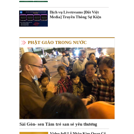
Dịch vụ Livetreams [Đất Việt
Media] Truyền Thông Sự Kiện
PHẬT GIÁO TRONG NƯỚC
Sài Gòn- sen Tâm trẻ san sẻ yêu thương
Video full Lễ Nhập Kim Quan Cố