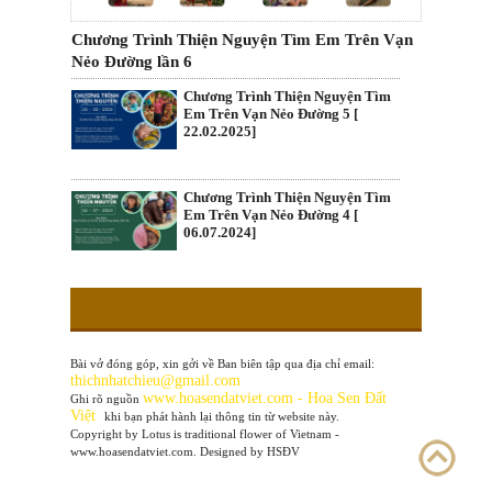
Chương Trình Thiện Nguyện Tìm Em Trên Vạn
Nẻo Đường lần 6
Chương Trình Thiện Nguyện Tìm
Em Trên Vạn Nẻo Đường 5 [
22.02.2025]
Chương Trình Thiện Nguyện Tìm
Em Trên Vạn Nẻo Đường 4 [
06.07.2024]
Bài vở đóng góp, xin gởi về Ban biên tập qua địa chỉ email:
thichnhatchieu@gmail.com
www
.hoasendatviet.com - Hoa Sen Đất
Ghi rõ nguồn
Việt
khi bạn phát hành lại thông tin từ website này.
Copyright by Lotus is traditional flower of Vietnam -
www.hoasendatviet.com. Designed by HSĐV