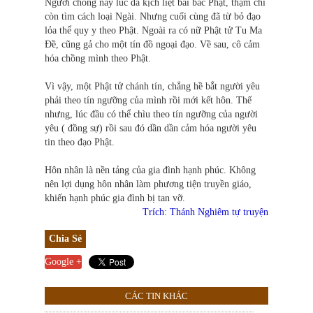
Người chồng này lúc đầ kịch liệt bài bác Phật, thậm chí
còn tìm cách loại Ngài. Nhưng cuối cùng đã từ bỏ đạo
lỏa thể quy y theo Phật. Ngoài ra có nữ Phật tử Tu Ma
Đề, cũng gả cho một tín đồ ngoại đạo. Về sau, cô cảm
hóa chồng mình theo Phật.
Vì vậy, một Phật tử chánh tín, chẳng hề bắt người yêu
phải theo tín ngưỡng của mình rồi mới kết hôn. Thế
nhưng, lúc đầu có thể chìu theo tín ngưỡng của người
yêu ( đồng sự) rồi sau đó dần dần cảm hóa người yêu
tin theo đạo Phật.
Hôn nhân là nền tảng của gia đình hạnh phúc. Không
nên lợi dụng hôn nhân làm phương tiện truyền giáo,
khiến hạnh phúc gia đình bị tan vỡ.
Trích: Thánh Nghiêm tự truyện
Chia Sẻ
Google +
CÁC TIN KHÁC