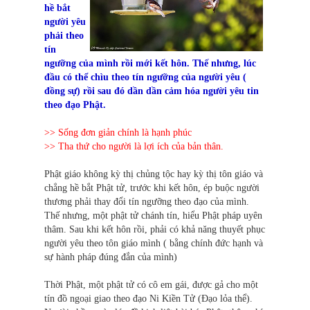
hề bắt
người yêu
phải theo
tín
ngưỡng của mình rồi mới kết hôn. Thế nhưng, lúc
đầu có thể chìu theo tín ngưỡng của người yêu (
đồng sự) rồi sau đó dần dần cảm hóa người yêu tin
theo đạo Phật.
>> Sống đơn giản chính là hạnh phúc
>> Tha thứ cho người là lợi ích của bản thân.
Phật giáo không kỳ thị chủng tộc hay kỳ thị tôn giáo và
chẳng hề bắt Phật tử, trước khi kết hôn, ép buộc người
thương phải thay đổi tín ngưỡng theo đạo của mình.
Thế nhưng, một phật tử chánh tín, hiểu Phật pháp uyên
thâm. Sau khi kết hôn rồi, phải có khả năng thuyết phục
người yêu theo tôn giáo mình ( bằng chính đức hạnh và
sự hành pháp đúng đắn của mình)
Thời Phật, một phật tử có cô em gái, được gả cho một
tín đồ ngoại giao theo đạo Ni Kiền Tử (Đạo lỏa thể).