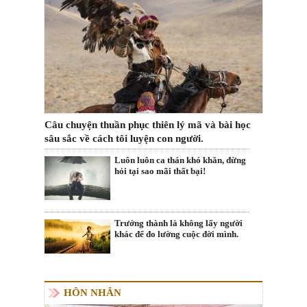
Câu chuyện thuần phục thiên lý mã và bài học
sâu sắc về cách tôi luyện con người.
Luôn luôn ca thán khó khăn, đừng
hỏi tại sao mãi thất bại!
Trưởng thành là không lấy người
khác để đo lường cuộc đời mình.
HÔN NHÂN