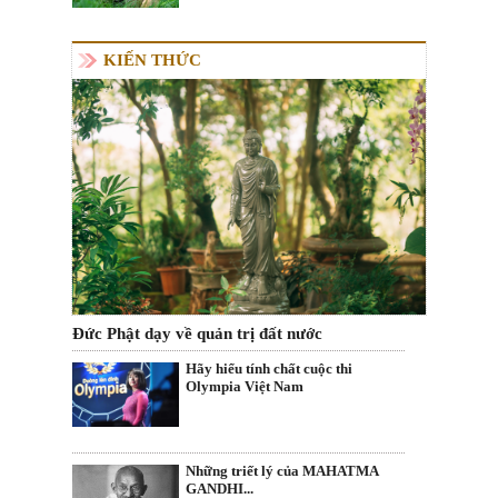
KIẾN THỨC
Đức Phật dạy về quản trị đất nước
Hãy hiểu tính chất cuộc thi
Olympia Việt Nam
Những triết lý của MAHATMA
GANDHI...