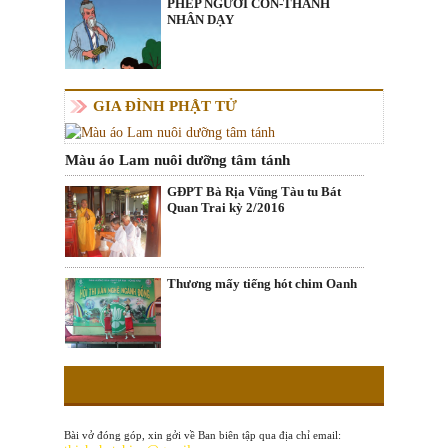
PHÉP NGƯỜI CON-THÁNH
NHÂN DẠY
GIA ĐÌNH PHẬT TỬ
Màu áo Lam nuôi dưỡng tâm tánh
GĐPT Bà Rịa Vũng Tàu tu Bát
Quan Trai kỳ 2/2016
Thương mấy tiếng hót chim Oanh
Bài vở đóng góp, xin gởi về Ban biên tập qua địa chỉ email: