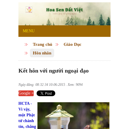
MENU
Trang chủ
Giáo Dục
Hôn nhân
Kết hôn với người ngoại đạo
Ngày đăng: 08:32:34 10-06-2015 . Xem: 9094
Google +
HCTA -
Vì vậy,
một Phật
tử chánh
tín, chẳng