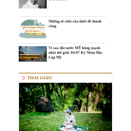
Những tố chất cần thiết để thành
công
Vì sao đất nước MỸ hùng mạnh
nhất thế giới. 04.07 Kỷ Niệm Độc
Lập Mỹ
THAI GIÁO