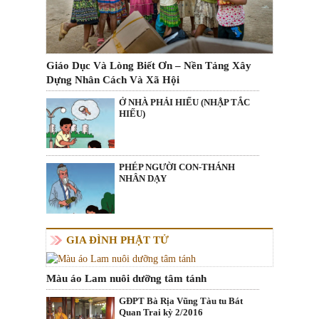
Giáo Dục Và Lòng Biết Ơn – Nền Tảng Xây
Dựng Nhân Cách Và Xã Hội
Ở NHÀ PHẢI HIẾU (NHẬP TẮC
HIẾU)
PHÉP NGƯỜI CON-THÁNH
NHÂN DẠY
GIA ĐÌNH PHẬT TỬ
Màu áo Lam nuôi dưỡng tâm tánh
GĐPT Bà Rịa Vũng Tàu tu Bát
Quan Trai kỳ 2/2016