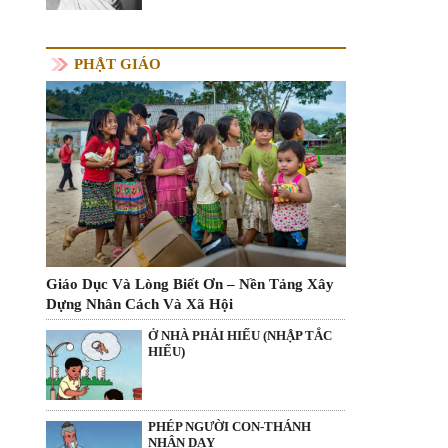
PHẬT GIÁO
Giáo Dục Và Lòng Biết Ơn – Nền Tảng Xây
Dựng Nhân Cách Và Xã Hội
Ở NHÀ PHẢI HIẾU (NHẬP TẮC
HIẾU)
PHÉP NGƯỜI CON-THÁNH
NHÂN DẠY