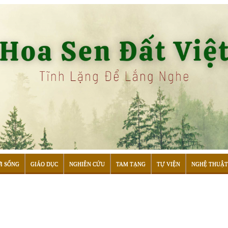
I SỐNG
GIÁO DỤC
NGHIÊN CỨU
TAM TẠNG
TỰ VIỆN
NGHỆ THUẬT