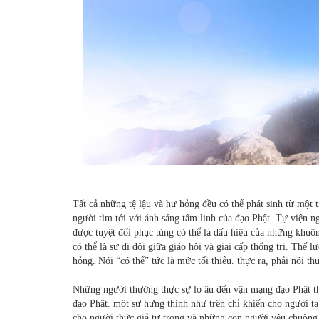
Tất cả những tệ lậu và hư hỏng đều có thể phát sinh từ một 
người tìm tới với ánh sáng tâm linh của đạo Phật. Tự viện 
được tuyệt đối phục tùng có thể là dấu hiệu của những khuôn
có thể là sự đi đôi giữa giáo hội và giai cấp thống trị. Thế 
hỏng. Nói “có thể” tức là mức tối thiểu. thực ra, phải nói t
Những người thường thực sự lo âu đến vận mạng đạo Phật t
đạo Phật. một sự hưng thịnh như trên chỉ khiến cho người ta 
cho người thức giả tự trọng và những con người yêu chuộng 