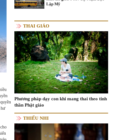
Lập Mỹ
THAI GIÁO
hiều
quyền
Phương pháp dạy con khi mang thai theo tinh
 quyền
thần Phật giáo
à hư
THIẾU NHI
 cho
hiến
trên