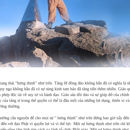
trạng thái “hưng thịnh” như trên. Tăng lữ đông đảo không hẳn đã có nghĩa là n
nguy nga không hẳn đã có sự sùng kính tam bảo đã tăng tiến thêm nhiều. Giáo 
 phép độc tài về suy tư và hành đạo. Giáo sản dồi dào và sự giúp đở của chính
lực của tăng sĩ trong thế quyền có thể là đầu mối của những lợi dụng, thiên vị v
hường thường.
hường cầu nguyện để cho mọi sự “ hưng thịnh” như trên đừng bao giờ xẩy đến
đến với đạo Phật vì quyền lợi và vì thế lực. Một sự hưng thịnh như trên chỉ k
nếp sống tâm linh tìm cách xa lánh tổ chức Phật giáo. Một sự hưng thịnh như 