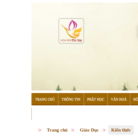
TRANG CHỦ
THÔNG TIN
PHẬT HỌC
VĂN HOÁ
ĐỜ
ĐỌC SÁCH
Trang chủ
Giáo Dục
Kiến thức