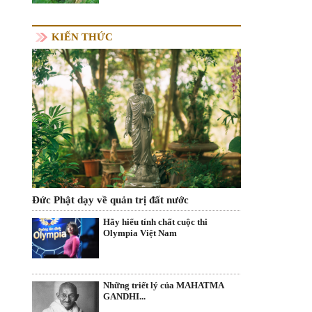
KIẾN THỨC
Đức Phật dạy về quản trị đất nước
Hãy hiểu tính chất cuộc thi
Olympia Việt Nam
Những triết lý của MAHATMA
GANDHI...