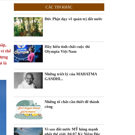
CÁC TIN KHÁC
Đức Phật dạy về quản trị đất nước
hắp,
Hãy hiểu tính chất cuộc thi
vi thế
Olympia Việt Nam
tượng
i là
Những triết lý của MAHATMA
GANDHI...
Những tố chất cần thiết để thành
công
Vì sao đất nước MỸ hùng mạnh
nhất thế giới. 04.07 Kỷ Niệm Độc