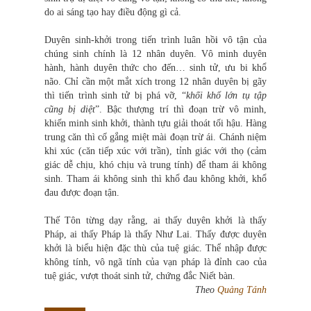
do ai sáng tạo hay điều động gì cả.
Duyên sinh-khởi trong tiến trình luân hồ
i
vô tận của
chúng sinh chính là 12 nhân duyên. Vô minh duyên
hành, hành duyên thức cho đến… sinh tử, ưu bi khổ
não. Chỉ cần một mắt xích trong 12 nhân duyên bị gãy
thì tiến trình sinh tử bị phá vỡ, “
khối khổ lớn tụ tập
cũng bị diệt
”. Bậc thượng trí thì đoạn trừ vô minh,
khiến minh sinh khởi, thành tựu giải thoát tối hậu. Hàng
trung căn thì cố gắng miệt mài đoạn trừ ái. Chánh niệm
khi xúc (căn tiếp xúc với trần), tỉnh giác với thọ (cảm
giác dễ chịu, khó chịu và trung tính) để tham ái không
sinh. Tham ái không sinh thì khổ đau không khởi, khổ
đau được đoạn tận.
Thế Tôn từng dạy rằng, ai thấy duyên khởi là thấy
Pháp, ai thấy Pháp là thấy Như Lai. Thấy được duyên
khởi là biểu hiện đặc thù của tuệ giác. Thể nhập được
không tính, vô ngã tính của vạn pháp là đỉnh cao của
tuệ giác, vượt thoát sinh tử, chứng đắc Niết bàn.
Theo
Quảng Tánh