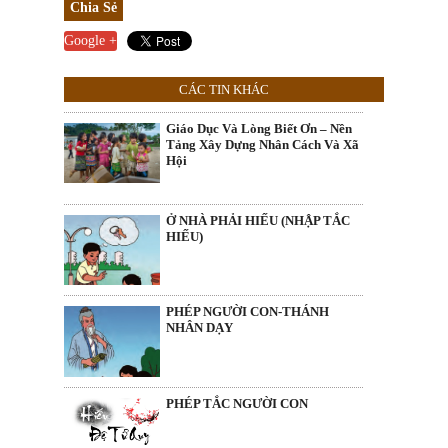
Chia Sẻ
Google +
CÁC TIN KHÁC
Giáo Dục Và Lòng Biết Ơn – Nền
Tảng Xây Dựng Nhân Cách Và Xã
Hội
Ở NHÀ PHẢI HIẾU (NHẬP TẮC
HIẾU)
PHÉP NGƯỜI CON-THÁNH
NHÂN DẠY
PHÉP TẮC NGƯỜI CON