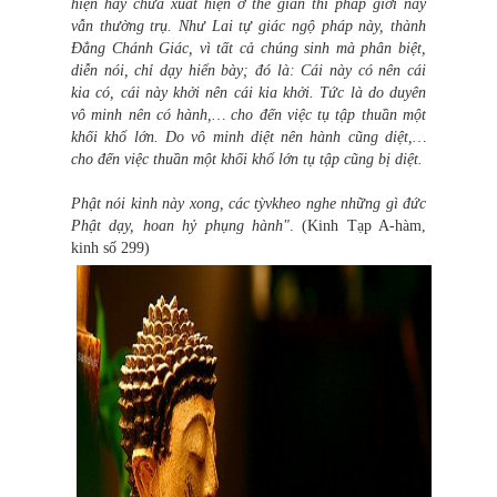
hiện hay chưa xuất hiện ở thế gian thì pháp giới này
vẫn thường trụ. Như Lai tự giác ngộ pháp này, thành
Đẳng Chánh Giác, vì tất cả chúng sinh mà phân biệt,
diễn nói, chỉ dạy hiển bày; đó là: Cái này có nên cái
kia có, cái này khởi nên cái kia khởi. Tức là do duyên
vô minh nên có hành,… cho đến việc tụ tập thuần một
khối khổ lớn. Do vô minh diệt nên hành cũng diệt,…
cho đến việc thuần một khối khổ lớn tụ tập cũng bị diệt.
Phật nói kinh này xong, các tỳvkheo nghe những gì đức
Phật dạy, hoan hỷ phụng hành"
. (Kinh Tạp A-hàm,
kinh số 299)