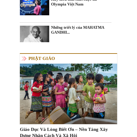
Olympia Việt Nam
Những triết lý của MAHATMA
GANDHI...
PHẬT GIÁO
Giáo Dục Và Lòng Biết Ơn – Nền Tảng Xây
Dựng Nhân Cách Và Xã Hội