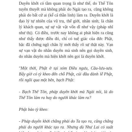
Duyên khởi có tầm quan trọng là như thế, do Thế Tôn
tuyên thuyết mà không phải do Ngài tạo ra, cũng không
phải do bất cứ ai (kể cả thần linh) làm ra. Duyên khởi là
đạo lý tự nhiên của vũ trụ, thế giới, nhân sinh; là chân
lý khách quan, sự sự vật vật vốn dĩ như vậy (pháp nhĩ
như thị). Có điều, trước nay không ai phát hiện ra cũng
như thấy được điều đó, chỉ có tuệ giác của đức Phật,
bậc đã chứng ngộ chân lý mới thấy rõ sự thật này. Vạn
sự vạn vật do nhân duyên mà sinh nên gọi duyên sinh,
do nhân duyên mà hiện khởi nên gọi là duyên khởi.
“
Một thời, Phật ở tại xóm Điều ngưu, Câu-lưu-sưu.
Bấy giờ có tỳ kheo đến chỗ Phật, cúi đầu đảnh lễ Phật,
rồi ngồi qua một bên, bạch Phật:
- Bạch Thế Tôn, pháp duyên khởi mà Ngài nói, là do
Thế Tôn làm ra hay do người khác làm ra?
Phật bảo tỳ kheo:
- Pháp duyên khởi chẳng phải do Ta tạo ra, cũng chẳng
phải do người khác tạo ra. Nhưng dù Như Lai có xuất