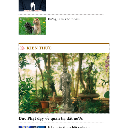
Đừng làm khổ nhau
KIẾN THỨC
Đức Phật dạy về quản trị đất nước
Hãy hiểu tính chất cuộc thi