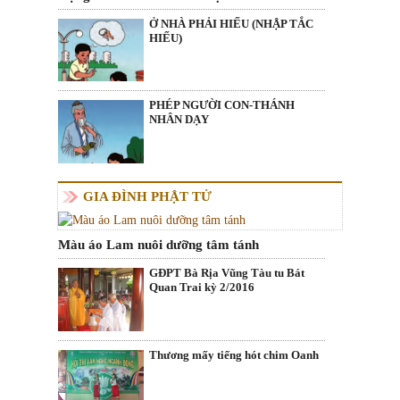
Ở NHÀ PHẢI HIẾU (NHẬP TẮC
HIẾU)
PHÉP NGƯỜI CON-THÁNH
NHÂN DẠY
GIA ĐÌNH PHẬT TỬ
Màu áo Lam nuôi dưỡng tâm tánh
GĐPT Bà Rịa Vũng Tàu tu Bát
Quan Trai kỳ 2/2016
Thương mấy tiếng hót chim Oanh