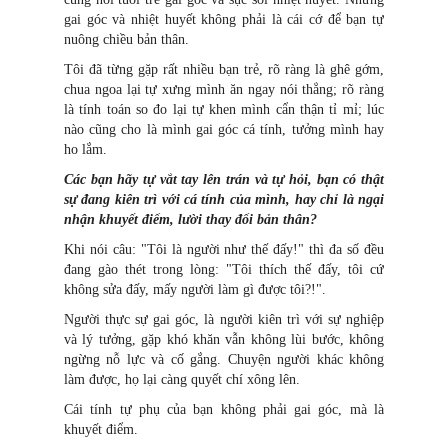
gai góc và nhiệt huyết không phải là cái cớ để bạn tự
nuông chiều bản thân.
Tôi đã từng gặp rất nhiều bạn trẻ, rõ ràng là ghê gớm,
chua ngoa lại tự xưng mình ăn ngay nói thẳng; rõ ràng
là tính toán so đo lại tự khen mình cẩn thận tỉ mỉ; lúc
nào cũng cho là mình gai góc cá tính, tưởng mình hay
ho lắm.
Các bạn hãy tự vắt tay lên trán và tự hỏi, bạn có thật
sự đang kiên trì với cá tính của mình, hay chỉ là ngại
nhận khuyết điểm, lười thay đổi bản thân?
Khi nói câu: "Tôi là người như thế đấy!" thì đa số đều
đang gào thét trong lòng: "Tôi thích thế đấy, tôi cứ
không sửa đấy, mấy người làm gì được tôi?!".
Người thực sự gai góc, là người kiên trì với sự nghiệp
và lý tưởng, gặp khó khăn vẫn không lùi bước, không
ngừng nỗ lực và cố gắng. Chuyện người khác không
làm được, họ lại càng quyết chí xông lên.
Cái tính tự phụ của bạn không phải gai góc, mà là
khuyết điểm.