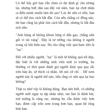
Có thể bây giờ bạn vẫn chưa có dự định gì cho tương
lai, nhưng biết đâu sau đấy vài năm, bạn lại chợt nhận
ra điều mình muốn làm thì sao? Lúc đó nếu có tiền, bạn
sẽ có thể tìm cách bắt đầu. Còn nếu chẳng có đồng nào,
thì bạn cũng lại phải tìm cách bắt đầu, nhưng là bắt đầu
tích tiền.
"Anh hùng sẽ không khom lưng vì đấu gạo, chẳng uốn
gối vì túi vàng". Đây là tư tưởng của không ít người
trong xã hội hiện nay. Họ cho rằng việc quá ham tiền là
"tục".
Đối với nhiều người, "tục" là một từ không quá tốt đẹp,
đặc biệt là với những sinh viên mới ra trường, họ
thường có thói quen đánh giá người khác qua quy tắc
trên bàn ăn, sở thích cá nhân, lời nói cử chỉ… Để xem
người này là người thế nào, liệu rằng có nên qua lại hay
không?
Thật ra như vậy là không đúng. Bạn nên biết, có những
người suốt ngày tụ tập nhậu nhẹt, tan làm là đánh bài,
mở miệng là văng tục, nhưng họ vẫn được việc hơn
bạn, được cấp trên xem trọng hơn bạn, quan hệ rộng
hơn bạn.