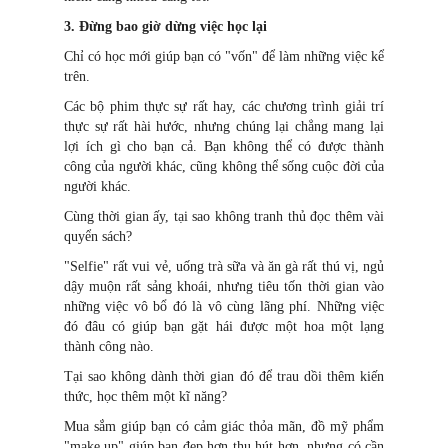
3. Đừng bao giờ dừng việc học lại
Chỉ có học mới giúp bạn có "vốn" để làm những việc kể
trên.
Các bộ phim thực sự rất hay, các chương trình giải trí
thực sự rất hài hước, nhưng chúng lại chẳng mang lại
lợi ích gì cho bạn cả. Bạn không thể có được thành
công của người khác, cũng không thể sống cuộc đời của
người khác.
Cùng thời gian ấy, tại sao không tranh thủ đọc thêm vài
quyển sách?
"Selfie" rất vui vẻ, uống trà sữa và ăn gà rất thú vị, ngủ
dậy muộn rất sảng khoái, nhưng tiêu tốn thời gian vào
những việc vô bổ đó là vô cùng lãng phí. Những việc
đó đâu có giúp bạn gặt hái được một hoa một lạng
thành công nào.
Tại sao không dành thời gian đó để trau dồi thêm kiến
thức, học thêm một kĩ năng?
Mua sắm giúp bạn có cảm giác thỏa mãn, đồ mỹ phẩm
"make up" giúp bạn đẹp hơn thu hút hơn, nhưng có cần