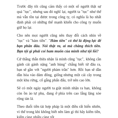
Trước đây tôi cũng cảm thấy có một số người thật sự
quá "tục", nhưng sau đó nghĩ lại, người ta "tục" như thế
mà vẫn tồn tại được trong công ty, có nghĩa là họ nhất
định phải có những thế mạnh khiến cho công ty muốn
giữ họ lại.
Cho nên mọi người cũng nên thay đổi cách nhìn về
"tục" và "hám tiền". "
Hám tiền" có thể là động lực để
bạn phấn đấu. Nói thật ra, ai mà chẳng thích tiền.
Bạn tội gì phải coi ham muốn của mình như tội lỗi?
Cứ thẳng thắn thừa nhận là mình cũng "tục", không cần
gánh cái gánh nặng "anh hùng" chẳng biết từ đâu ra,
bạn sẽ gần với "người phàm trần" hơn. Rồi bạn sẽ dần
dần hòa vào đám đông, giống nhưng một cái cây trong
một khu rừng, cố gắng phấn đấu, trở nên cao lớn.
Sẽ có một ngày người ta giật mình nhận ra bạn, không
còn ồn ào tự phụ, đang ở phía trên cao lẳng lặng xòe
rộng tán lá.
Theo đuổi tiền tài hợp pháp là một điều rất hiển nhiên,
vì thế trong khi không biết nên làm gì thì hãy kiếm tiền,
kiếm càng nhiều càng tốt.