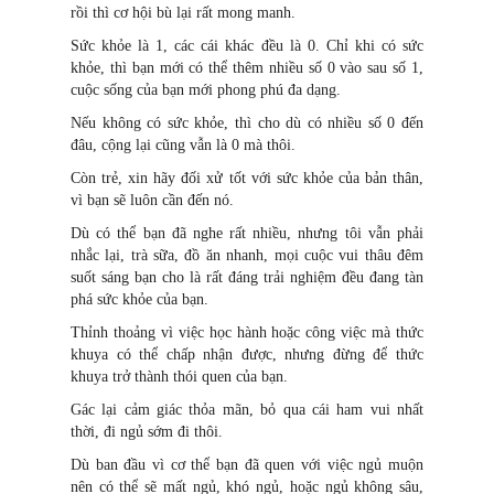
rồi thì cơ hội bù lại rất mong manh.
Sức khỏe là 1, các cái khác đều là 0. Chỉ khi có sức
khỏe, thì bạn mới có thể thêm nhiều số 0 vào sau số 1,
cuộc sống của bạn mới phong phú đa dạng.
Nếu không có sức khỏe, thì cho dù có nhiều số 0 đến
đâu, cộng lại cũng vẫn là 0 mà thôi.
Còn trẻ, xin hãy đối xử tốt với sức khỏe của bản thân,
vì bạn sẽ luôn cần đến nó.
Dù có thể bạn đã nghe rất nhiều, nhưng tôi vẫn phải
nhắc lại, trà sữa, đồ ăn nhanh, mọi cuộc vui thâu đêm
suốt sáng bạn cho là rất đáng trải nghiệm đều đang tàn
phá sức khỏe của bạn.
Thỉnh thoảng vì việc học hành hoặc công việc mà thức
khuya có thể chấp nhận được, nhưng đừng để thức
khuya trở thành thói quen của bạn.
Gác lại cảm giác thỏa mãn, bỏ qua cái ham vui nhất
thời, đi ngủ sớm đi thôi.
Dù ban đầu vì cơ thể bạn đã quen với việc ngủ muộn
nên có thể sẽ mất ngủ, khó ngủ, hoặc ngủ không sâu,