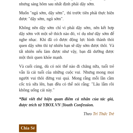
nhưng sáng hôm sau nhất định phải dậy sớm.
Muốn "ngủ sớm, dậy sớm", thì trước tiên phả
i
thực hiện
được "dậy sớm, ngủ sớm".
Không nên dậy sớm chỉ vì phải dậy sớm, nên kết hợp
dậy sớm với một sở thích nào đó, ví dụ như dậy sớm để
nghe nhạc. Khi đã có được động lực hình thành thói
quen dậy sớm thì tự nhiên bạn sẽ dậy sớm được thôi. Và
tất nhiên nếu làm được như vậy, bạn đã dưỡng được
một thói quen khỏe mạnh.
Và cuối cùng, dù có nói thế nào đi chăng nữa, tuổi trẻ
vẫn là cái tuổi của những cuộc vui. Nhưng mong mọi
người vui thôi đừng vui quá. Mong rằng mỗi lần cầm
cốc trà sữa lên, bạn đều có thể nói rằng: "Lâu lắm rồi
không uống cái này."
*Bài viết thể hiện quan điểm cá nhân của tác giả,
được trích từ YBOX.VN |Youth Confession.
Theo
Trí Thức Trẻ
Chia Sẻ