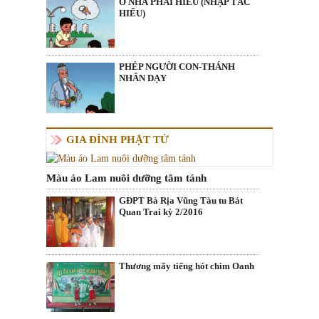
Ở NHÀ PHẢI HIẾU (NHẬP TẮC
HIẾU)
PHÉP NGƯỜI CON-THÁNH
NHÂN DẠY
GIA ĐÌNH PHẬT TỬ
Màu áo Lam nuôi dưỡng tâm tánh
GĐPT Bà Rịa Vũng Tàu tu Bát
Quan Trai kỳ 2/2016
Thương mấy tiếng hót chim Oanh