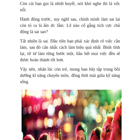
Còn cái bạn gọi là nhiệt huyết, nói khó nghe thì là xốc
nổi.
Hành động trước, suy nghĩ sau, chính mình làm sai lại
còn tỏ ra là ấm ức lắm: Lẽ nào cố gắng tích cực chủ
động là sai sao?
Tất nhiên là sai. Đầu tiên bạn phải xác định rõ việc cần
làm, sau đó cân nhắc cách làm hiệu quả nhất. Bình tĩnh
lại, từ từ làm từng bước một, hầu hết mọi việc đều sẽ
được hoàn thành tốt hơn.
Vậy nên, nhân lúc còn trẻ, mong bạn hãy tập trung bồi
dưỡng kĩ năng chuyên môn, đồng thời mài giũa kỹ năng
sống.