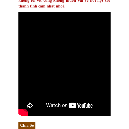
không lối về, cũng không muốn vui vẻ hời hợt trở
thành tình cảm nhạt nhoà
Chia Sẻ