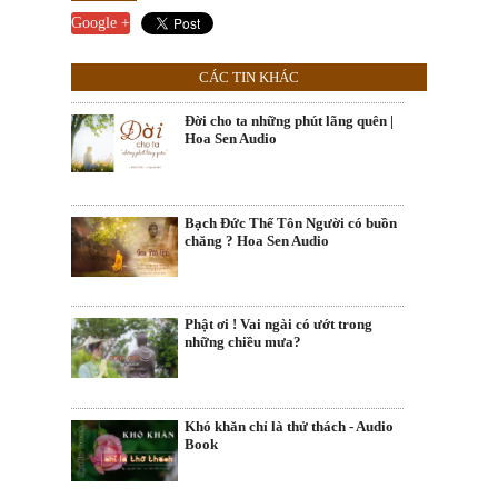
Google +
CÁC TIN KHÁC
Đời cho ta những phút lãng quên |
Hoa Sen Audio
Bạch Đức Thế Tôn Người có buồn
chăng ? Hoa Sen Audio
Phật ơi ! Vai ngài có ướt trong
những chiều mưa?
Khó khăn chỉ là thử thách - Audio
Book