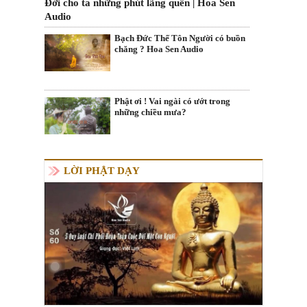
Đời cho ta những phút lãng quên | Hoa Sen
Audio
Bạch Đức Thế Tôn Người có buồn
chăng ? Hoa Sen Audio
Phật ơi ! Vai ngài có ướt trong
những chiều mưa?
LỜI PHẬT DẠY