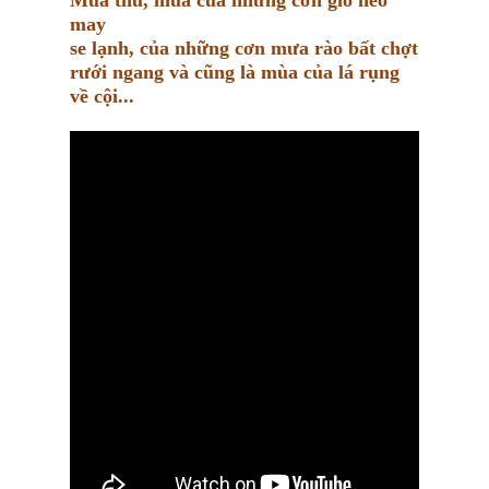
Mùa thu, mùa của những cơn gió heo
may
se lạnh, của những cơn mưa rào bất chợt
rưới ngang và cũng là mùa của lá rụng
về cội...