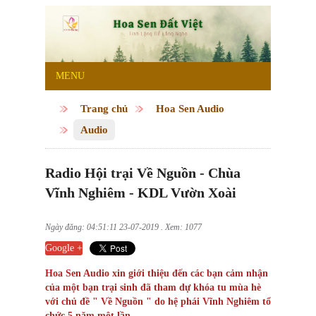
MENU
Trang chủ
Hoa Sen Audio
Audio
Radio Hội trại Về Nguồn - Chùa
Vĩnh Nghiêm - KDL Vườn Xoài
Ngày đăng: 04:51:11 23-07-2019 . Xem: 1077
Google +
Hoa Sen Audio xin giới thiệu đến các bạn cảm nhận
của một bạn trại sinh đã tham dự khóa tu mùa hè
với chủ đề " Về Nguồn " do hệ phái Vĩnh Nghiêm tổ
chức 5 năm một lần.