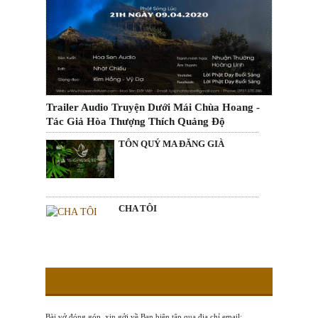
Trailer Audio Truyện Dưới Mái Chùa Hoang -
Tác Giả Hòa Thượng Thích Quảng Độ
TÔN QUÝ MA ĐĂNG GIÀ
CHA TÔI
Bài vở đóng góp, xin gởi về Ban biên tập qua địa chỉ email: