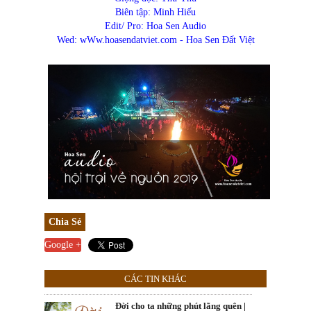
Biên tập: Minh Hiếu
Edit/ Pro: Hoa Sen Audio
Wed: wWw.hoasendatviet.com - Hoa Sen Đất Việt
Chia Sẻ
Google +
CÁC TIN KHÁC
Đời cho ta những phút lãng quên |