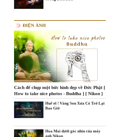
ĐIỆN ẢNH
Cách để chụp một bức hình đẹp về Đức Phật [
How to take nice photos - Buddha ] [ Nikon ]
Huế ơi ! Vàng Son Xưa Có Trở Lại
Bao Giờ
Hoa Mai dưới góc nhìn của máy
ảnh Nikon