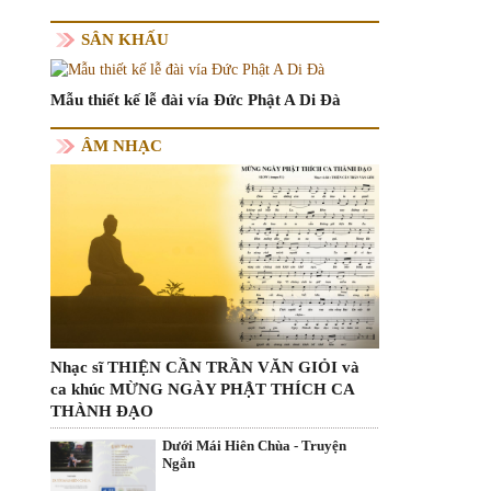
SÂN KHẤU
Mẫu thiết kế lễ đài vía Đức Phật A Di Đà
ÂM NHẠC
Nhạc sĩ THIỆN CẦN TRẦN VĂN GIỎI và
ca khúc MỪNG NGÀY PHẬT THÍCH CA
THÀNH ĐẠO
Dưới Mái Hiên Chùa - Truyện
Ngắn