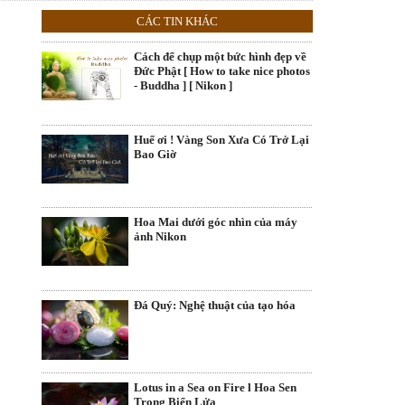
CÁC TIN KHÁC
Cách để chụp một bức hình đẹp về
Đức Phật [ How to take nice photos
- Buddha ] [ Nikon ]
Huế ơi ! Vàng Son Xưa Có Trở Lại
Bao Giờ
Hoa Mai dưới góc nhìn của máy
ảnh Nikon
Đá Quý: Nghệ thuật của tạo hóa
Lotus in a Sea on Fire l Hoa Sen
Trong Biển Lửa