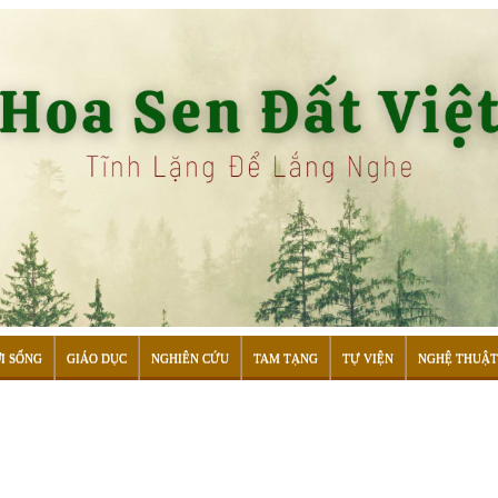
I SỐNG
GIÁO DỤC
NGHIÊN CỨU
TAM TẠNG
TỰ VIỆN
NGHỆ THUẬT