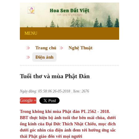
MENU
Trang chủ
Nghệ Thuật
Điện ảnh
Tuổi thơ và mùa Phật Đản
Ngày đăng: 05:58:06 26-05-2018 . Xem: 2676
Google +
Trong không khí mùa Phật đản PL 2562 - 2018.
BBT thực hiện bộ ảnh tuổi thơ bên mái chùa, dưới
ống kính của Đại Đức Thích Nhật Chiếu, mục đích
dưới góc nhìn của điện ảnh đem tới hưởng ứng sắc
thái Phật giáo đến với mọi người