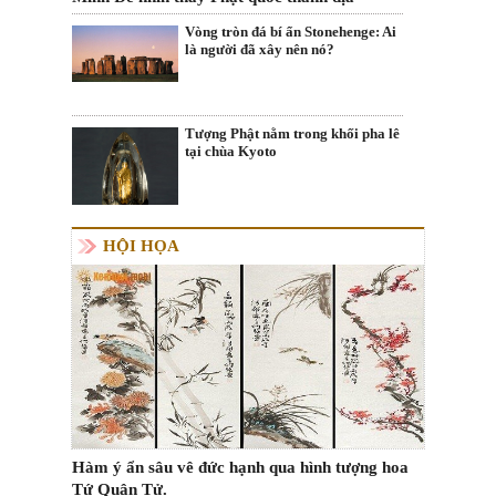
Vòng tròn đá bí ẩn Stonehenge: Ai
là người đã xây nên nó?
Tượng Phật nằm trong khối pha lê
tại chùa Kyoto
HỘI HỌA
Hàm ý ẩn sâu vê đức hạnh qua hình tượng hoa
Tứ Quân Tử.