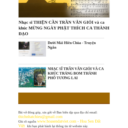
Nhạc sĩ THIỆN CẦN TRẦN VĂN GIỎI và ca
khúc MỪNG NGÀY PHẬT THÍCH CA THÀNH
ĐẠO
Dưới Mái Hiên Chùa - Truyện
Ngắn
NHẠC SĨ TRẦN VĂN GIỎI VÀ CA
KHÚC TRẢNG BOM THÀNH
PHỐ TƯƠNG LAI
Bài vở đóng góp, xin gởi về Ban biên tập qua địa chỉ email:
thichnhatchieu@gmail.com
www
.hoasendatviet.com - Hoa Sen Đất
Ghi rõ nguồn
Việt
khi bạn phát hành lại thông tin từ website này.