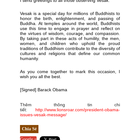
I send greetings to all those observing Vesak.
Vesak is a special day for millions of Buddhists to
honor the birth, enlightenment, and passing of
Buddha. At temples around the world, Buddhists
use this time to engage in prayer and reflect on
the virtues of wisdom, courage, and compassion.
By taking part in these acts of humility, the men,
women, and children who uphold the proud
traditions of Buddhism contribute to the diversity of
cultures and religions that define our common
humanity.
As you come together to mark this occasion, I
wish you all the best.
[Signed] Barack Obama
Thêm thông tin chi
tiết:
http://www.lionsroar.com/president-obama-
issues-vesak-message/
Chia Sẻ
Google +