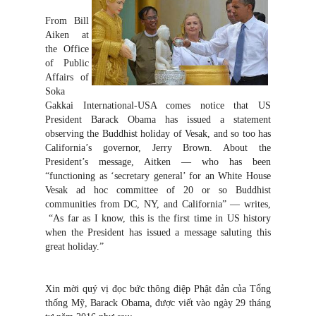
From Bill
Aiken at
the Office
of Public
Affairs of
Soka
Gakkai International-USA comes notice that US
President Barack Obama has issued a statement
observing the Buddhist holiday of Vesak, and so too has
California’s governor, Jerry Brown. About the
President’s message, Aitken — who has been
“functioning as ‘secretary general’ for an White House
Vesak ad hoc committee of 20 or so Buddhist
communities from DC, NY, and California” — writes,
“As far as I know, this is the first time in US history
when the President has issued a message saluting this
great holiday.”
Xin mời quý vị đọc bức thông điệp Phật đản của Tổng
thống Mỹ, Barack Obama, được viết vào ngày 29 tháng