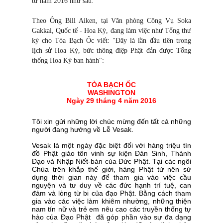
tư năm 2016 như sau:
Theo Ông Bill Aiken, tại Văn phòng Công Vụ Soka
Gakkai, Quốc tế - Hoa Kỳ, đang làm việc như Tổng thư
ký cho Tòa Bạch Ốc viết: "Đây là lần đầu tiên trong
lịch sử Hoa Kỳ, bức thông điệp Phật đản được Tổng
thống Hoa Kỳ ban hành":
TÒA BẠCH ỐC
WASHINGTON
Ngày 29 tháng 4 năm 2016
Tôi xin gửi những lời chúc mừng đến tất cả những
người đang hướng về Lễ Vesak.
Vesak là một ngày đặc biệt đối với hàng triệu tín
đồ Phật giáo tôn vinh sự kiện Đản Sinh, Thành
Đạo và Nhập Niết-bàn của Đức Phật. Tại các ngôi
Chùa trên khắp thế giới, hàng Phật tử nên sử
dụng thời gian này để tham gia vào việc cầu
nguyện và tư duy về các đức hạnh trí tuệ, can
đảm và lòng từ bi của đạo Phật. Bằng cách tham
gia vào các việc làm khiêm nhường, những thiện
nam tín nữ và trẻ em nêu cao các truyền thống tự
hào của Đạo Phật đã góp phần vào sự đa dạng