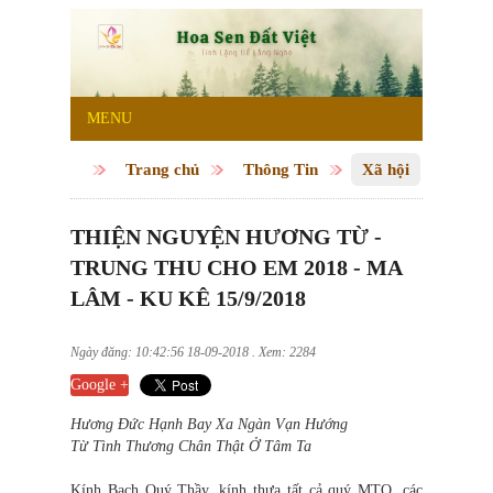
MENU
Trang chủ
Thông Tin
Xã hội
THIỆN NGUYỆN HƯƠNG TỪ -
TRUNG THU CHO EM 2018 - MA
LÂM - KU KÊ 15/9/2018
Ngày đăng: 10:42:56 18-09-2018 . Xem: 2284
Google +
Hương Đức Hạnh Bay Xa Ngàn Vạn Hướng
Từ Tình Thương Chân Thật Ở Tâm Ta
Kính Bạch Quý Thầy, kính thưa tất cả quý MTQ, các