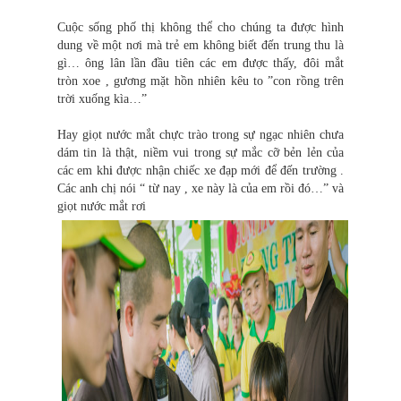
Cuộc sống phố thị không thể cho chúng ta được hình
dung về một nơi mà trẻ em không biết đến trung thu là
gì… ông lân lần đầu tiên các em được thấy, đôi mắt
tròn xoe , gương mặt hồn nhiên kêu to ”con rồng trên
trời xuống kìa…”
Hay giọt nước mắt chực trào trong sự ngạc nhiên chưa
dám tin là thật, niềm vui trong sự mắc cỡ bẻn lẻn của
các em kh
i
được nhận chiếc xe đạp mới để đến trường .
Các anh chị nói “ từ nay , xe này là của em rồi đó…” và
giọt nước mắt rơi