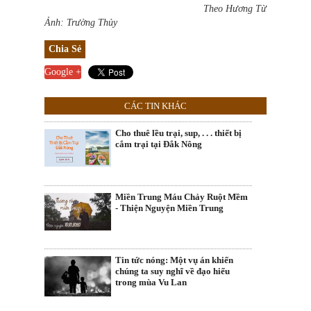
Theo Hương Từ
Ảnh: Trường Thủy
Chia Sẻ
Google +
CÁC TIN KHÁC
Cho thuê lều trại, sup, . . . thiết bị
cắm trại tại Đắk Nông
Miền Trung Máu Chảy Ruột Mềm
- Thiện Nguyện Miền Trung
Tin tức nóng: Một vụ án khiến
chúng ta suy nghĩ về đạo hiếu
trong mùa Vu Lan