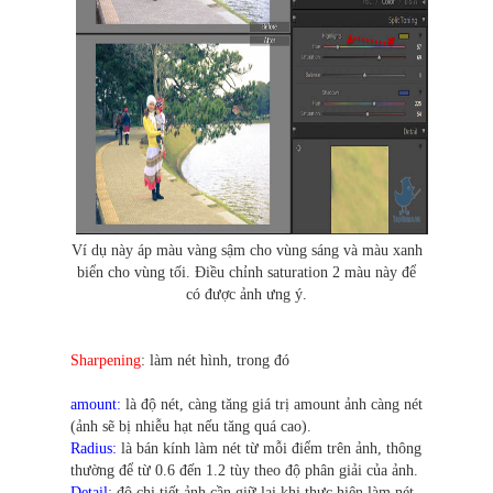
Ví dụ này áp màu vàng sậm cho vùng sáng và màu xanh
biển cho vùng tối. Điều chỉnh saturation 2 màu này để
có được ảnh ưng ý.
Sharpening
: làm nét hình, trong đó
amount:
là độ nét, càng tăng giá trị amount ảnh càng nét
(ảnh sẽ bị nhiễu hạt nếu tăng quá cao).
Radius:
là bán kính làm nét từ mỗi điểm trên ảnh, thông
thường để từ 0.6 đến 1.2 tùy theo độ phân giải của ảnh.
Detail
: độ chi tiết ảnh cần giữ lại khi thực hiện làm nét,