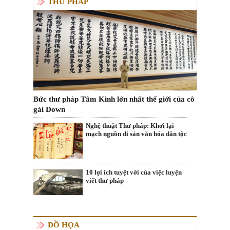
THƯ PHÁP
Bức thư pháp Tâm Kinh lớn nhất thế giới của cô
gái Down
Nghệ thuật Thư pháp: Khơi lại
mạch nguồn di sản văn hóa dân tộc
10 lợi ích tuyệt vời của việc luyện
viết thư pháp
ĐỒ HỌA