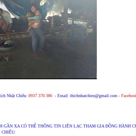
hích Nhật Chiếu:
0937.370.386
-
Email: thichnhatchieu@gmail.com
-
Faceboo
 GẦN XA CÓ THỂ THÔNG TIN LIÊN LẠC THAM GIA ĐỒNG HÀNH 
 CHIẾU: