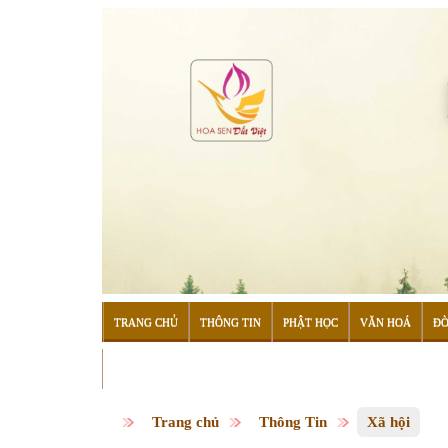
TRANG CHỦ
THÔNG TIN
PHẬT HỌC
VĂN HOÁ
ĐỜ
ĐỌC SÁCH
Trang chủ
Thông Tin
Xã hội