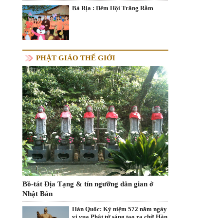
Bà Rịa : Đêm Hội Trăng Rằm
PHẬT GIÁO THẾ GIỚI
Bồ-tát Địa Tạng & tín ngưỡng dân gian ở
Nhật Bản
Hàn Quốc: Kỷ niệm 572 năm ngày
vị vua Phật tử sáng tạo ra chữ Hàn