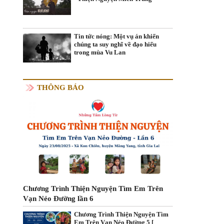
Tin tức nóng: Một vụ án khiến
chúng ta suy nghĩ về đạo hiếu
trong mùa Vu Lan
THÔNG BÁO
Chương Trình Thiện Nguyện Tìm Em Trên
Vạn Nẻo Đường lần 6
Chương Trình Thiện Nguyện Tìm
Em Trên Vạn Nẻo Đường 5 [