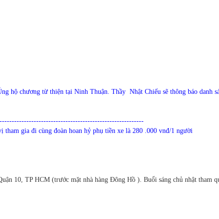
Ủng hộ chương từ thiện tại Ninh Thuận. Thầy Nhật Chiếu sẽ thông báo danh s
-----------------------------------------------------------
ị tham gia đi cùng đoàn hoan hỷ phụ tiền xe là 280 .000 vnđ/1 người
uận 10, TP HCM (trước mặt nhà hàng Đông Hồ ). Buổi sáng chủ nhật tham q