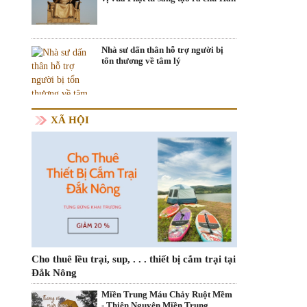
Nhà sư dấn thân hỗ trợ người bị
tổn thương về tâm lý
XÃ HỘI
Cho thuê lều trại, sup, . . . thiết bị cắm trại tại
Đắk Nông
Miền Trung Máu Chảy Ruột Mềm
- Thiện Nguyện Miền Trung