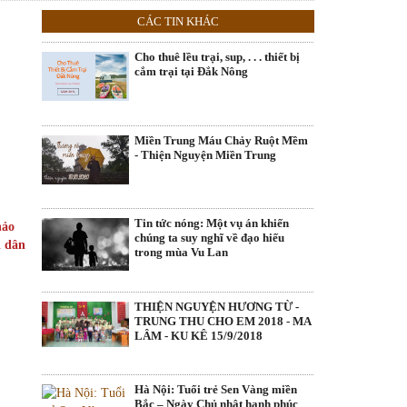
CÁC TIN KHÁC
Cho thuê lều trại, sup, . . . thiết bị
cắm trại tại Đắk Nông
Miền Trung Máu Chảy Ruột Mềm
- Thiện Nguyện Miền Trung
Tin tức nóng: Một vụ án khiến
hảo
chúng ta suy nghĩ về đạo hiếu
i dân
trong mùa Vu Lan
THIỆN NGUYỆN HƯƠNG TỪ -
TRUNG THU CHO EM 2018 - MA
LÂM - KU KÊ 15/9/2018
Hà Nội: Tuổi trẻ Sen Vàng miền
Bắc – Ngày Chủ nhật hạnh phúc