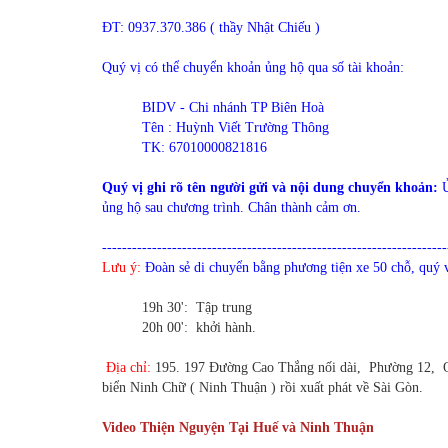
ĐT: 0937.370.386 ( thầy Nhật Chiếu )
Quý vị có thể chuyển khoản ủng hộ qua số tài khoản:
BIDV - Chi nhánh TP Biên Hoà
Tên : Huỳnh Viết Trường Thông
TK: 67010000821816
Quý vị ghi rõ tên người gửi và nội dung chuyển khoản:
ủng hộ sau chương trình. Chân thành cảm ơn.
---------------------------------------------------------------------
Lưu ý:
Đoàn sẻ di chuyển bằng phương tiện xe 50 chỗ, quý v
19h 30': Tập trung
20h 00': khởi hành.
Địa chỉ:
195. 197 Đường Cao Thắng nối dài, Phường 12, Q
biển Ninh Chữ ( Ninh Thuận ) rồi xuất phát về Sài Gòn.
Video Thiện Nguyện Tại Huế và Ninh Thuận