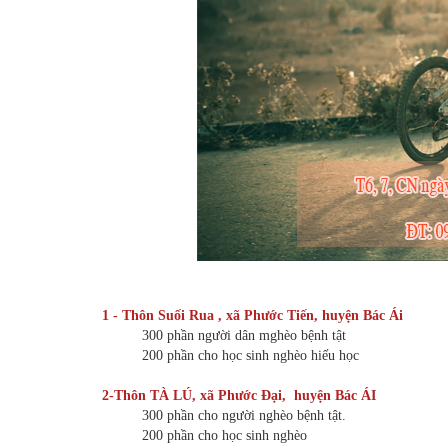
1 - Thôn Suối Rua , xã Phước Tiến, huyện Bác Ái
300 phần người dân mghèo bệnh tật
200 phần cho học sinh nghèo hiếu học
2-Thôn TÀ LÚ, xã Phước Đại, huyện Bác ÁI
300 phần cho người nghèo bệnh tật.
200 phần cho học sinh nghèo