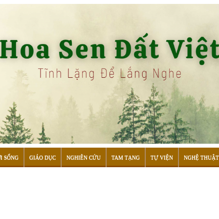
I SỐNG
GIÁO DỤC
NGHIÊN CỨU
TAM TẠNG
TỰ VIỆN
NGHỆ THUẬT