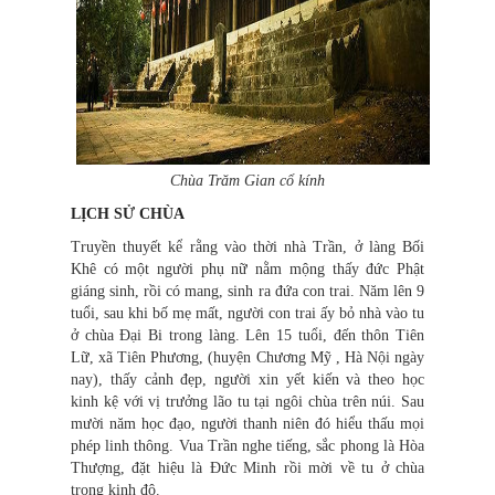
Chùa Trăm Gian cổ kính
LỊCH SỬ CHÙA
Truyền thuyết kể rằng vào thời nhà Trần, ở làng Bối
Khê có một người phụ nữ nằm mộng thấy đức Phật
giáng sinh, rồi có mang, sinh ra đứa con trai. Năm lên 9
tuổi, sau khi bố mẹ mất, người con trai ấy bỏ nhà vào tu
ở chùa Đại Bi trong làng. Lên 15 tuổi, đến thôn Tiên
Lữ, xã Tiên Phương, (huyện Chương Mỹ , Hà Nội ngày
nay), thấy cảnh đẹp, người xin yết kiến và theo học
kinh kệ với vị trưởng lão tu tại ngôi chùa trên núi. Sau
mười năm học đạo, người thanh niên đó hiểu thấu mọi
phép linh thông. Vua Trần nghe tiếng, sắc phong là Hòa
Thượng, đặt hiệu là Đức Minh rồi mời về tu ở chùa
trong kinh đô.