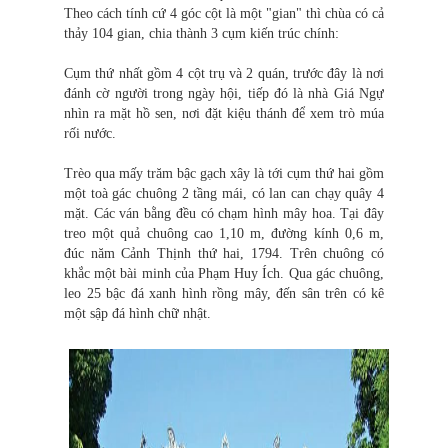
Theo cách tính cứ 4 góc cột là một "gian" thì chùa có cả
thảy 104 gian, chia thành 3 cụm kiến trúc chính:
Cụm thứ nhất gồm 4 cột trụ và 2 quán, trước đây là nơi
đánh cờ người trong ngày hội, tiếp đó là nhà Giá Ngự
nhìn ra mặt hồ sen, nơi đặt kiệu thánh để xem trò múa
rối nước.
Trèo qua mấy trăm bậc gạch xây là tới cụm thứ hai gồm
một toà gác chuông 2 tầng mái, có lan can chạy quây 4
mặt. Các ván bằng đều có chạm hình mây hoa. Tại đây
treo một quả chuông cao 1,10 m, đường kính 0,6 m,
đúc năm Cảnh Thịnh thứ hai, 1794. Trên chuông có
khắc một bài minh của Phạm Huy Ích. Qua gác chuông,
leo 25 bậc đá xanh hình rồng mây, đến sân trên có kê
một sập đá hình chữ nhật.