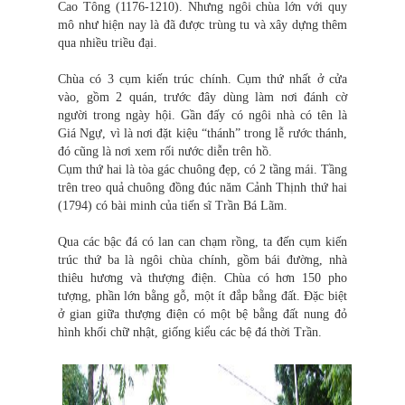
Cao Tông (1176-1210). Nhưng ngôi chùa lớn với quy
mô như hiện nay là đã được trùng tu và xây dựng thêm
qua nhiều triều đại.
Chùa có 3 cụm kiến trúc chính. Cụm thứ nhất ở cửa
vào, gồm 2 quán, trước đây dùng làm nơi đánh cờ
người trong ngày hội. Gần đấy có ngôi nhà có tên là
Giá Ngự, vì là nơi đặt kiệu “thánh” trong lễ rước thánh,
đó cũng là nơi xem rối nước diễn trên hồ.
Cụm thứ hai là tòa gác chuông đẹp, có 2 tầng mái. Tầng
trên treo quả chuông đồng đúc năm Cảnh Thịnh thứ hai
(1794) có bài minh của tiến sĩ Trần Bá Lãm.
Qua các bậc đá có lan can chạm rồng, ta đến cụm kiến
trúc thứ ba là ngôi chùa chính, gồm bái đường, nhà
thiêu hương và thượng điện. Chùa có hơn 150 pho
tượng, phần lớn bằng gỗ, một ít đắp bằng đất. Đặc biệt
ở gian giữa thượng điện có một bệ bằng đất nung đỏ
hình khối chữ nhật, giống kiểu các bệ đá thời Trần.