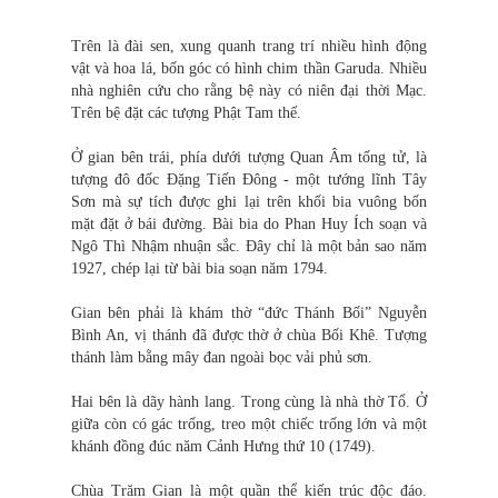
Trên là đài sen, xung quanh trang trí nhiều hình động
vật và hoa lá, bốn góc có hình chim thần Garuda. Nhiều
nhà nghiên cứu cho rằng bệ này có niên đại thời Mạc.
Trên bệ đặt các tượng Phật Tam thế.
Ở gian bên trái, phía dưới tượng Quan Âm tống tử, là
tượng đô đốc Đặng Tiến Đông - một tướng lĩnh Tây
Sơn mà sự tích được ghi lại trên khối bia vuông bốn
mặt đặt ở bái đường. Bài bia do Phan Huy Ích soạn và
Ngô Thì Nhậm nhuận sắc. Đây chỉ là một bản sao năm
1927, chép lại từ bài bia soạn năm 1794.
Gian bên phải là khám thờ “đức Thánh Bối” Nguyễn
Bình An, vị thánh đã được thờ ở chùa Bối Khê. Tượng
thánh làm bằng mây đan ngoài bọc vải phủ sơn.
Hai bên là dãy hành lang. Trong cùng là nhà thờ Tổ. Ở
giữa còn có gác trống, treo một chiếc trống lớn và một
khánh đồng đúc năm Cảnh Hưng thứ 10 (1749).
Chùa Trăm Gian là một quần thể kiến trúc độc đáo.