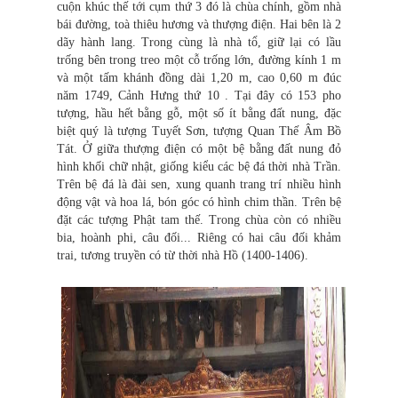
cuộn khúc thế tới cụm thứ 3 đó là chùa chính, gồm nhà
bái đường, toà thiêu hương và thượng điện. Hai bên là 2
dãy hành lang. Trong cùng là nhà tổ, giữ lại có lầu
trống bên trong treo một cỗ trống lớn, đường kính 1 m
và một tấm khánh đồng dài 1,20 m, cao 0,60 m đúc
năm 1749, Cảnh Hưng thứ 10 . Tại đây có 153 pho
tượng, hầu hết bằng gỗ, một số ít bằng đất nung, đặc
biệt quý là tượng Tuyết Sơn, tượng Quan Thế Âm Bồ
Tát. Ở giữa thượng điện có một bệ bằng đất nung đỏ
hình khối chữ nhật, giống kiểu các bệ đá thời nhà Trần.
Trên bệ đá là đài sen, xung quanh trang trí nhiều hình
động vật và hoa lá, bón góc có hình chim thần. Trên bệ
đặt các tượng Phật tam thế. Trong chùa còn có nhiều
bia, hoành phi, câu đối... Riêng có hai câu đối khảm
trai, tương truyền có từ thời nhà Hồ (1400-1406).