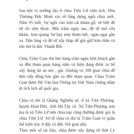
Sau khi vị trưởng lão ở chùa Tiên Lữ viên tịch, Hòa
Thượng Đức Minh xin về làng dựng ngôi chùa mới.
Năm 95 tuổi, Sư ngồi vào một cái khám gỗ, từ biệt đệ
tử rồi siêu thoát. Một trăm ngày sau, đệ tử mở cửa
khám, kim quang Sư bay mùi thơm nức, ngào ngạt gần
xa. Dân làng và đệ tử xây tháp để gìn giữ kim thân và
tôn thờ là đức Thánh Bối.
Chùa Trăm Gian thu hút hàng trăm ngàn lượt khách gần
xa đền tham quan hàng năm và hiện đang được tu bổ
xây dụng lại ao sen , gác chuông và 100 gian chùa để
đón tiếp đồng bào gần xa đến tham quan. Chùa Trăm
Gian được Bộ Văn hoá Thông tin Việt Nam chứng nhận
di tích lịch sử quốc gia.
Chùa có tên là Quảng Nghiêm tự, ở xã Tiên Phương,
huyện Hoài Đức, tỉnh Hà Tây cũ. Xã Tiên Phương xưa
kia là xã Tiên Lữ nên chùa này cũng thường được gọi là
chùa Tiên Lữ. Sở dĩ chùa có tên là Trăm Gian vì quần
thể kiến trúc ở đây có đến 104 gian nhà.
Theo một số tài liệu, chùa được xây dựng từ thời Lý