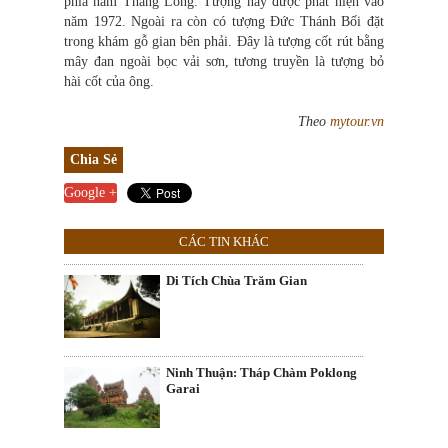
phía nam Thăng Long. Tượng này được phát hiện vào
năm 1972. Ngoài ra còn có tượng Đức Thánh Bối đặt
trong khám gỗ gian bên phải. Đây là tượng cốt rút bằng
mây đan ngoài bọc vải sơn, tương truyền là tượng bỏ
hài cốt của ông.
Theo
mytour.vn
Chia Sẻ
Google +
CÁC TIN KHÁC
Di Tích Chùa Trăm Gian
Ninh Thuận: Tháp Chàm Poklong
Garai