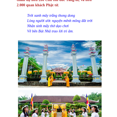
2.000 quan khách Phật tử.
Trời xanh mây trắng thong dong
Lòng người ước nguyện mênh mông đất trời
Nhân sinh mấy thở dạo chơi
Về bên Bát Nhã trao lời tri âm.