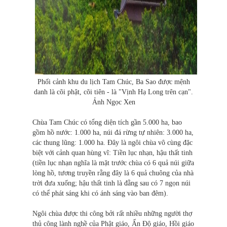
Phối cảnh khu du lịch Tam Chúc, Ba Sao được mệnh
danh là cõi phật, cõi tiên - là "Vịnh Hạ Long trên cạn".
Ảnh Ngọc Xen
Chùa Tam Chúc có tổng diện tích gần 5.000 ha, bao
gồm hồ nước: 1.000 ha, núi đá rừng tự nhiên: 3.000 ha,
các thung lũng: 1.000 ha. Đây là ngôi chùa vô cùng đặc
biệt với cảnh quan hùng vĩ: Tiền lục nhạn, hậu thất tinh
(tiền lục nhạn nghĩa là mặt trước chùa có 6 quả núi giữa
lòng hồ, tương truyền rằng đây là 6 quả chuông của nhà
trời đưa xuống; hậu thất tinh là đằng sau có 7 ngọn núi
có thể phát sáng khi có ánh sáng vào ban đêm).
Ngôi chùa được thi công bởi rất nhiều những người thợ
thủ công lành nghề của Phật giáo, Ấn Độ giáo, Hồi giáo