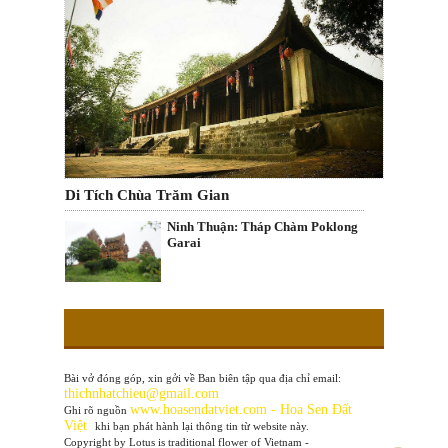
Di Tích Chùa Trăm Gian
Ninh Thuận: Tháp Chàm Poklong
Garai
Bài vở đóng góp, xin gởi về Ban biên tập qua địa chỉ email:
thichnhatchieu@gmail.com
www
.hoasendatviet.com - Hoa Sen Đất
Ghi rõ nguồn
Việt
khi bạn phát hành lại thông tin từ website này.
Copyright by Lotus is traditional flower of Vietnam -