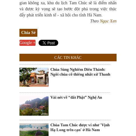
gian không xa, khu du lịch Tam Chúc sẽ là điểm nhấn
và được kỳ vọng sẽ tạo bước đột phá trong việc thúc
đẩy phát triển kinh tế - xã hội cho tỉnh Hà Nam.
Theo
Ngọc Xen
Chia Sẻ
Google +
CÁC TIN KHÁC
Chùa Sùng Nghiêm Diên Thánh:
Ngôi chùa cổ thiêng nhất xứ Thanh
Vài nét về “đất Phật” Nghệ An
Chùa Tam Chúc được ví như 'Vịnh
Hạ Long trên cạn' ở Hà Nam