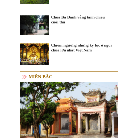
Chùa Bà Đanh vắng tanh chiều
cuối thu
Chiêm ngưỡng những kỷ lục ở ngôi
chùa lớn nhất Việt Nam
MIỀN BẮC