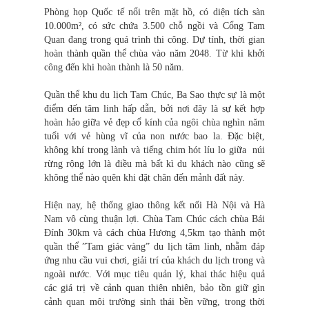
Phòng họp Quốc tế nổi trên mặt hồ, có diện t
í
ch sàn
10.000m², có sức chứa 3.500 chỗ ngồi và Cổng Tam
Quan đang trong quá trình thi công. Dự tính, thời gian
hoàn thành quần thể chùa vào năm 2048. Từ khi khởi
công đến khi hoàn thành là 50 năm.
Quần thể khu du lịch Tam Chúc, Ba Sao thực sự là một
điểm đến tâm linh hấp dẫn, bởi nơi đây là sự kết hợp
hoàn hảo giữa vẻ đẹp cổ kính của ngôi chùa nghìn năm
tuổi với vẻ hùng vĩ của non nước bao la. Đặc biệt,
không khí trong lành và tiếng chim hót líu lo giữa núi
rừng rộng lớn là điều mà bất kì du khách nào cũng sẽ
không thể nào quên khi đặt chân đến mảnh đất này.
Hiện nay, hệ thống giao thông kết nối Hà Nội và Hà
Nam vô cùng thuận lợi. Chùa Tam Chúc cách chùa Bái
Đính 30km và cách chùa Hương 4,5km tạo thành một
quần thể ”Tam giác vàng” du lịch tâm linh, nhằm đáp
ứng nhu cầu vui chơi, giải trí của khách du lịch trong và
ngoài nước. Với mục tiêu quản lý, khai thác hiệu quả
các giá trị về cảnh quan thiên nhiên, bảo tồn giữ gìn
cảnh quan môi trường sinh thái bền vững, trong thời