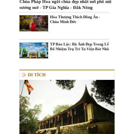
Chùa Pháp Hoa ngôi chùa đẹp nhất nơi phố núi
sương mờ - TP Gia Nghĩa - Đắk Nông
Hòa Thượng Thích Đồng Ân -
Chùa Minh Đức
TP Bảo Lộc: Bộ Ảnh Đẹp Trong Lễ
Bổ Nhiệm Trụ Trì Tu Viện Bát Nhã
DI TÍCH