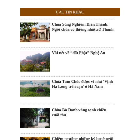
CÁC TIN KHÁC
Chùa Sùng Nghiêm Diên Thánh:
Ngôi chùa cổ thiêng nhất xứ Thanh
Vài nét về “đất Phật” Nghệ An
Chùa Tam Chúc được ví như 'Vịnh
Hạ Long trên cạn' ở Hà Nam
Chùa Bà Đanh vắng tanh chiều
cuối thu
Chiêm ngưỡng những kỷ lục ở ngôi