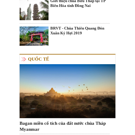
Giới thiệu chùa Bửu Tháp tại TP
Biên Hòa tỉnh Đồng Nai
BRVT - Chùa Thiên Quang Đón
Xuân Kỷ Hợi 2019
QUỐC TẾ
Bagan miền cổ tích của đất nước chùa Tháp
Myanmar