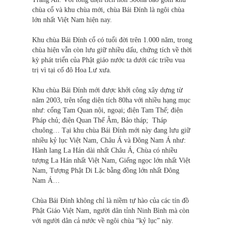
chùa cổ và khu chùa mới, chùa Bái Đính là ngôi chùa
lớn nhất Việt Nam hiện nay.
Khu chùa Bái Đính cổ có tuổi đời trên 1.000 năm, trong
chùa hiện vẫn còn lưu giữ nhiều dấu, chứng tích về thời
kỳ phát triển của Phật giáo nước ta dưới các triều vua
trị vì tại cố đô Hoa Lư xưa.
Khu chùa Bái Đính mới được khởi công xây dựng từ
năm 2003, trên tổng diện tích 80ha với nhiều hạng mục
như: cổng Tam Quan nội, ngoại; điện Tam Thế; điện
Pháp chủ; điện Quan Thế Âm, Bảo tháp; Tháp
chuông… Tại khu chùa Bái Đính mới này đang lưu giữ
nhiều kỷ lục Việt Nam, Châu Á và Đông Nam Á như:
Hành lang La Hán dài nhất Châu Á, Chùa có nhiều
tượng La Hán nhất Việt Nam, Giếng ngọc lớn nhất Việt
Nam, Tượng Phật Di Lặc bằng đồng lớn nhất Đông
Nam Á…
Chùa Bái Đính không chỉ là niềm tự hào của các tín đồ
Phật Giáo Việt Nam, người dân tỉnh Ninh Bình mà còn
với người dân cả nước về ngôi chùa “kỷ lục” này.