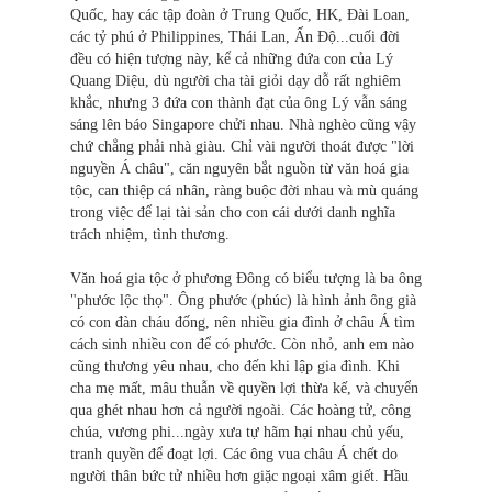
Quốc, hay các tập đoàn ở Trung Quốc, HK, Đài Loan,
các tỷ phú ở Philippines, Thái Lan, Ấn Độ...cuối đời
đều có hiện tượng này, kể cả những đứa con của Lý
Quang Diệu, dù người cha tài giỏi dạy dỗ rất nghiêm
khắc, nhưng 3 đứa con thành đạt của ông Lý vẫn sáng
sáng lên báo Singapore chửi nhau. Nhà nghèo cũng vậy
chứ chẳng phải nhà giàu. Chỉ vài người thoát được "lời
nguyền Á châu", căn nguyên bắt nguồn từ văn hoá gia
tộc, can thiệp cá nhân, ràng buộc đời nhau và mù quáng
trong việc để lại tài sản cho con cái dưới danh nghĩa
trách nhiệm, tình thương.
Văn hoá gia tộc ở phương Đông có biểu tượng là ba ông
"phước lộc thọ". Ông phước (phúc) là hình ảnh ông già
có con đàn cháu đống, nên nhiều gia đình ở châu Á tìm
cách sinh nhiều con để có phước. Còn nhỏ, anh em nào
cũng thương yêu nhau, cho đến khi lập gia đình. Khi
cha mẹ mất, mâu thuẫn về quyền lợi thừa kế, và chuyển
qua ghét nhau hơn cả người ngoài. Các hoàng tử, công
chúa, vương phi...ngày xưa tự hãm hại nhau chủ yếu,
tranh quyền để đoạt lợi. Các ông vua châu Á chết do
người thân bức tử nhiều hơn giặc ngoại xâm giết. Hầu