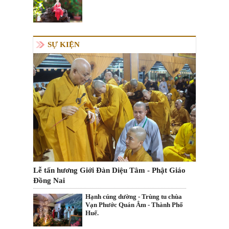
SỰ KIỆN
Lễ tấn hương Giới Đàn Diệu Tâm - Phật Giáo
Đồng Nai
Hạnh cúng dường - Trùng tu chùa
Vạn Phước Quán Âm - Thành Phố
Huế.