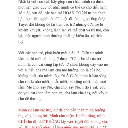
Nhất là với con cái, hãy giúp con cháu mình có được
một nền giáo dục tốt nhất mình có thể có cho đến năm
18 tuổi, sau đó, các bạn trẻ HOÀN TOÀN tự do chọn
lựa, học tiếp nghề nào đó hoặc đi làm ngay cũng được.
Tuyệt đối không để lại tiền bạc trừ những đứa trẻ bị
khiếm khuyết, không lành lặn về thể chất và trí tuệ, còn
lại, một người bình thường phải tự kiếm ăn, tự tích
luỹ.
Với các bạn trẻ, phải hiểu một điều là: Tiền tự mình
làm ra thì mới có thể giữ được. "Của cho là của nợ",
mình là con cái cũng lập tức từ chối, không dây vào nợ
với ai hết, cha mẹ làm cha mẹ hưởng, đó là của họ,
không phải của mình. Người Á Châu mình ít hào sảng,
cho rồi là nhớ miết, nhắc miết, kể công miết, mệt mỏi
lắm. Mẹ cho, say No, cha cho, say No. I do I eat, you
do you eat (con làm con ăn, cha làm cha ăn), nói vậy đi
cho dễ thương.
Mình cứ làm cật lực, dư dả cho bản thân mình hưởng
thụ và giúp người. Mình tâm niệm 1 điểm rằng, mình
CHỈ cho đi, chứ KHÔNG lấy vào, tuyệt đối không xin
xỏ. Xin là khổ nhục. Ở tầm quốc gia, mình chỉ là nước