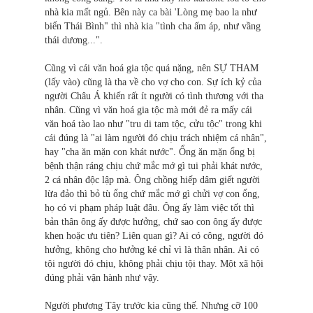
nhà kia mất ngủ. Bên này ca bài 'Lòng mẹ bao la như
biển Thái Bình" thì nhà kia "tình cha ấm áp, như vầng
thái dương...".
Cũng vì cái văn hoá gia tộc quá nặng, nên SỰ THAM
(lấy vào) cũng là tha về cho vợ cho con. Sự ích kỷ của
người Châu Á khiến rất ít người có tình thương với tha
nhân. Cũng vì văn hoá gia tộc mà mới đẻ ra mấy cái
văn hoá tào lao như "tru di tam tộc, cửu tộc" trong khi
cái đúng là "ai làm người đó chịu trách nhiệm cá nhân",
hay "cha ăn mặn con khát nước". Ổng ăn mặn ổng bị
bệnh thận ráng chịu chứ mắc mớ gì tui phải khát nước,
2 cá nhân độc lập mà. Ông chồng hiếp dâm giết người
lừa đảo thì bỏ tù ổng chứ mắc mớ gì chửi vợ con ổng,
họ có vi phạm pháp luật đâu. Ông ấy làm việc tốt thì
bản thân ông ấy được hưởng, chứ sao con ông ấy được
khen hoặc ưu tiên? Liên quan gì? Ai có công, người đó
hưởng, không cho hưởng ké chỉ vì là thân nhân. Ai có
tội người đó chịu, không phải chịu tội thay. Một xã hội
đúng phải vận hành như vậy.
Người phương Tây trước kia cũng thế. Nhưng cỡ 100