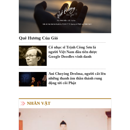
Quê Hương Của Gió
Cố nhạc sĩ Trịnh Công Sơn là
người Việt Nam đầu tiên được
Google Doodles vinh danh
Ani Choying Drolma, người cất lên
những thanh âm thần thánh rung
động tới cõi Phật
NHÂN VẬT