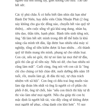
nghèo mà sơn móng tay, ghét không cho nữa. Tào lao
hết sức.
Các tỷ phú châu Á có hiểu biết tầm nhìn dài hạn như
Bành Dư Niên, hay diễn viên Châu Nhuận Phát (2 ông
này không cho gia tộc đồng nào, chuyển hết vào quỹ từ
thiện),...nên cuộc sống về già khá ung dung, nhàn hạ,
tiêu dao, thần tiên, hạnh phúc. Bành tiên sinh từng nói,
ông "đã làm hết sức mình trong đời để thể hiện là khả
năng của mình tới đâu, lập được bao nhiêu nhà máy xí
nghiệp, tổng số tiền kiếm được là bao nhiêu....rồi thành
quỹ từ thiện mang tên mình, phụng sự cho nhân loại.
Con cái, nếu nó giỏi, thì tự nó làm lại mọi thứ từ đầu,
giỏi thì cần gì số tiền này. Nếu nó dở, cho bao nhiêu nó
cũng làm mất". Cuối cùng, ông nói với con cái là "ông
chỉ cho chúng cơ hội chào đời, nuôi dưỡng đến năm 18
tuổi, rồi, muốn làm gì, đi đâu thì tuỳ, tự chịu trách
nhiệm với xã hội". Con ông có đứa trai ông muốn vào
làm tập đoàn lớn nhất và ông là người có cổ phần chi
phối ở đó, ông từ chối, bảo "nếu con thích thì hãy tự đi
thi vào làm như mọi người. Nếu cha giúp thì con bị
mặc định là người bất tài, vào đấy cũng sẽ không được
mọi người nể phục, công danh còn khó hơn". Vì suy