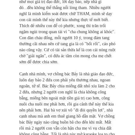
như mọi giá trị đạo đức, lời dạy bảo, nếp nhà gì
đó...đều không thể thắng nổi lòng tham. Nhiều người
nghĩ là mình kiểm soát được chữ THAM, mình sẽ dạy
con cái mình thế này thế kia nhưng thực tế mới biết.
Thích đẻ nhiều con để có phước, xong thì trăn trối
ngậm ngùi trong quan tài vì "cha chung không ai khóc".
Con đàn cháu đống, mỗi người 10 ý, trong đám tang
thường cãi nhau nên cứ tang gia là có "bối rối", cáo phó
nào cũng vậy. Cứ có tài sản thừa kế là con cái nóng ruột
chờ "giải ngân", có đứa ác tâm còn mong cha mẹ chết
sớm để được chia sớm.
Cạnh nhà mình, vợ chồng bác Bảy là nhà giáo đạo đức,
luôn dạy bảo 2 đứa con phải yêu thương nhau, ngoan
ngoãn, tử tế. Bác Bảy chia miếng đất nhỏ xíu làm 2 cho
2 đứa, nhưng 2 người con nghĩ là chia không công
bằng, miếng bên ngoài mặt tiền giá trị cao hơn, công
nuôi cha nuôi mẹ phải hơn, rồi gia cảnh thế này thế kia
nên phải hơn. Hai bà vợ xúi vô "đi đòi quyền lợi", nhà
cạnh nhau mà anh em thuê giang hồ dằn mặt. Vợ chồng
bác Bảy ngày nào cũng buồn bã cho đến khi mất. Mất
rồi mà 2 người con vẫn còn hận cha mẹ vì vụ chia đất
không công bằng. Tối là nhà này mở karaoke loa to cho