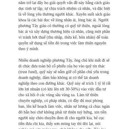
năm trở lại đây họ giải quyết vấn đề này bằng cách giáo
dục tính tự lập, tự chịu trách nhiệm cá nhân, và đặc biệt
là về lòng yêu thương người khác. Xuyên suốt sách giáo
khoa là các bài đọc về lòng nhân ái, lòng bác ái. Người
phương Tây giàu có thường có quỹ từ thiện, ngoài lòng
bác ái và xây dựng thương hiệu cá nhân, cũng một phần
vì tránh bớt thuế (thu nhập, thừa kế, hôn nhân) để toàn
quyền sử dụng số tiền đó trong việc làm thiện nguyện
theo ý mình.
Nhiều doanh nghiệp phương Tây, ông chủ khi mất đi sẽ
di chúc đưa toàn bộ cổ phiếu của họ vào quỹ tín thác
(trust fund), quỹ này sẽ nắm giữ cổ phần chủ yếu trong
doanh nghiệp, đảm bảo không ai có thể lái doanh
nghiệp theo con đường khác. Quỹ này sẽ trích 1 tỷ lệ rất
lớn lợi nhuận (có khi lên tới 30-50%) vào việc đầu tư
cho xã hội ở các vùng sâu vùng xa. Làm từ thiện
chuyên nghiệp, có pháp nhân, có đầy đủ mọi phòng
ban, lên kế hoạch làm việc, nhân sự lương cả chục ngàn
đô hẳn hoi chứ không phải từ thiện tuỳ hứng, xin tiền
người này chèo thuyền đem đi cho người kia, bẻ cục
tiền đưa chị kia, thấy sơn móng tay thì đòi lại, nói