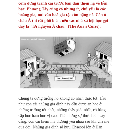
cơm đứng tranh cãi trước bàn dân thiên hạ về tiền
bạc. Phương Tây cũng có nhưng ít, chủ yếu là các
hoàng gia, nơi văn hoá gia tộc còn nặng nề. Còn ở
châu Á thì rất phổ biến, nên các nhà xã hội học gọi
đây là "lời nguyền Á châu" (The Asia's Curse).
Chúng ta đừng tưởng họ không có nhận thức tốt. Hầu
như con cái những gia đình này đều được ăn học ở
những trường tốt nhất, những thầy giỏi nhất, có bằng
cấp học hàm học vị cao. Thế nhưng sự thực luôn cay
đắng, con cái hiếm mà thương yêu nhau sau khi cha mẹ
qua đời. Những gia đình sở hữu Chaebol lớn ở Hàn