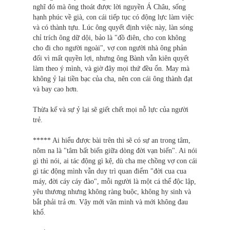
nghĩ đó mà ông thoát được lời nguyền Á Châu, sống
hạnh phúc về già, con cái tiếp tục có động lực làm việc
và có thành tựu. Lúc ông quyết định việc này, làn sóng
chỉ trích ông dữ dội, bảo là "đồ điên, cho con không
cho đi cho người ngoài", vợ con người nhà ông phản
đối vì mất quyền lợi, nhưng ông Bành vẫn kiên quyết
làm theo ý mình, và giờ đây mọi thứ đều ổn. May mà
không ỷ lại tiền bạc của cha, nên con cái ông thành đạt
và bay cao hơn.
Thừa kế và sự ỷ lại sẽ giết chết mọi nỗ lực của người
trẻ.
***** Ai hiểu được bài trên thì sẽ có sự an trong tâm,
nôm na là "tâm bất biến giữa dòng đời vạn biến". Ai nói
gì thì nói, ai tác động gì kệ, dù cha mẹ chồng vợ con cái
gì tác động mình vẫn duy trì quan điểm "đời cua cua
máy, đời cáy cáy đào", mỗi người là một cá thể độc lập,
yêu thương nhưng không ràng buộc, không hy sinh và
bắt phải trả ơn. Vậy mới văn minh và mới không đau
khổ.