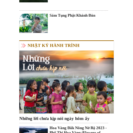
Sám Tụng Phật Khánh Đản
NHẬT KÝ HÀNH TRÌNH
Những lời chưa kịp nói ngày hôm ấy
Hoa Vàng Đắk Nông Nở Rộ 2023 -
Phố Thị Hoa Vàng (Flowers of