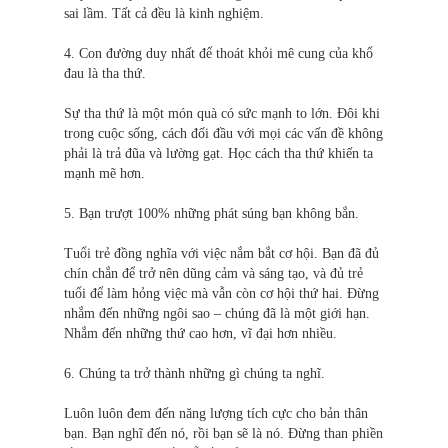
sai lầm. Tất cả đều là kinh nghiệm.
4. Con đường duy nhất để thoát khỏi mê cung của khổ
đau là tha thứ.
Sự tha thứ là một món quà có sức mạnh to lớn. Đôi khi
trong cuộc sống, cách đối đầu với mọi các vấn đề không
phải là trả đũa và lường gạt. Học cách tha thứ khiến ta
mạnh mẽ hơn.
5. Bạn trượt 100% những phát súng bạn không bắn.
Tuổi trẻ đồng nghĩa với việc nắm bắt cơ hội. Bạn đã đủ
chín chắn để trở nên dũng cảm và sáng tạo, và đủ trẻ
tuổi để làm hỏng việc mà vẫn còn cơ hội thứ hai. Đừng
nhắm đến những ngôi sao – chúng đã là một giới hạn.
Nhắm đến những thứ cao hơn, vĩ đại hơn nhiều.
6. Chúng ta trở thành những gì chúng ta nghĩ.
Luôn luôn đem đến năng lượng tích cực cho bản thân
bạn. Bạn nghĩ đến nó, rồi bạn sẽ là nó. Đừng than phiền