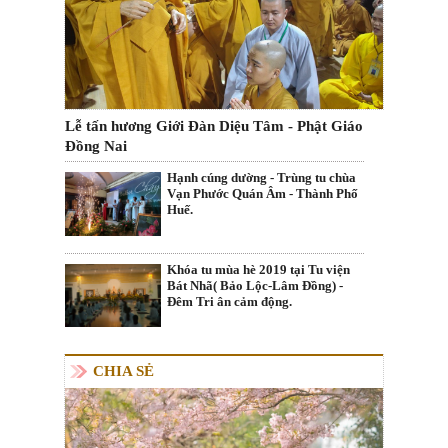
Lễ tấn hương Giới Đàn Diệu Tâm - Phật Giáo
Đồng Nai
Hạnh cúng dường - Trùng tu chùa
Vạn Phước Quán Âm - Thành Phố
Huế.
Khóa tu mùa hè 2019 tại Tu viện
Bát Nhã( Bảo Lộc-Lâm Đồng) -
Đêm Tri ân cảm động.
CHIA SẺ