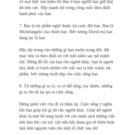
về mọi thứ, tìm kiếm lỗi lầm ở mọi người hay giữ thái
độ tiêu cực. Hãy mạnh mẽ trong công cuộc theo đuổi
hạnh phúc của bạn.
7. Bạn là tác phẩm nghệ thuật của cuộc đời bạn. Bạn là
Michelangelo của chính bạn. Bức tượng David mà bạn
đang tạc là bạn.
Hãy tập trung vào những gì bạn muốn trong đời, đặt
mục tiêu và theo đuổi nó với một niềm say mê mãnh
liệt. Đừng đổ lỗi của bạn cho người khác; bạn là người
duy nhất có trách nhiệm với việc tạo ra bức tranh, tác
phẩm, bức tượng tuyệt đẹp của cuộc sống bạn.
8. Từ những gì ta có, ta có thể sống; tuy nhiên, những
gì ta cho đi lại tạo ra cuộc sống. .
Đừng quên việc cho đi và nhận lại. Cuộc sống ý nghĩa
khi bạn giúp ích gì đó cho người khác. Giúp đỡ người
khác là một bổ sung tuyệt vời cho danh sách những việc
nên làm khi còn trẻ, vậy nên hãy tham gia từ thiện hoặc
làm tình nguyện viên cho một tổ chức nào đó!