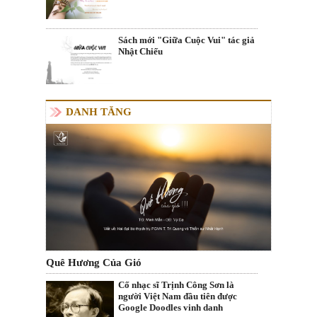
Sách mới "Giữa Cuộc Vui" tác giả
Nhật Chiếu
DANH TĂNG
Quê Hương Của Gió
Cố nhạc sĩ Trịnh Công Sơn là
người Việt Nam đầu tiên được
Google Doodles vinh danh