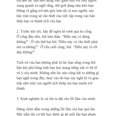
Đã đến lúc bạn nên dừng việc ganh đua với mọi người
xung quanh và nghĩ rằng, thế giới đang làm khó bạn.
Đừng cố gắng trở nên giỏi hơn tất cả mọi người, mà
hãy trân trọng sự cần thiết của việc tập trung vào bản
thân bạn và thành tích của bạn.
2. Trước khi nói, hãy để ngôn từ vượt qua ba cổng.
Ở cổng đầu tiên, hỏi bản thân: “Điều này có đúng
không?". Ở cửa thứ hai hỏi “Điều này có cần thiết phải
nói ra không?”. Ở cửa cuối cùng, hỏi: “Điều này có tốt
đẹp không?”.
Tuổi trẻ của bạn không phải là lúc bạn sống trong hối
hận khi phá hỏng tình bạn hay mang tiếng xấu vì lời lẽ
vô ý của mình. Không nên lúc nào cũng bật ra những gì
bạn nghĩ trong đầu; thay vào đó hay suy nghĩ kĩ và giao
tiếp như một con người lịch thiệp mà bạn muốn trở
thành.
3. Kinh nghiệm là cái tên ta đặt cho lỗi lầm của mình.
Đừng chìm đắm trong những lỗi lầm của bạn quá lâu.
Hãy nắm lấy cơ hội học được gì đó mỗi lần bạn phạm