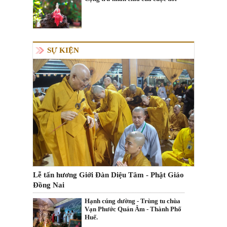
SỰ KIỆN
Lễ tấn hương Giới Đàn Diệu Tâm - Phật Giáo
Đồng Nai
Hạnh cúng dường - Trùng tu chùa
Vạn Phước Quán Âm - Thành Phố
Huế.