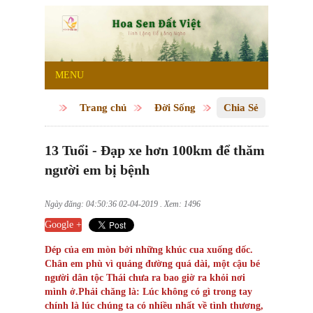
MENU
Trang chủ
Đời Sống
Chia Sẻ
13 Tuổi - Đạp xe hơn 100km để thăm
người em bị bệnh
Ngày đăng: 04:50:36 02-04-2019 . Xem: 1496
Google +
Dép của em mòn bởi những khúc cua xuống dốc.
Chân em phù vì quảng đường quá dài, một cậu bé
người dân tộc Thái chưa ra bao giờ ra khỏi nơi
mình ở.Phải chăng là: Lúc không có gì trong tay
chính là lúc chúng ta có nhiều nhất về tình thương,